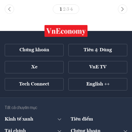
1
2
3
4
Chứng khoán
Tiêu & Dùng
Xe
VnE TV
Tech Connect
English ++
Tất cả chuyên mục
Kinh tế xanh
Tiêu điểm
Chuyển động xanh
Tài chính
Chứng khoán