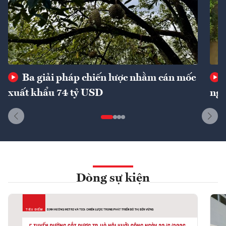
Ba giải pháp chiến lược nhằm cán mốc
xuất khẩu 74 tỷ USD
ngu
Dòng sự kiện