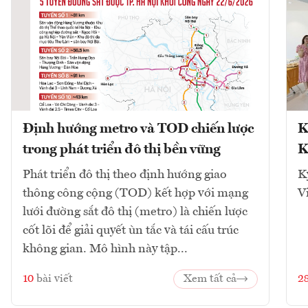
Định hướng metro và TOD chiến lược
K
trong phát triển đô thị bền vững
K
Phát triển đô thị theo định hướng giao
K
thông công cộng (TOD) kết hợp với mạng
V
lưới đường sắt đô thị (metro) là chiến lược
cốt lõi để giải quyết ùn tắc và tái cấu trúc
không gian. Mô hình này tập...
10
bài viết
Xem tất cả
2