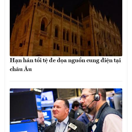
Hạn hán tồi tệ đe dọa nguồn cung điện tại
châu Âu