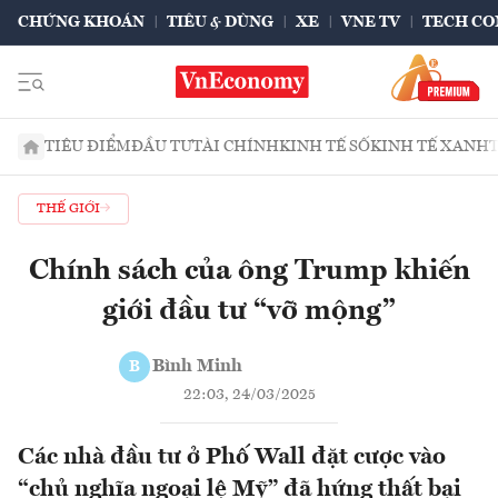
CHỨNG KHOÁN
TIÊU & DÙNG
XE
VNE TV
TECH CO
TIÊU ĐIỂM
ĐẦU TƯ
TÀI CHÍNH
KINH TẾ SỐ
KINH TẾ XANH
THẾ GIỚI
Chính sách của ông Trump khiến
giới đầu tư “vỡ mộng”
Bình Minh
B
22:03, 24/03/2025
Các nhà đầu tư ở Phố Wall đặt cược vào
“chủ nghĩa ngoại lệ Mỹ” đã hứng thất bại