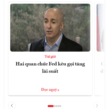
Thế giới
Hai quan chức Fed kêu gọi tăng
Chí
lãi suất
đã 
Đọc ngay