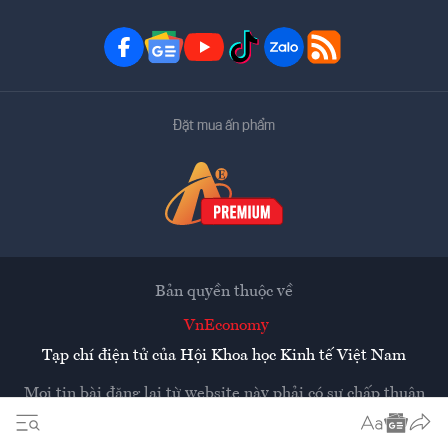
Đặt mua ấn phẩm
Bản quyền thuộc về
VnEconomy
Tạp chí điện tử của Hội Khoa học Kinh tế Việt Nam
Mọi tin bài đăng lại từ website này phải có sự chấp thuận
bằng văn bản của
Tạp chí Kinh tế Việt Nam - VnEconomy