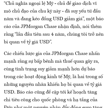
“Chủ nghĩa ngoại lệ Mỹ - chủ đề giao dịch vĩ
mô chủ đạo của chu kỳ này - đã suy yếu từ đầu
năm và đang kéo đồng USD giảm giá”, một báo
cáo của JPMorgan Chase nhận định, nói thêm
rằng “lần đầu tiên sau 4 năm, chúng tôi trở nên
bi quan về tỷ giá USD”.
Các chiến lược gia của JPMorgan Chase nhấn
mạnh rằng sự bấp bênh mà thuế quan gây ra,
cùng tình trạng suy giảm mạnh hơn dự báo
trong các hoạt động kinh tế Mỹ, là hai trong số
những nguyên nhân khiến họ bi quan về tỷ giá
USD. Báo cáo cũng đề cập tới kế hoạch tăng
chi tiêu công cho quốc phòng và hạ tầng của
Đức như một nguyên nhân đẩy đồng euro tăng