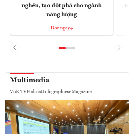
nghẽn, tạo đột phá cho ngành
nhì
năng lượng
Đọc ngay
Multimedia
VnE TV
Podcast
Infographics
eMagazine