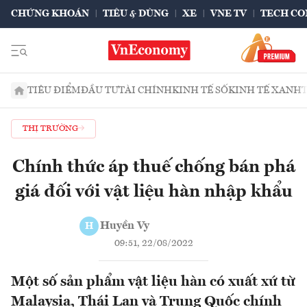
CHỨNG KHOÁN
TIÊU & DÙNG
XE
VNE TV
TECH CO
TIÊU ĐIỂM
ĐẦU TƯ
TÀI CHÍNH
KINH TẾ SỐ
KINH TẾ XANH
THỊ TRƯỜNG
Chính thức áp thuế chống bán phá
giá đối với vật liệu hàn nhập khẩu
Huyền Vy
H
09:51, 22/08/2022
Một số sản phẩm vật liệu hàn có xuất xứ từ
Malaysia, Thái Lan và Trung Quốc chính