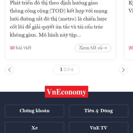
Phát triển đô thị theo định hướng giao
K
thông công cộng (TOD) kết hợp với mạng
V
lưới đường sắt đô thị (metro) là chiến lược
cốt lõi để giải quyết ùn tắc và tái cấu trúc
không gian. Mô hình này tập...
10
bài viết
Xem tất cả
2
1
2
3
4
Chứng khoán
Tiêu & Dùng
Xe
VnE TV