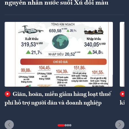
nguyên nhân nước suối Xú đổi màu
Giãn, hoãn, miễn giảm hàng loạt thuế
phí hỗ trợ người dân và doanh nghiệp
kin