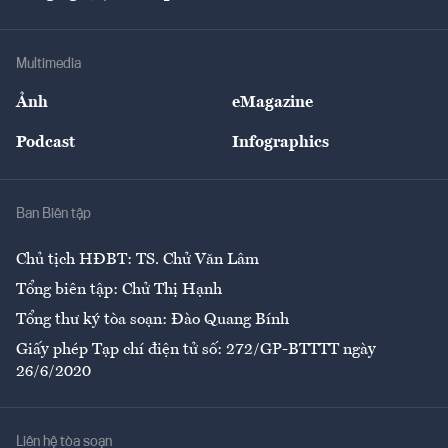
Doanh nhân
Tư vấn Tiêu & Dùng
Infographics
Hạ tầng
Sức khỏe
Khung pháp lý
Doanh nghiệp
Địa phương
Thị trường
Bảo hiểm
Multimedia
Sự kiện
Nhân lực
Ảnh
eMagazine
Đẹp +
An sinh
Podcast
Infographics
Giải trí
Y tế
Nhà
Ban Biên tập
Ẩm thực
Chủ tịch HĐBT: TS. Chử Văn Lâm
Tổng biên tập: Chử Thị Hạnh
Tổng thư ký tòa soạn: Đào Quang Bính
Giấy phép Tạp chí điện tử số: 272/GP-BTTTT ngày
26/6/2020
Liên hệ tòa soạn