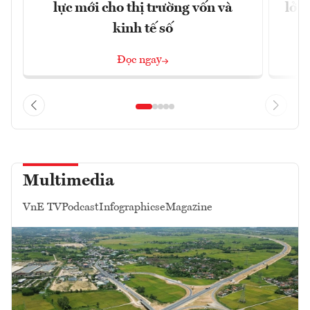
lực mới cho thị trường vốn và
lở 
kinh tế số
Đọc ngay
Multimedia
VnE TV
Podcast
Infographics
eMagazine