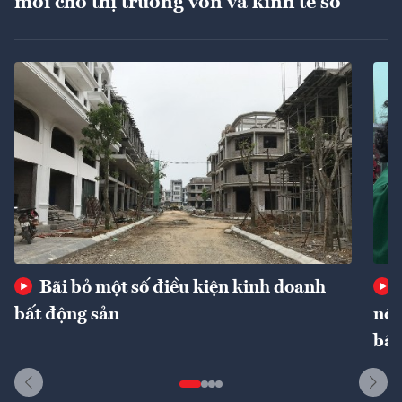
mới cho thị trường vốn và kinh tế số
Bãi bỏ một số điều kiện kinh doanh
bất động sản
nôn
bất