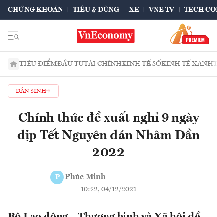
CHỨNG KHOÁN
TIÊU & DÙNG
XE
VNE TV
TECH CO
TIÊU ĐIỂM
ĐẦU TƯ
TÀI CHÍNH
KINH TẾ SỐ
KINH TẾ XANH
DÂN SINH
Chính thức đề xuất nghỉ 9 ngày
dịp Tết Nguyên đán Nhâm Dần
2022
Phúc Minh
P
10:22, 04/12/2021
Bộ Lao động – Thương binh và Xã hội đề