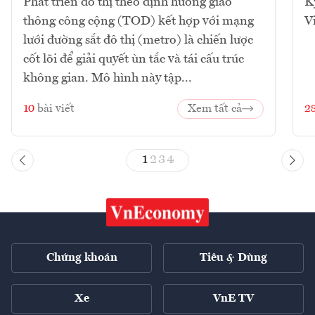
Phát triển đô thị theo định hướng giao
K
thông công cộng (TOD) kết hợp với mạng
V
lưới đường sắt đô thị (metro) là chiến lược
cốt lõi để giải quyết ùn tắc và tái cấu trúc
không gian. Mô hình này tập...
10
bài viết
Xem tất cả
2
1
2
3
4
Chứng khoán
Tiêu & Dùng
Xe
VnE TV