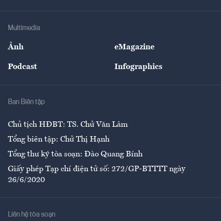
Tư vấn Tiêu & Dùng
Infographics
Hạ tầng
Sức khỏe
Khung pháp lý
Doanh nghiệp
Địa phương
Thị trường
Bảo hiểm
Multimedia
Sự kiện
Nhân lực
Ảnh
eMagazine
Đẹp +
An sinh
Podcast
Infographics
Giải trí
Y tế
Nhà
Ban Biên tập
Ẩm thực
Chủ tịch HĐBT: TS. Chử Văn Lâm
Tổng biên tập: Chử Thị Hạnh
Tổng thư ký tòa soạn: Đào Quang Bính
Giấy phép Tạp chí điện tử số: 272/GP-BTTTT ngày
26/6/2020
Liên hệ tòa soạn