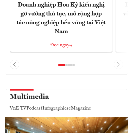
Doanh nghiệp Hoa Kỳ kiến nghị
Lạ
gỡ vướng thủ tục, mở rộng hợp
vùn
tác nông nghiệp bền vững tại Việt
Nam
Đọc ngay
Multimedia
VnE TV
Podcast
Infographics
eMagazine