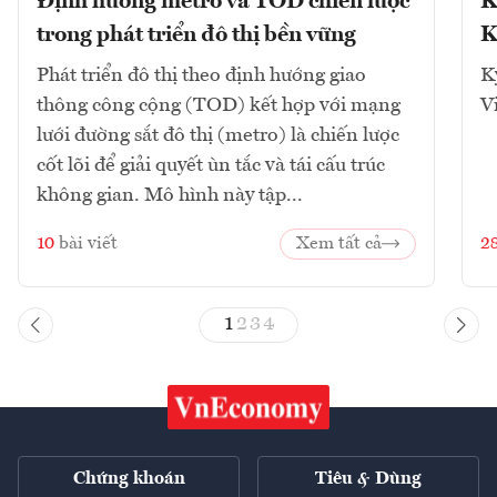
Định hướng metro và TOD chiến lược
K
trong phát triển đô thị bền vững
K
Phát triển đô thị theo định hướng giao
K
thông công cộng (TOD) kết hợp với mạng
V
lưới đường sắt đô thị (metro) là chiến lược
cốt lõi để giải quyết ùn tắc và tái cấu trúc
không gian. Mô hình này tập...
10
bài viết
Xem tất cả
2
1
2
3
4
Chứng khoán
Tiêu & Dùng