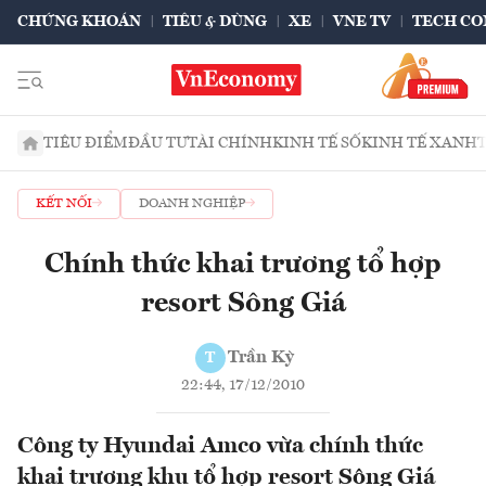
CHỨNG KHOÁN
TIÊU & DÙNG
XE
VNE TV
TECH CO
TIÊU ĐIỂM
ĐẦU TƯ
TÀI CHÍNH
KINH TẾ SỐ
KINH TẾ XANH
KẾT NỐI
DOANH NGHIỆP
Chính thức khai trương tổ hợp
resort Sông Giá
Trần Kỳ
T
22:44, 17/12/2010
Công ty Hyundai Amco vừa chính thức
khai trương khu tổ hợp resort Sông Giá