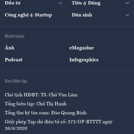
Đầu tư
Tiêu & Dùng
Quản trị số
Cafe BĐS
Thị trường
Kinh doanh
Kết nối
Tạp chí kinh tế Việt Nam
eMagazine
Nhà đầu tư
Du lịch
Công nghệ & Startup
Dân sinh
Tư vấn
Nông sản
Doanh nhân
Tư vấn Tiêu & Dùng
Infographics
Hạ tầng
Sức khỏe
Khung pháp lý
Doanh nghiệp
Địa phương
Thị trường
Bảo hiểm
Multimedia
Sự kiện
Nhân lực
Ảnh
eMagazine
Đẹp +
An sinh
Podcast
Infographics
Giải trí
Y tế
Nhà
Ban Biên tập
Ẩm thực
Chủ tịch HĐBT: TS. Chử Văn Lâm
Tổng biên tập: Chử Thị Hạnh
Tổng thư ký tòa soạn: Đào Quang Bính
Giấy phép Tạp chí điện tử số: 272/GP-BTTTT ngày
26/6/2020