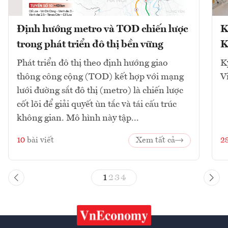
Định hướng metro và TOD chiến lược
K
trong phát triển đô thị bền vững
K
Phát triển đô thị theo định hướng giao
K
thông công cộng (TOD) kết hợp với mạng
V
lưới đường sắt đô thị (metro) là chiến lược
cốt lõi để giải quyết ùn tắc và tái cấu trúc
không gian. Mô hình này tập...
10
bài viết
Xem tất cả
2
1
2
3
4