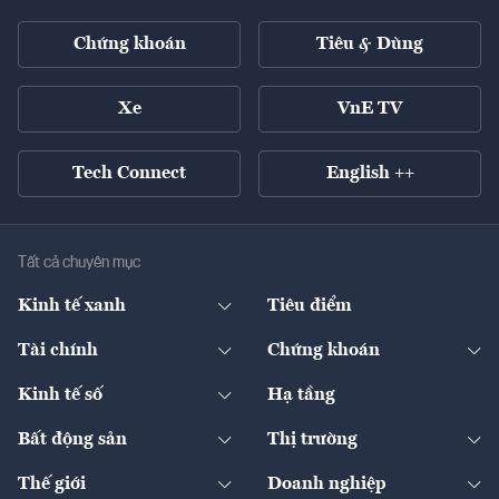
Chứng khoán
Tiêu & Dùng
Xe
VnE TV
Tech Connect
English ++
Tất cả chuyên mục
Kinh tế xanh
Tiêu điểm
Chuyển động xanh
Tài chính
Chứng khoán
Pháp lý
Ngân hàng
Doanh nghiệp niêm yết
Kinh tế số
Hạ tầng
Thương hiệu xanh
Thị trường vốn
Thị trường
Sản phẩm - Thị trường
Bất động sản
Thị trường
Diễn đàn
Thuế
Đầu tư
Tài sản số
Chính sách
Xuất nhập khẩu
Thế giới
Doanh nghiệp
Bảo hiểm
Quốc tế