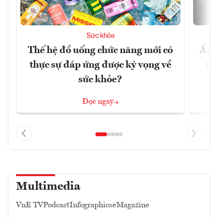
Sức khỏe
Thế hệ đồ uống chức năng mới có
Ẩm 
thực sự đáp ứng được kỳ vọng về
tê
sức khỏe?
Đọc ngay
Multimedia
VnE TV
Podcast
Infographics
eMagazine