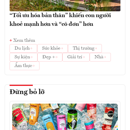
“Tối ưu hóa bản thân” khiến con người
khoẻ mạnh hơn và “cô đơn” hơn
Xem thêm
Du lịch
Sức khỏe
Thị trường
Sự kiện
Đẹp +
Giải trí
Nhà
Ẩm thực
Đừng bỏ lỡ