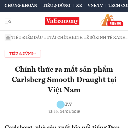
CHỨNG KHOÁN
TIÊU & DÙNG
XE
VNE TV
TECH CO
TIÊU ĐIỂM
ĐẦU TƯ
TÀI CHÍNH
KINH TẾ SỐ
KINH TẾ XANH
TIÊU & DÙNG
Chính thức ra mắt sản phẩm
Carlsberg Smooth Draught tại
Việt Nam
P.V
13:14, 24/01/2019
Carlsberg, nhà sản xuất bia nổi tiếng Đan