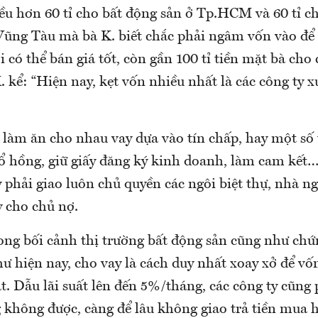
ều hơn 60 tỉ cho bất động sản ở Tp.HCM và 60 tỉ ch
ũng Tàu mà bà K. biết chắc phải ngâm vốn vào để c
có thể bán giá tốt, còn gần 100 tỉ tiền mặt bà cho 
. kể: “Hiện nay, kẹt vốn nhiều nhất là các công ty 
i làm ăn cho nhau vay dựa vào tín chấp, hay một số
sổ hồng, giữ giấy đăng ký kinh doanh, làm cam kết
phải giao luôn chủ quyền các ngôi biệt thự, nhà ng
y cho chủ nợ.
rong bối cảnh thị trường bất động sản cũng như ch
ư hiện nay, cho vay là cách duy nhất xoay xở để v
t. Dẫu lãi suất lên đến 5%/tháng, các công ty cũng 
 không được, càng để lâu không giao trả tiền mua 