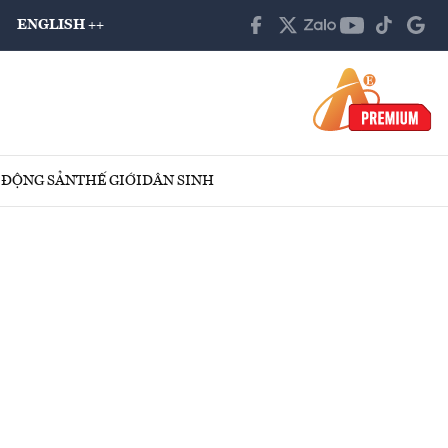
ENGLISH ++
 ĐỘNG SẢN
THẾ GIỚI
DÂN SINH