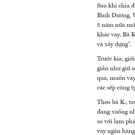
Sau khi chia đ
Bình Dương, V
5 năm nữa mới 
khác vay. Bà K
và xây dựng”.
Trước kia, giớ
giản như giữ 
qua, muốn vay 
các sếp công t
Theo bà K., t
đang xuống nh
so với lạm phá
vay ngân hàng