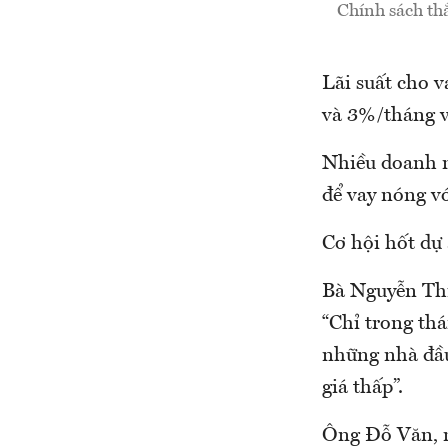
Chính sách thắ
Lãi suất cho v
và 3%/tháng 
Nhiều doanh n
để vay nóng vớ
Cơ hội hốt dự
Bà Nguyễn Thị
“Chỉ trong thá
những nhà đầu
giá thấp”.
Ông Đỗ Văn, m