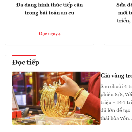
Đa dạng hình thức tiếp cận
Sửa đổ
trong bài toán an cư
mới t
triển
Đọc ngay
Đọc tiếp
Giá vàng tr
Sau chuỗi 4 t
phiên 8/8, vớ
triệu – 144 t
đủ lớn để tạo
thái hòa vốn