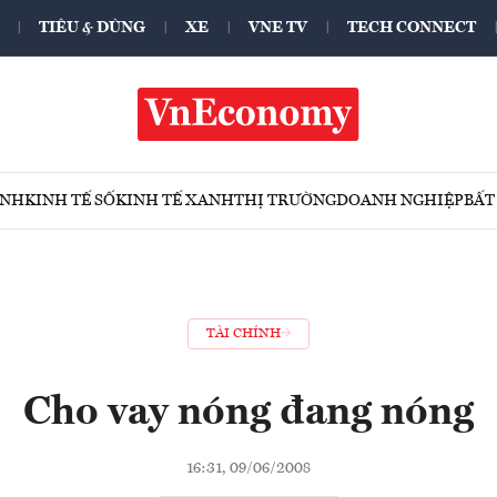
TIÊU & DÙNG
XE
VNE TV
TECH CONNECT
ÍNH
KINH TẾ SỐ
KINH TẾ XANH
THỊ TRƯỜNG
DOANH NGHIỆP
BẤT
TÀI CHÍNH
Cho vay nóng đang nóng
16:31, 09/06/2008