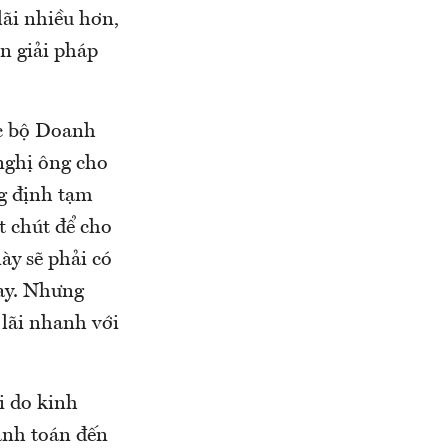
lãi nhiều hơn,
ên giải pháp
ạc bộ Doanh
nghị ông cho
ng định tạm
t chút để cho
ày sẽ phải có
vay. Nhưng
lãi nhanh với
i do kinh
anh toán đến