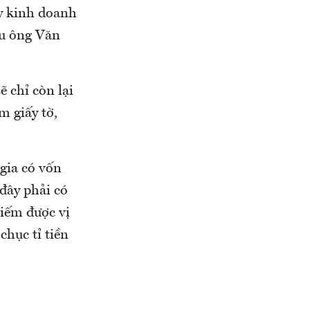
ty kinh doanh
ếu ông Văn
 chỉ còn lại
m giấy tờ,
gia có vốn
đây phải có
hiếm được vị
chục tỉ tiền