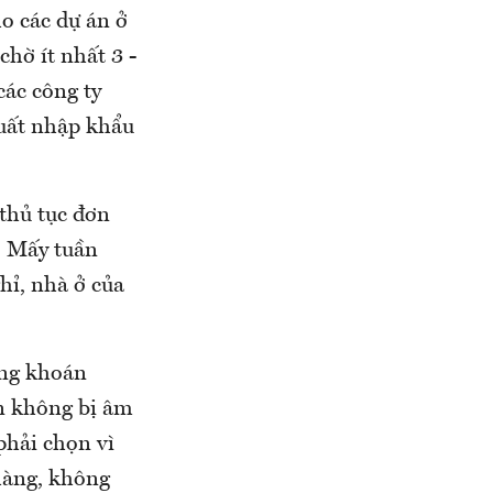
o các dự án ở
hờ ít nhất 3 -
các công ty
xuất nhập khẩu
 thủ tục đơn
… Mấy tuần
hỉ, nhà ở của
ứng khoán
ốn không bị âm
phải chọn vì
hàng, không