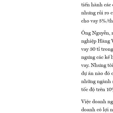
tiến hành các 
nhưng rủi ro c
cho vay 5%/thá
Ông Nguyễn, m
nghiệp Hàng V
vay 30 tỉ tron
ngưng các kế 
vay. Nhưng tôi
dự án nào đó 
những ngành s
tốc độ trên 10
Việc doanh ng
doanh có lợi 