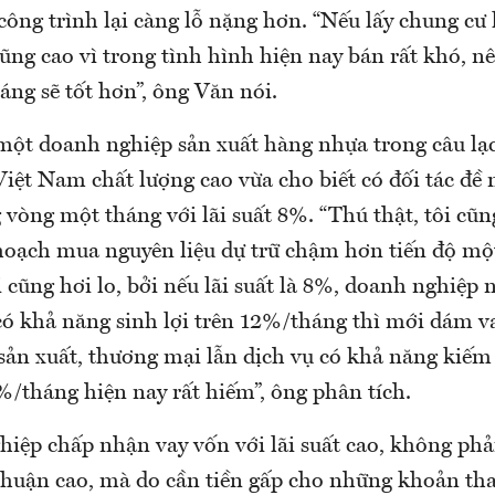
công trình lại càng lỗ nặng hơn. “Nếu lấy chung cư 
ũng cao vì trong tình hình hiện nay bán rất khó, n
ng sẽ tốt hơn”, ông Văn nói.
ột doanh nghiệp sản xuất hàng nhựa trong câu l
iệt Nam chất lượng cao vừa cho biết có đối tác đề 
g vòng một tháng với lãi suất 8%. “Thú thật, tôi cũ
hoạch mua nguyên liệu dự trữ chậm hơn tiến độ mộ
 cũng hơi lo, bởi nếu lãi suất là 8%, doanh nghiệp n
có khả năng sinh lợi trên 12%/tháng thì mới dám 
ản xuất, thương mại lẫn dịch vụ có khả năng kiếm 
%/tháng hiện nay rất hiếm”, ông phân tích.
hiệp chấp nhận vay vốn với lãi suất cao, không phả
nhuận cao, mà do cần tiền gấp cho những khoản th