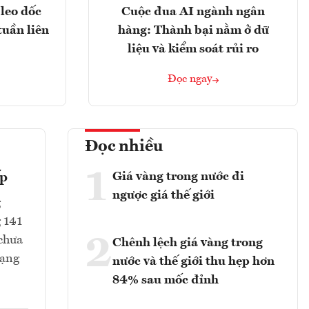
leo dốc
Cuộc đua AI ngành ngân
tuần liên
hàng: Thành bại nằm ở dữ
liệu và kiểm soát rủi ro
Đọc ngay
Đọc nhiều
1
Giá vàng trong nước đi
ếp
ngược giá thế giới
g
g 141
2
 chưa
Chênh lệch giá vàng trong
rạng
nước và thế giới thu hẹp hơn
84% sau mốc đỉnh