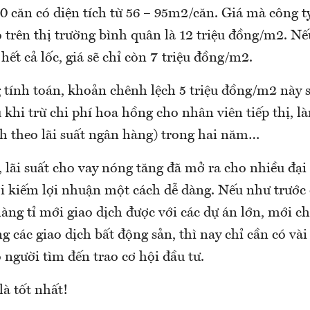
30 căn có diện tích từ 56 – 95m2/căn. Giá mà công 
 trên thị trường bình quân là 12 triệu đồng/m2. N
hết cả lốc, giá sẽ chỉ còn 7 triệu đồng/m2.
tính toán, khoản chênh lệch 5 triệu đồng/m2 này sẽ
u khi trừ chi phí hoa hồng cho nhân viên tiếp thị, là
h theo lãi suất ngân hàng) trong hai năm…
lãi suất cho vay nóng tăng đã mở ra cho nhiều đại 
ội kiếm lợi nhuận một cách dễ dàng. Nếu như trước 
àng tỉ mới giao dịch được với các dự án lớn, mới c
ng các giao dịch bất động sản, thì nay chỉ cần có vài 
 người tìm đến trao cơ hội đầu tư.
à tốt nhất!