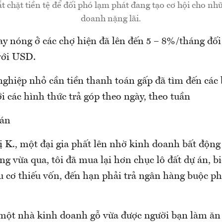
t chặt tiền tệ để đối phó lạm phát đang tạo cơ hội cho n
doanh nặng lãi.
ay nóng ở các chợ hiện đã lên đến 5 – 8%/tháng đối
với USD.
ghiệp nhỏ cần tiền thanh toán gấp đã tìm đến các 
i các hình thức trả góp theo ngày, theo tuần
 án
 K., một đại gia phất lên nhờ kinh doanh bất động 
ng vừa qua, tôi đã mua lại hơn chục lô đất dự án, bi
 cơ thiếu vốn, đến hạn phải trả ngân hàng buộc phả
ột nhà kinh doanh gỗ vừa được người bạn làm ăn