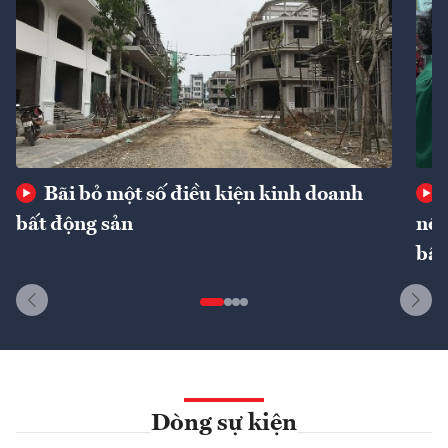
Bãi bỏ một số điều kiện kinh doanh
bất động sản
nôn
bất
Dòng sự kiện