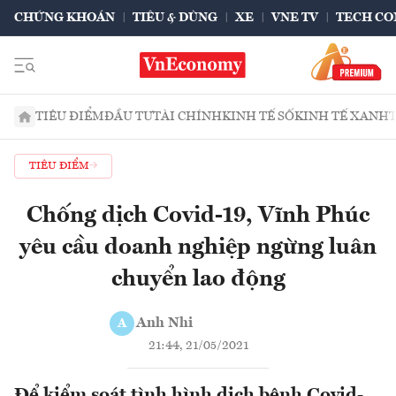
CHỨNG KHOÁN
TIÊU & DÙNG
XE
VNE TV
TECH CO
TIÊU ĐIỂM
ĐẦU TƯ
TÀI CHÍNH
KINH TẾ SỐ
KINH TẾ XANH
TIÊU ĐIỂM
Chống dịch Covid-19, Vĩnh Phúc
yêu cầu doanh nghiệp ngừng luân
chuyển lao động
Anh Nhi
A
21:44, 21/05/2021
Để kiểm soát tình hình dịch bệnh Covid-