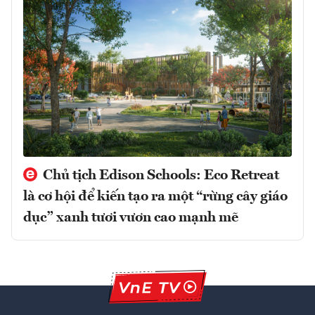
Chủ tịch Edison Schools: Eco Retreat
là cơ hội để kiến tạo ra một “rừng cây giáo
dục” xanh tươi vươn cao mạnh mẽ