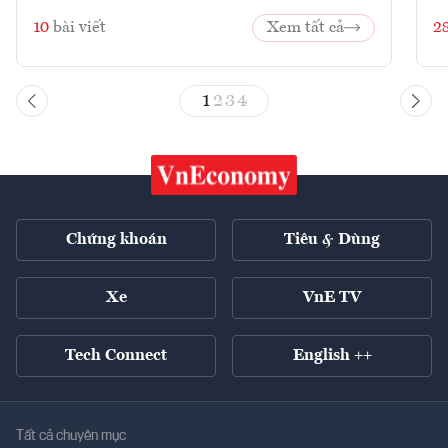
10
bài viết
Xem tất cả
2
1
2
3
4
Chứng khoán
Tiêu & Dùng
Xe
VnE TV
Tech Connect
English ++
Tất cả chuyên mục