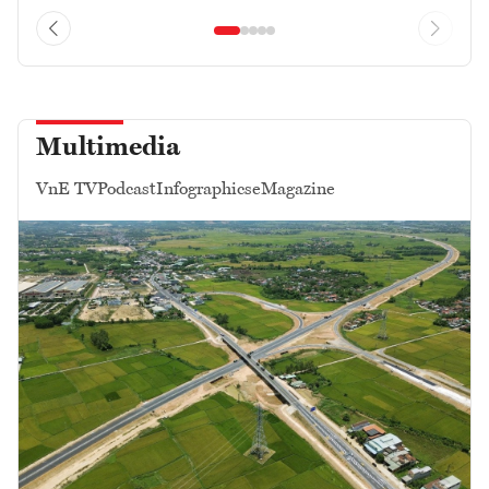
Multimedia
VnE TV
Podcast
Infographics
eMagazine