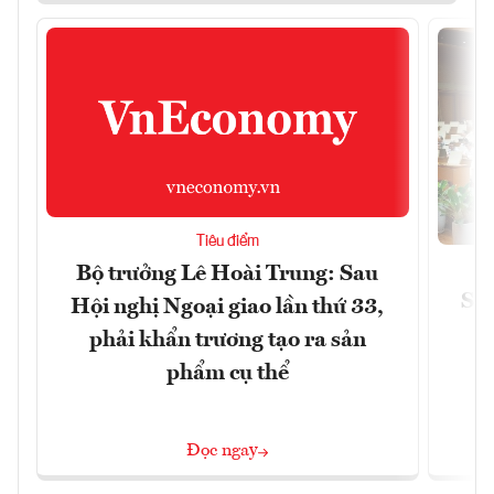
Tiêu điểm
Bộ trưởng Lê Hoài Trung: Sau
Siế
Hội nghị Ngoại giao lần thứ 33,
phải khẩn trương tạo ra sản
phẩm cụ thể
Đọc ngay