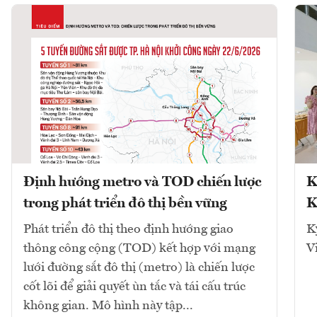
Định hướng metro và TOD chiến lược
K
trong phát triển đô thị bền vững
K
Phát triển đô thị theo định hướng giao
K
thông công cộng (TOD) kết hợp với mạng
V
lưới đường sắt đô thị (metro) là chiến lược
cốt lõi để giải quyết ùn tắc và tái cấu trúc
không gian. Mô hình này tập...