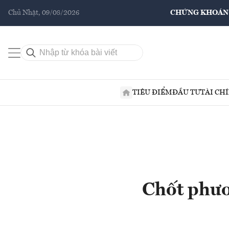
Chủ Nhật, 09/08/2026
CHỨNG KHOÁN
TIÊU ĐIỂM
ĐẦU TƯ
TÀI CH
Chốt phươ