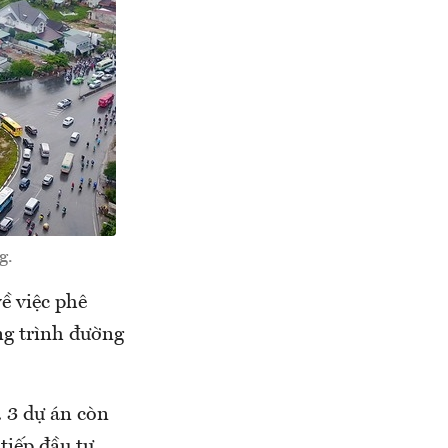
g.
ề việc phê
ng trình đường
. 3 dự án còn
tiếp đầu tư