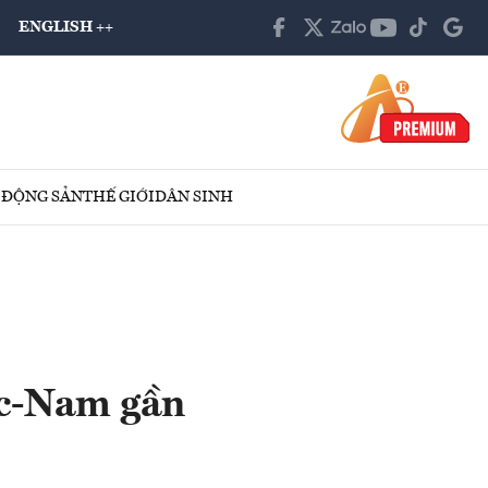
ENGLISH ++
 ĐỘNG SẢN
THẾ GIỚI
DÂN SINH
ắc-Nam gần