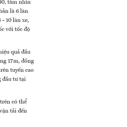
30, tầm nhìn
ản là 6 làn
- 10 làn xe,
c với tốc độ
hiệu quả đầu
ường 17m, đồng
trên tuyến cao
đầu tư tại
trên có thể
vận tải đến