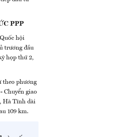
ỨC PPP
 Quốc hội
hủ trương đầu
kỳ họp thứ 2,
tư theo phương
 - Chuyển giao
, Hà Tĩnh dài
Mau 109 km.