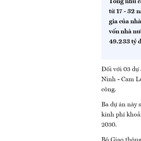
Tổng nhu c
từ 17 - 32
gia của nhà
vốn nhà nư
49.233 tỷ 
Đối với 03 dự
Ninh - Cam Lộ
công.
Ba dự án này s
kinh phí khoản
2030.
Bộ Giao thông