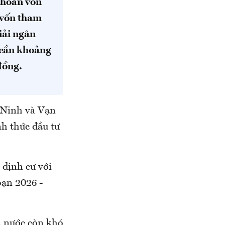
 hoàn vốn
 vốn tham
iải ngân
 cần khoảng
đồng.
 Ninh và Vạn
nh thức đầu tư
 định cư với
oạn 2026 -
à nước còn khó