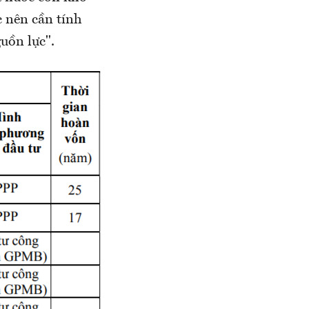
c nên cần tính
uồn lực".