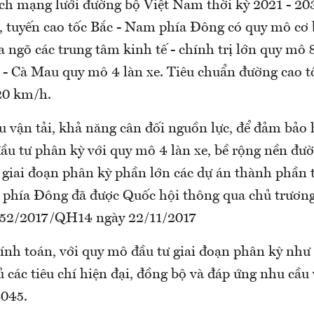
h mạng lưới đường bộ Việt Nam thời kỳ 2021 - 20
 tuyến cao tốc Bắc - Nam phía Đông có quy mô cơ b
a ngõ các trung tâm kinh tế - chính trị lớn quy mô 8 
- Cà Mau quy mô 4 làn xe. Tiêu chuẩn đường cao tố
120 km/h.
u vận tải, khả năng cân đối nguồn lực, để đảm bảo 
đầu tư phân kỳ với quy mô 4 làn xe, bề rộng nền đ
 giai đoạn phân kỳ phần lớn các dự án thành phần 
 phía Đông đã được Quốc hội thông qua chủ trương 
 52/2017/QH14 ngày 22/11/2017
ính toán, với quy mô đầu tư giai đoạn phân kỳ như 
 các tiêu chí hiện đại, đồng bộ và đáp ứng nhu cầu 
045.