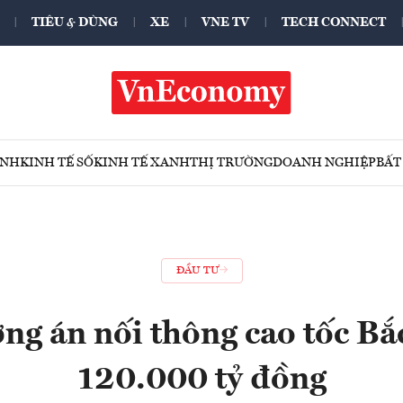
TIÊU & DÙNG
XE
VNE TV
TECH CONNECT
ÍNH
KINH TẾ SỐ
KINH TẾ XANH
THỊ TRƯỜNG
DOANH NGHIỆP
BẤT
ĐẦU TƯ
ng án nối thông cao tốc B
120.000 tỷ đồng