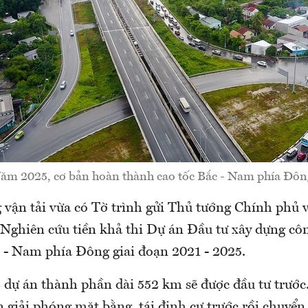
ăm 2025, cơ bản hoàn thành cao tốc Bắc - Nam phía Đôn
 vận tải vừa có Tờ trình gửi Thủ tướng Chính phủ v
 Nghiên cứu tiền khả thi Dự án Đầu tư xây dựng cô
c - Nam phía Đông giai đoạn 2021 - 2025.
 dự án thành phần dài 552 km sẽ được đầu tư trước
ện giải phóng mặt bằng, tái định cư trước rồi chuyển 