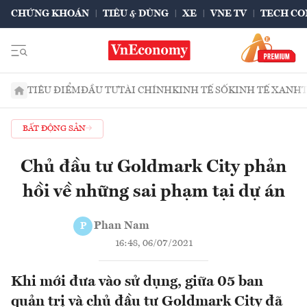
CHỨNG KHOÁN
TIÊU & DÙNG
XE
VNE TV
TECH CO
TIÊU ĐIỂM
ĐẦU TƯ
TÀI CHÍNH
KINH TẾ SỐ
KINH TẾ XANH
BẤT ĐỘNG SẢN
Chủ đầu tư Goldmark City phản
hồi về những sai phạm tại dự án
Phan Nam
P
16:48, 06/07/2021
Khi mới đưa vào sử dụng, giữa 05 ban
quản trị và chủ đầu tư Goldmark City đã