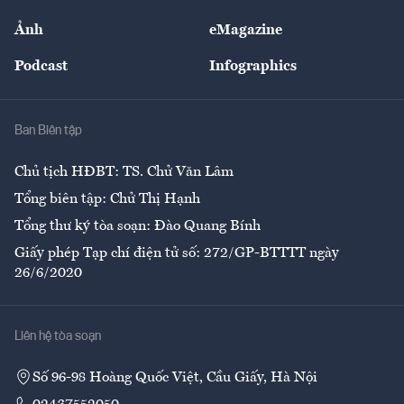
Sự kiện
Nhân lực
Ảnh
eMagazine
Đẹp +
An sinh
Podcast
Infographics
Giải trí
Y tế
Nhà
Ban Biên tập
Ẩm thực
Chủ tịch HĐBT: TS. Chử Văn Lâm
Tổng biên tập: Chử Thị Hạnh
Tổng thư ký tòa soạn: Đào Quang Bính
Giấy phép Tạp chí điện tử số: 272/GP-BTTTT ngày
26/6/2020
Liên hệ tòa soạn
Số 96-98 Hoàng Quốc Việt, Cầu Giấy, Hà Nội