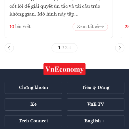
cốt lõi để giải quyết ùn tắc và tái cấu trúc
không gian. Mô hình này tập...
10
bài viết
Xem tất cả
2
1
2
3
4
Chứng khoán
Tiêu & Dùng
Xe
VnE TV
Tech Connect
English ++