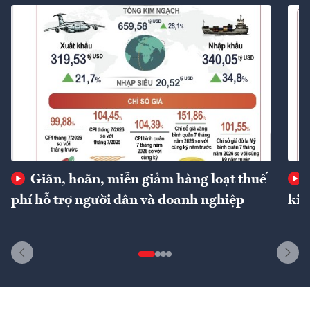
Giãn, hoãn, miễn giảm hàng loạt thuế
phí hỗ trợ người dân và doanh nghiệp
kin