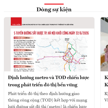
Dòng sự kiện
Định hướng metro và TOD chiến lược
K
trong phát triển đô thị bền vững
K
Phát triển đô thị theo định hướng giao
K
thông công cộng (TOD) kết hợp với mạng
V
lưới đường sắt đô thị (metro) là chiến lược