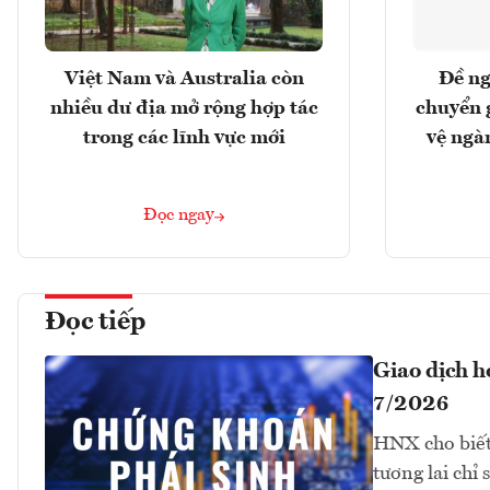
Việt Nam và Australia còn
Đề ng
nhiều dư địa mở rộng hợp tác
chuyển 
trong các lĩnh vực mới
vệ ngà
Đọc ngay
Đọc tiếp
Giao dịch 
7/2026
HNX cho biết
tương lai chỉ