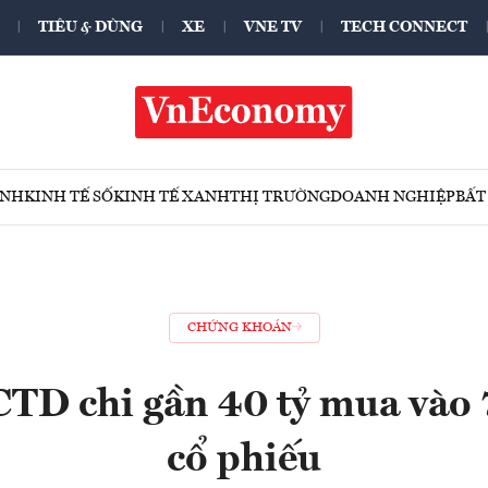
TIÊU & DÙNG
XE
VNE TV
TECH CONNECT
ÍNH
KINH TẾ SỐ
KINH TẾ XANH
THỊ TRƯỜNG
DOANH NGHIỆP
BẤT
CHỨNG KHOÁN
CTD chi gần 40 tỷ mua vào
cổ phiếu