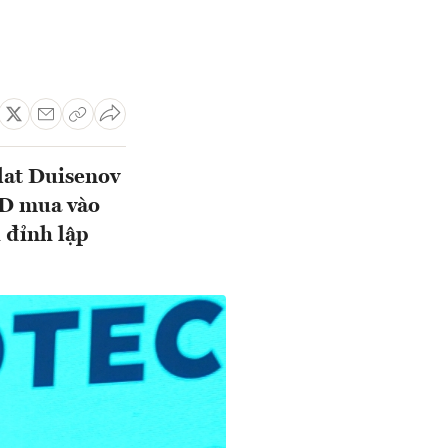
lat Duisenov
TD mua vào
i đỉnh lập