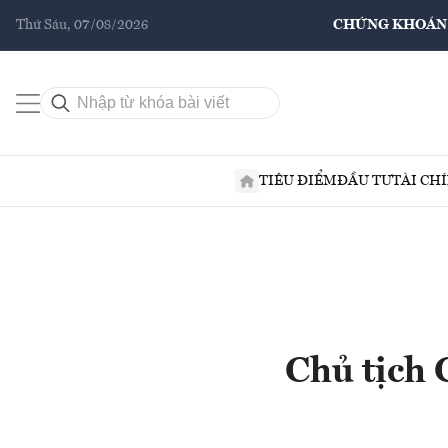
Thứ Sáu, 07/08/2026
CHỨNG KHOÁN
TIÊU ĐIỂM
ĐẦU TƯ
TÀI CH
Chủ tịch 