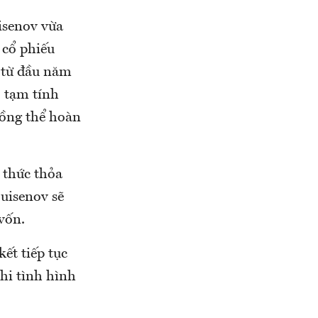
isenov vừa
cổ phiếu
c từ đầu năm
, tạm tính
đồng thể hoàn
 thức thỏa
uisenov sẽ
vốn.
ết tiếp tục
hi tình hình