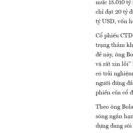
mức 15.010 tỷ 
chỉ đạt 20 tỷ
tỷ USD, vốn h
Cổ phiếu CTD 
trạng thảm kh
đề này, ông Bo
và rất xin lỗ
có trải nghiệm
người đứng đầ
phiền của cổ đ
Theo ông Bola
sóng ngắn hạn
dựng đang sôi 