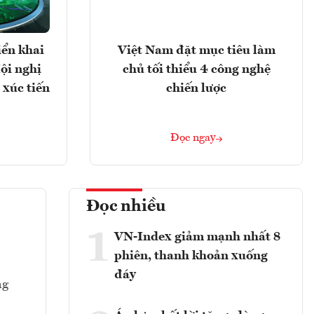
Việt Nam đặt mục tiêu làm
iển khai
chủ tối thiểu 4 công nghệ
ội nghị
chiến lược
 xúc tiến
Đọc ngay
Đọc nhiều
1
VN-Index giảm mạnh nhất 8
phiên, thanh khoản xuống
đáy
ng