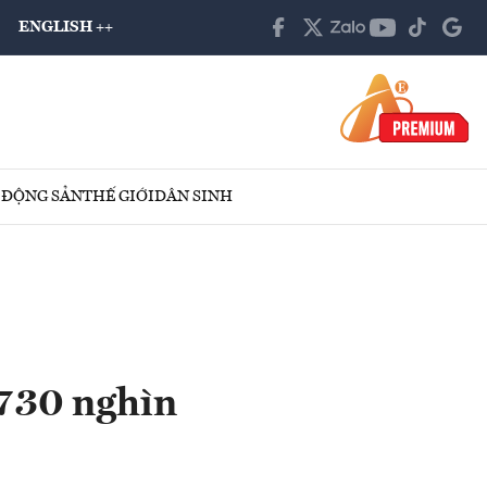
ENGLISH ++
 ĐỘNG SẢN
THẾ GIỚI
DÂN SINH
 730 nghìn