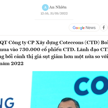
An Nhiên
A
12:55, 31/05/2022
QT Công ty CP Xây dựng Coteccons (CTD) Bo
 mua vào 730.000 cổ phiếu CTD. Lãnh đạo C
ng bối cảnh thị giá sụt giảm hơn một nửa so vớ
 năm 2022