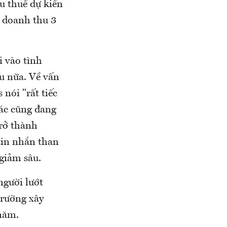
au thuế dự kiến
t doanh thu 3
i vào tình
u nữa. Về vấn
nói "rất tiếc
hác cũng đang
trở thành
tin nhắn than
 giảm sâu.
người lướt
trường xây
 năm.