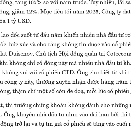
đồng, tăng 165% so với năm trước. Tuy nhiên, lãi s
 đồng, giảm 12%. Mục tiêu tới năm 2025, Công ty đạ
óa 1 tỷ USD.
lao dốc suốt từ đầu năm khiến nhiều nhà đầu tư rơ
ốc, bức xúc và cho rằng không tin được vào cổ phiế
lat Duisenov, Chủ tịch Hội đồng quản trị Coteccons 
i" khi không chỉ cổ đông này mà nhiều nhà đầu tư k
 không vui với cổ phiếu CTD. Ông cho biết từ khi 
u công ty này, thường xuyên nhận được hàng trăm 
ông, thậm chí một số còn đe doạ, mỗi lúc cổ phiếu
t, thị trường chứng khoán không dành cho những 
. Ông khuyên nhà đầu tư nhìn vào dài hạn bởi thị 
động trở lại và tự tin giá cổ phiếu sẽ tăng vào cuối