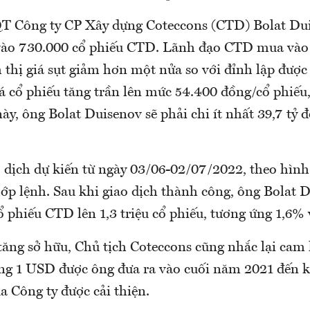
T Công ty CP Xây dựng Coteccons (CTD) Bolat Du
vào 730.000 cổ phiếu CTD. Lãnh đạo CTD mua vào 
 thị giá sụt giảm hơn một nửa so với đỉnh lập đượ
á cổ phiếu tăng trần lên mức 54.400 đồng/cổ phiếu
ày, ông Bolat Duisenov sẽ phải chi ít nhất 39,7 tỷ 
o dịch dự kiến từ ngày 03/06-02/07/2022, theo hình
ớp lệnh. Sau khi giao dịch thành công, ông Bolat D
 phiếu CTD lên 1,3 triệu cổ phiếu, tương ứng 1,6% 
tăng sở hữu, Chủ tịch Coteccons cũng nhắc lại cam k
g 1 USD được ông đưa ra vào cuối năm 2021 đến k
 Công ty được cải thiện.