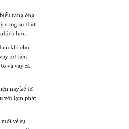
 biểu rằng ông
ỳ vọng sự thắt
t nhiều hơn.
nhau khi cho
vay nợ tiêu
tô và vay cá
iện nay kể từ
u với lạm phát
 mới về sự