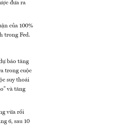
được đưa ra
huận của 100%
h trong Fed.
 dự báo tăng
ra trong cuộc
ộc suy thoái
o” và tăng
ng vừa rồi
ng 6, sau 10