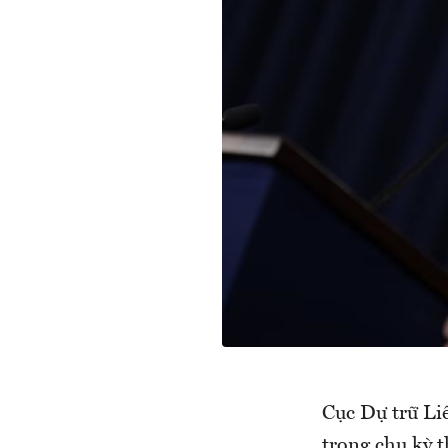
Cục Dự trữ Liê
trong chu kỳ 