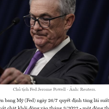
Chủ tịch Fed Jerome Powell - Ảnh: Reuters.
n bang Mỹ (Fed) ngày 26/7 quyết định tăng lãi suất
thắt chặt khởi động vào tháng 3/2022 - một động 