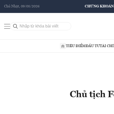
Chủ Nhật, 09/08/2026
CHỨNG KHOÁN
TIÊU ĐIỂM
ĐẦU TƯ
TÀI CH
Chủ tịch F