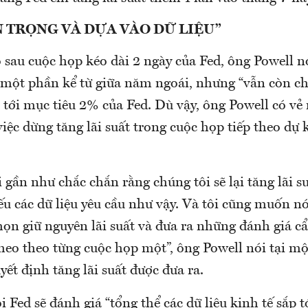
N TRỌNG VÀ DỰA VÀO DỮ LIỆU”
 sau cuộc họp kéo dài 2 ngày của Fed, ông Powell n
i một phần kể từ giữa năm ngoái, nhưng “vẫn còn c
t tới mục tiêu 2% của Fed. Dù vậy, ông Powell có vẻ
iệc dừng tăng lãi suất trong cuộc họp tiếp theo dự 
gần như chắc chắn rằng chúng tôi sẽ lại tăng lãi s
u các dữ liệu yêu cầu như vậy. Và tôi cũng muốn nó
họn giữ nguyên lãi suất và đưa ra những đánh giá c
 theo theo từng cuộc họp một”, ông Powell nói tại m
yết định tăng lãi suất được đưa ra.
 Fed sẽ đánh giá “tổng thể các dữ liệu kinh tế sắp 