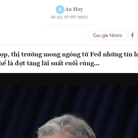
An Huy
A
08:22, 27/07/2023
ọp, thị trường mong ngóng từ Fed những tín h
hể là đợt tăng lãi suất cuối cùng...