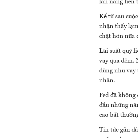
lần nâng liên 
Kể từ sau cuộc
nhận thấy lạm 
chặt hơn nữa đ
Lãi suất quỹ 
vay qua đêm. 
dùng như vay t
nhân.
Fed đã không 
đầu những năm
cao bất thườn
Tin tức gần đ