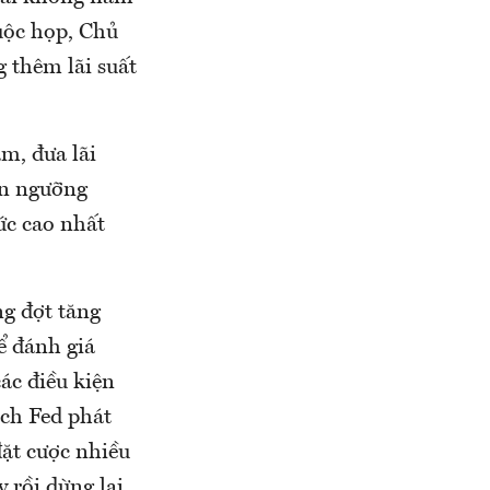
uộc họp, Chủ
g thêm lãi suất
m, đưa lãi
lên ngưỡng
ức cao nhất
ng đợt tăng
để đánh giá
ác điều kiện
ách Fed phát
đặt cược nhiều
 rồi dừng lại.