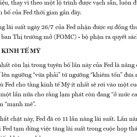
iệu, thay vì theo một lộ trình được vạch sẵn, luôn 
n bố của Fed thời gian gần đây.
ng lãi suất ngày 26/7 của Fed nhận được sự đồng t
 ban Thị trường mở (FOMC) - bộ phận ra quyết sác
 KINH TẾ MỸ
hất còn lại trong tuyên bố lần này của Fed là nâng
 lên ngưỡng “vừa phải” từ ngưỡng “khiêm tốn” đưa 
ù Fed cho tằng kinh tế Mỹ ít nhất sẽ rơi vào một cu
 một lần nữa cho rằng lạm phát còn đang “ở mức ca
àm “mạnh mẽ”.
hắt chặt này, Fed đã có 11 lần nâng lãi suất. Lần nâ
i Fed tạm dừng việc tăng lãi suất trong cuộc họp thá