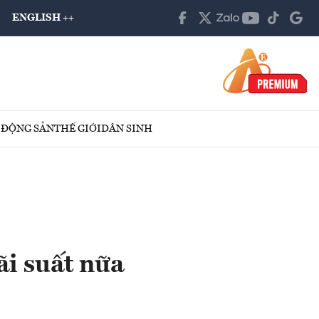
ENGLISH ++
 ĐỘNG SẢN
THẾ GIỚI
DÂN SINH
ãi suất nữa