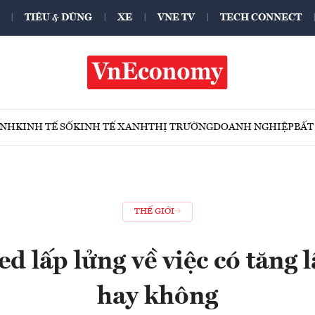
TIÊU & DÙNG
XE
VNE TV
TECH CONNECT
ÍNH
KINH TẾ SỐ
KINH TẾ XANH
THỊ TRƯỜNG
DOANH NGHIỆP
BẤT
THẾ GIỚI
ed lấp lửng về việc có tăng l
hay không