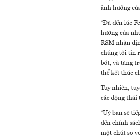
ảnh hưởng của 
“Đã đến lúc F
hưởng của nhữn
RSM nhận định
chúng tôi tin 
bớt, và tăng t
thể kết thúc ch
Tuy nhiên, tu
các động thái 
“Uỷ ban sẽ tiế
đến chính sách
một chút so v