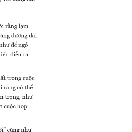
ói rằng lạm
hặng đường dài
 như để ngỏ
kiến diễn ra
uất trong cuộc
i rằng có thể
ẩn trọng, như
ột cuộc họp
tới” cũng như