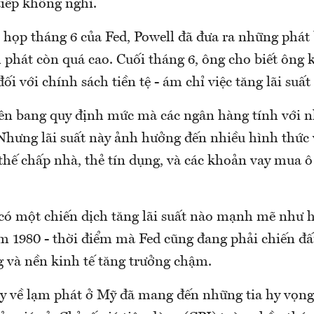
tiếp không nghỉ.
 họp tháng 6 của Fed, Powell đã đưa ra những phát
phát còn quá cao. Cuối tháng 6, ông cho biết ông k
ối với chính sách tiền tệ - ám chỉ việc tăng lãi suấ
liên bang quy định mức mà các ngân hàng tính với 
Nhưng lãi suất này ảnh hưởng đến nhiều hình thức 
hế chấp nhà, thẻ tín dụng, và các khoản vay mua ô 
có một chiến dịch tăng lãi suất nào mạnh mẽ như h
 1980 - thời điểm mà Fed cũng đang phải chiến đấ
g và nền kinh tế tăng trưởng chậm.
ây về lạm phát ở Mỹ đã mang đến những tia hy vọng