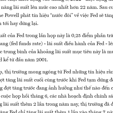
- nâng lãi suất lên mức cao nhất hơn 22 năm. Sau c
e Powell phát tín hiệu “nước đôi” về việc Fed sẽ tăn
n tới hay dừng lại.
uất của Fed trong lần họp này là 0,25 điểm phần tră
bang (fed funds rate) - lãi suất điều hành của Fed - 
c trung bình của khoảng lãi suất mục tiêu này là m
ed kể từ đầu năm 2001.
p, thị trường mong ngóng từ Fed những tín hiệu rằ
đợt tăng lãi suất cuối cùng trước khi Fed tạm dừng 
g đợt tăng trước đang ảnh hưởng như thế nào đến c
g cuộc họp hồi tháng 6, các nhà hoạch định chính s
ng lãi suất thêm 2 lần trong năm nay, thị trường đã 
ng Fed chỉ tăng lãi suất thêm 1 lần vào tháng 7 này