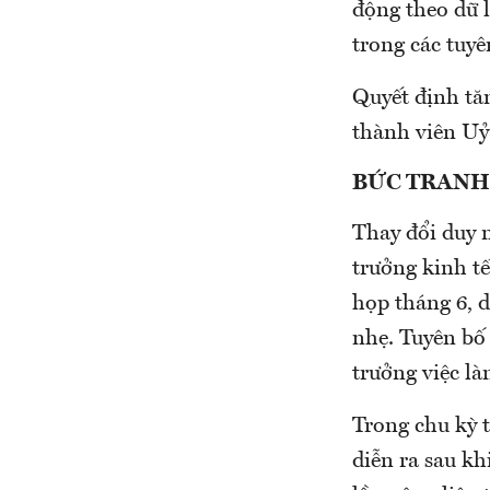
động theo dữ l
trong các tuyê
Quyết định tă
thành viên Uỷ
BỨC TRANH
Thay đổi duy n
trưởng kinh tế
họp tháng 6, d
nhẹ. Tuyên bố
trưởng việc l
Trong chu kỳ t
diễn ra sau kh