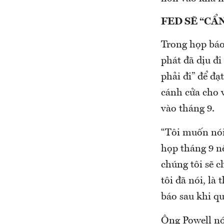
FED SẼ “CẨ
Trong họp báo
phát đã dịu đ
phải đi” để đạ
cánh cửa cho v
vào tháng 9.
“Tôi muốn nói 
họp tháng 9 nế
chúng tôi sẽ c
tôi đã nói, là
báo sau khi qu
Ông Powell nói