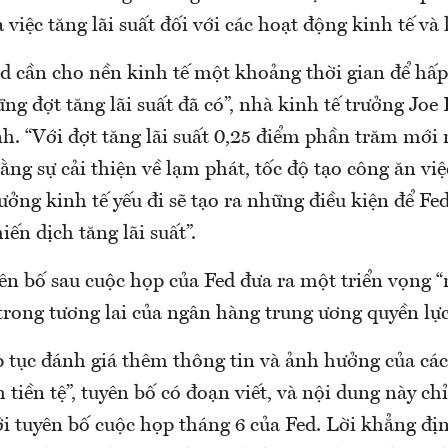
việc tăng lãi suất đối với các hoạt động kinh tế và
ed cần cho nền kinh tế một khoảng thời gian để hấ
g đợt tăng lãi suất đã có”, nhà kinh tế trưởng Joe 
. “Với đợt tăng lãi suất 0,25 điểm phần trăm mới 
rằng sự cải thiện về lạm phát, tốc độ tạo công ăn vi
rưởng kinh tế yếu đi sẽ tạo ra những điều kiện để Fe
iến dịch tăng lãi suất”.
yên bố sau cuộc họp của Fed đưa ra một triển vọng 
trong tương lai của ngân hàng trung ương quyền lực
p tục đánh giá thêm thông tin và ảnh hưởng của các
 tiền tệ”, tuyên bố có đoạn viết, và nội dung này ch
ới tuyên bố cuộc họp tháng 6 của Fed. Lời khẳng đị