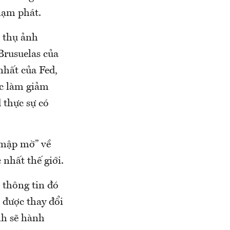
 lạm phát.
p thụ ảnh
Brusuelas của
nhất của Fed,
ệc làm giảm
d thực sự có
“mập mờ” về
 nhất thế giới.
 thông tin đó
ỉ được thay đổi
nh sẽ hành