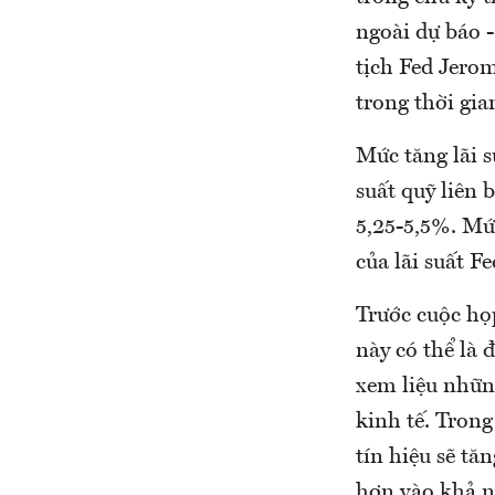
ngoài dự báo 
tịch Fed Jerom
trong thời gia
Mức tăng lãi s
suất quỹ liên 
5,25-5,5%. Mứ
của lãi suất F
Trước cuộc họ
này có thể là 
xem liệu nhữn
kinh tế. Tron
tín hiệu sẽ tă
hơn vào khả nă