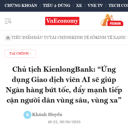
CHỨNG KHOÁN
TIÊU & DÙNG
XE
VNE TV
TECH CO
TIÊU ĐIỂM
ĐẦU TƯ
TÀI CHÍNH
KINH TẾ SỐ
KINH TẾ XANH
TÀI CHÍNH
Chủ tịch KienlongBank: “Ứng
dụng Giao dịch viên AI sẽ giúp
Ngân hàng bứt tốc, đẩy mạnh tiếp
cận người dân vùng sâu, vùng xa”
Khánh Huyền
K
19:22, 30/05/2025