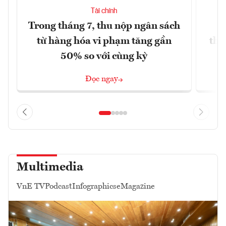
Tài chính
Trong tháng 7, thu nộp ngân sách
G
từ hàng hóa vi phạm tăng gần
thá
50% so với cùng kỳ
Đọc ngay
Multimedia
VnE TV
Podcast
Infographics
eMagazine