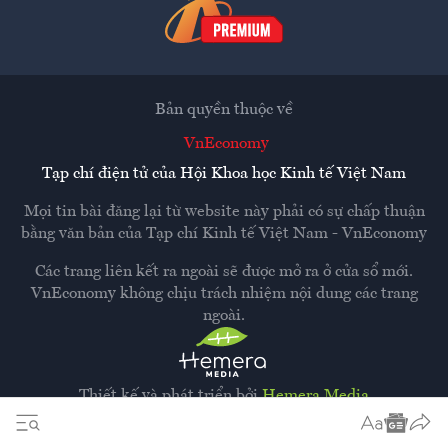
Bản quyền thuộc về
VnEconomy
Tạp chí điện tử của Hội Khoa học Kinh tế Việt Nam
Mọi tin bài đăng lại từ website này phải có sự chấp thuận
bằng văn bản của
Tạp chí Kinh tế Việt Nam - VnEconomy
Các trang liên kết ra ngoài sẽ được mở ra ở cửa sổ mới.
VnEconomy không chịu trách nhiệm nội dung các trang
ngoài.
Thiết kế và phát triển bởi
Hemera Media
Dựa trên nền tảng
Hemera AI CMS