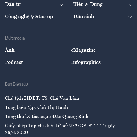
The Guide
Video
Đầu tư
Tiêu & Dùng
Quản trị số
Cafe BĐS
Thị trường
Kinh doanh
Kết nối
Tạp chí kinh tế Việt Nam
eMagazine
Nhà đầu tư
Du lịch
Công nghệ & Startup
Dân sinh
Tư vấn
Nông sản
Doanh nhân
Tư vấn Tiêu & Dùng
Infographics
Hạ tầng
Sức khỏe
Khung pháp lý
Doanh nghiệp
Địa phương
Thị trường
Bảo hiểm
Multimedia
Sự kiện
Nhân lực
Ảnh
eMagazine
Đẹp +
An sinh
Podcast
Infographics
Giải trí
Y tế
Nhà
Ban Biên tập
Ẩm thực
Chủ tịch HĐBT: TS. Chử Văn Lâm
Tổng biên tập: Chử Thị Hạnh
Tổng thư ký tòa soạn: Đào Quang Bính
Giấy phép Tạp chí điện tử số: 272/GP-BTTTT ngày
26/6/2020