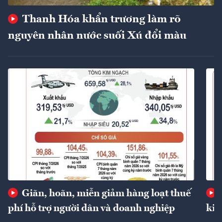
Thanh Hóa khẩn trương làm rõ
nguyên nhân nước suối Xú đổi màu
Giãn, hoãn, miễn giảm hàng loạt thuế
phí hỗ trợ người dân và doanh nghiệp
kin