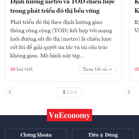
Định hướng metro và TOD chiến lược
K
trong phát triển đô thị bền vững
K
Phát triển đô thị theo định hướng giao
K
thông công cộng (TOD) kết hợp với mạng
V
lưới đường sắt đô thị (metro) là chiến lược
cốt lõi để giải quyết ùn tắc và tái cấu trúc
không gian. Mô hình này tập...
10
bài viết
Xem tất cả
2
1
2
3
4
Chứng khoán
Tiêu & Dùng