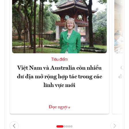
Tiêu điểm
Việt Nam và Australia còn nhiều
Qu
dư địa mở rộng hợp tác trong các
đủ 
lĩnh vực mới
Đọc ngay