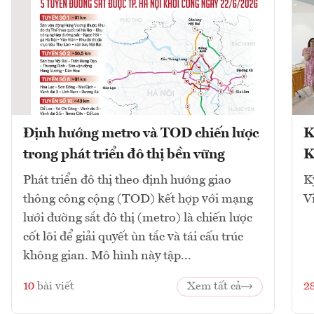
Định hướng metro và TOD chiến lược
K
trong phát triển đô thị bền vững
K
Phát triển đô thị theo định hướng giao
K
thông công cộng (TOD) kết hợp với mạng
V
lưới đường sắt đô thị (metro) là chiến lược
cốt lõi để giải quyết ùn tắc và tái cấu trúc
không gian. Mô hình này tập...
10
bài viết
Xem tất cả
2