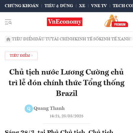
CHỨNG KHOÁN
TIÊU & DÙNG
XE
VNE TV
TECH CO
TIÊU ĐIỂM
ĐẦU TƯ
TÀI CHÍNH
KINH TẾ SỐ
KINH TẾ XANH
TIÊU ĐIỂM
Chủ tịch nước Lương Cường chủ
trì lễ đón chính thức Tổng thống
Brazil
Quang Thanh
Q
14:21, 28/03/2025
Sáng 28/3, tại Phủ Chủ tịch, Chủ tịch