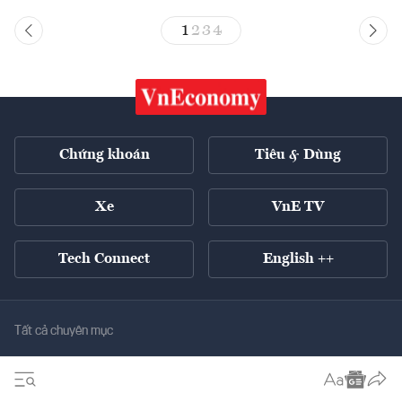
1
2
3
4
Chứng khoán
Tiêu & Dùng
Xe
VnE TV
Tech Connect
English ++
Tất cả chuyên mục
Kinh tế xanh
Tiêu điểm
Chuyển động xanh