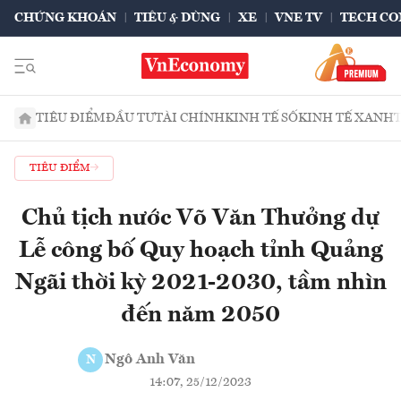
CHỨNG KHOÁN
TIÊU & DÙNG
XE
VNE TV
TECH CO
TIÊU ĐIỂM
ĐẦU TƯ
TÀI CHÍNH
KINH TẾ SỐ
KINH TẾ XANH
TIÊU ĐIỂM
Chủ tịch nước Võ Văn Thưởng dự
Lễ công bố Quy hoạch tỉnh Quảng
Ngãi thời kỳ 2021-2030, tầm nhìn
đến năm 2050
Ngô Anh Văn
N
14:07, 25/12/2023