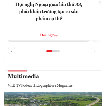
Siế
Hội nghị Ngoại giao lần thứ 33,
phải khẩn trương tạo ra sản
phẩm cụ thể
Đọc ngay
Multimedia
VnE TV
Podcast
Infographics
eMagazine