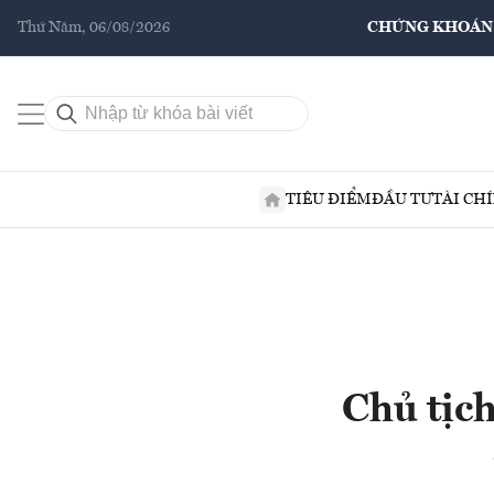
Thứ Năm, 06/08/2026
CHỨNG KHOÁN
TIÊU ĐIỂM
ĐẦU TƯ
TÀI CH
Chủ tịc