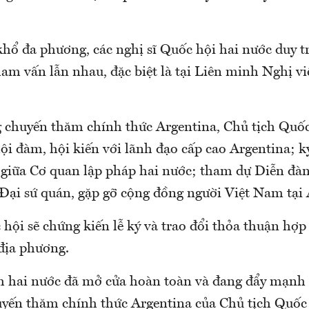
ổ đa phương, các nghị sĩ Quốc hội hai nước duy trì
am vấn lẫn nhau, đặc biệt là tại Liên minh Nghị vi
g chuyến thăm chính thức Argentina, Chủ tịch Quố
i đàm, hội kiến với lãnh đạo cấp cao Argentina; k
 giữa Cơ quan lập pháp hai nước; tham dự Diễn đà
Đại sứ quán, gặp gỡ cộng đồng người Việt Nam tại
hội sẽ chứng kiến lễ ký và trao đổi thỏa thuận hợp
 địa phương.
h hai nước đã mở cửa hoàn toàn và đang đẩy mạnh 
huyến thăm chính thức Argentina của Chủ tịch Quố