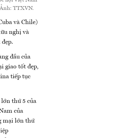
ốc hội Việt Nam
 - Ảnh: TTXVN.
Cuba và Chile)
hữu nghị và
 đẹp.
àng đầu của
 giao tốt đẹp,
ina tiếp tục
 lớn thứ 5 của
m-Nam của
g mại lớn thứ
iệp