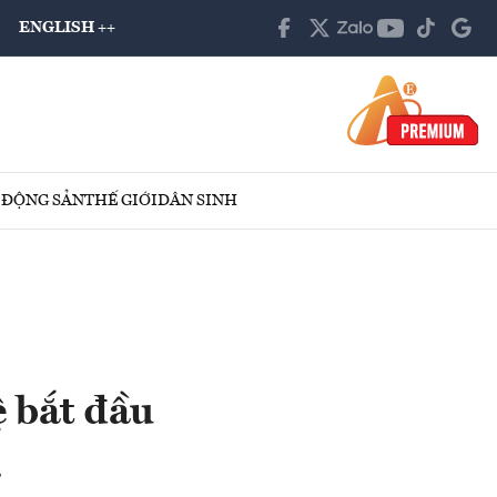
ENGLISH ++
 ĐỘNG SẢN
THẾ GIỚI
DÂN SINH
 bắt đầu