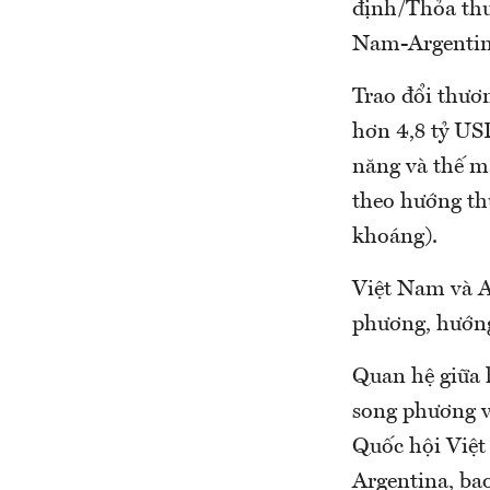
định/Thỏa thu
Nam-Argentin
Trao đổi thươ
hơn 4,8 tỷ US
năng và thế m
theo hướng th
khoáng).
Việt Nam và A
phương, hướng
Quan hệ giữa h
song phương v
Quốc hội Việt
Argentina, ba