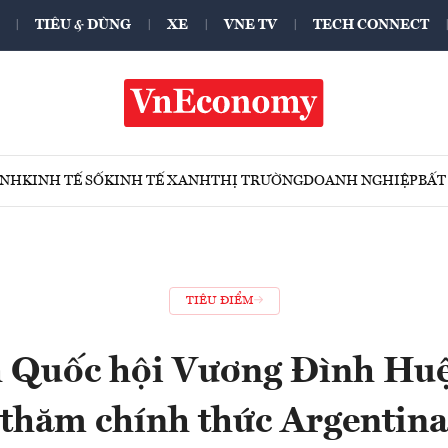
TIÊU & DÙNG
XE
VNE TV
TECH CONNECT
ÍNH
KINH TẾ SỐ
KINH TẾ XANH
THỊ TRƯỜNG
DOANH NGHIỆP
BẤT
TIÊU ĐIỂM
h Quốc hội Vương Đình Huệ
thăm chính thức Argentina