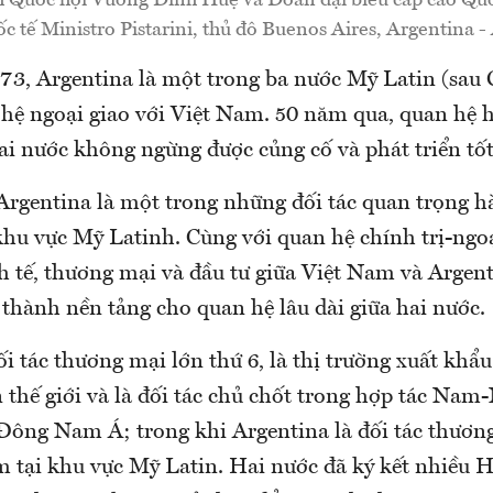
h Quốc hội Vương Đình Huệ và Đoàn đại biểu cấp cao Qu
uốc tế Ministro Pistarini, thủ đô Buenos Aires, Argentina
73, Argentina là một trong ba nước Mỹ Latin (sau 
n hệ ngoại giao với Việt Nam. 50 năm qua, quan hệ 
ai nước không ngừng được củng cố và phát triển tốt
Argentina là một trong những đối tác quan trọng h
hu vực Mỹ Latinh. Cùng với quan hệ chính trị-ngoại
h tế, thương mại và đầu tư giữa Việt Nam và Argent
ở thành nền tảng cho quan hệ lâu dài giữa hai nước.
i tác thương mại lớn thứ 6, là thị trường xuất khẩu
n thế giới và là đối tác chủ chốt trong hợp tác Na
 Đông Nam Á; trong khi Argentina là đối tác thươn
m tại khu vực Mỹ Latin. Hai nước đã ký kết nhiều H