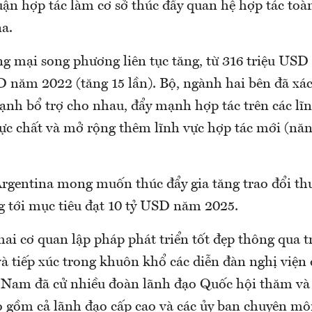
ận hợp tác làm cơ sở thúc đẩy quan hệ hợp tác toàn
a.
ng mại song phương liên tục tăng, từ 316 triệu US
D năm 2022 (tăng 15 lần). Bộ, ngành hai bên đã xác
ạnh bổ trợ cho nhau, đẩy mạnh hợp tác trên các lĩn
ực chất và mở rộng thêm lĩnh vực hợp tác mới (năn
rgentina mong muốn thúc đẩy gia tăng trao đổi t
 tới mục tiêu đạt 10 tỷ USD năm 2025.
ai cơ quan lập pháp phát triển tốt đẹp thông qua t
à tiếp xúc trong khuôn khổ các diễn đàn nghị viện
 Nam đã cử nhiều đoàn lãnh đạo Quốc hội thăm và 
o gồm cả lãnh đạo cấp cao và các ủy ban chuyên m