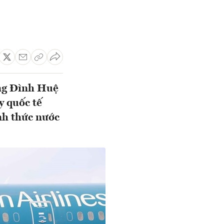
ơng Đình Huệ
y quốc tế
nh thức nước