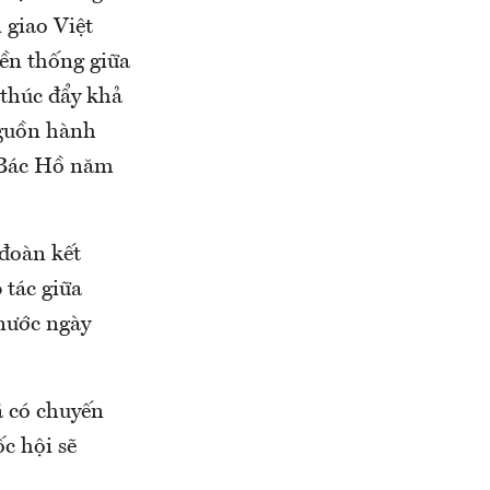
 giao Việt
ền thống giữa
thúc đẩy khả
guồn hành
a Bác Hồ năm
đoàn kết
 tác giữa
 nước ngày
ã có chuyến
c hội sẽ