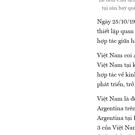
Lễ đón Chủ tịc
tại sân bay q
Ngày 25/10/19
thiết lập qua
hợp tác giữa h
Việt Nam coi 
Việt Nam tại k
hợp tác về kin
phát triển, tr
Việt Nam là đố
Argentina trê
Argentina tại
3 của Việt Na