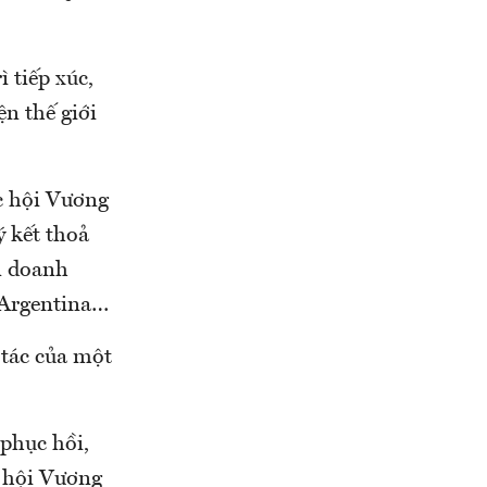
 tiếp xúc,
ện thế giới
c hội Vương
ý kết thoả
n doanh
 Argentina…
 tác của một
phục hồi,
c hội Vương