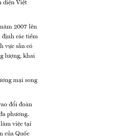
 diện Việt
D năm 2007 lên
 định các tiềm
h vực sẵn có
g lượng, khai
hương mại song
rao đổi đoàn
 đa phương.
làm việc tại
ôn của Quốc