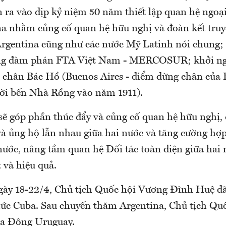
 ra vào dịp kỷ niệm 50 năm thiết lập quan hệ ngoại
 nhằm củng cố quan hệ hữu nghị và đoàn kết truy
rgentina cũng như các nước Mỹ Latinh nói chung; 
ng đàm phán FTA Việt Nam - MERCOSUR; khởi n
u chân Bác Hồ (Buenos Aires - điểm dừng chân củ
 rời bến Nhà Rồng vào năm 1911).
ẽ góp phần thúc đẩy và củng cố quan hệ hữu nghị, 
và ủng hộ lẫn nhau giữa hai nước và tăng cường hợp
nước, nâng tầm quan hệ Đối tác toàn diện giữa hai
 và hiệu quả.
ngày 18-22/4, Chủ tịch Quốc hội Vương Đình Huệ đ
ức Cuba. Sau chuyến thăm Argentina, Chủ tịch Quố
a Đông Uruguay.