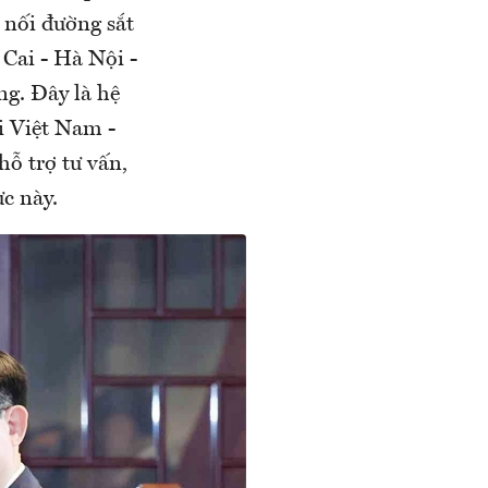
t nối đường sắt
 Cai - Hà Nội -
g. Đây là hệ
i Việt Nam -
ỗ trợ tư vấn,
ực này.