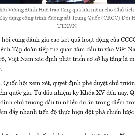
c hội Vương Đình Huệ trao tặng quà lưu niệm cho Chủ tị
 Xây dựng công trình đường sắt Trung Quốc (CRCC) Đới 
TTXVN.
 hội cũng đánh giá cao kết quả hoạt động của CCCC
ênh Tập đoàn tiếp tục quan tâm đầu tư vào Việt N
õ, Việt Nam xác định phát triển cơ sở hạ tầng là m
.
, Quốc hội xem xét, quyết định phê duyệt chủ trươn
iểm quốc gia. Từ đầu nhiệm kỳ Khóa XV đến nay, Q
định chủ trương đầu tư nhiều dự án trọng điểm tro
ằm đẩy nhanh tiến độ thực hiện đột phá chiến lược 