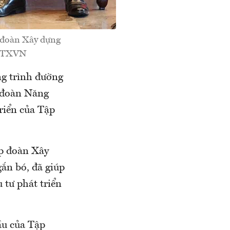
p đoàn Xây dựng
 TTXVN
g trình đường
 đoàn Năng
riển của Tập
ập đoàn Xây
ắn bó, đã giúp
 tư phát triển
ầu của Tập