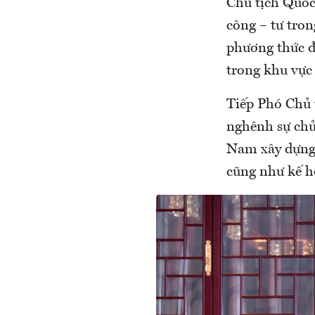
Chủ tịch Quốc
công – tư tro
phương thức đố
trong khu vực 
Tiếp Phó Chủ 
nghênh sự chủ 
Nam xây dựng 
cũng như kế h