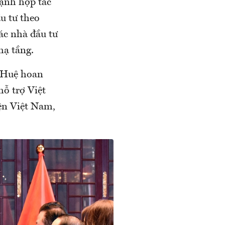
mạnh hợp tác
u tư theo
các nhà đầu tư
hạ tầng.
 Huệ hoan
hỗ trợ Việt
ện Việt Nam,