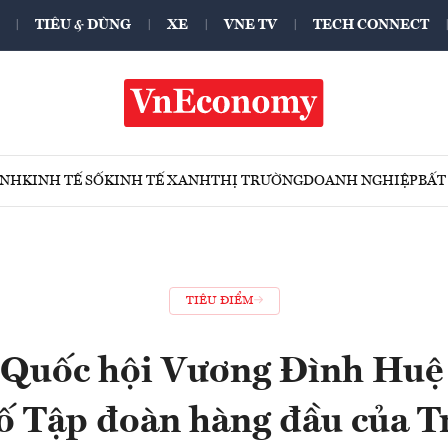
TIÊU & DÙNG
XE
VNE TV
TECH CONNECT
ÍNH
KINH TẾ SỐ
KINH TẾ XANH
THỊ TRƯỜNG
DOANH NGHIỆP
BẤT
TIÊU ĐIỂM
 Quốc hội Vương Đình Huệ 
ố Tập đoàn hàng đầu của 