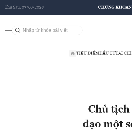
Thứ Sáu, 07/08/2026
CHỨNG KHOÁN
TIÊU ĐIỂM
ĐẦU TƯ
TÀI CH
Chủ tịch
đạo một s