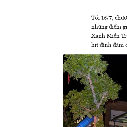
Tối 16/7, chư
những điểm giả
Xanh Miền Tru
hit đình đám 