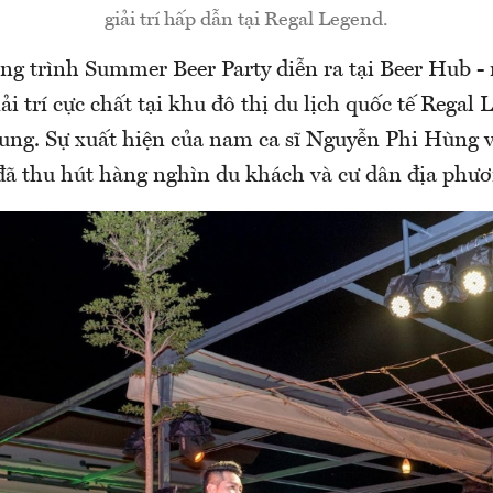
giải trí hấp dẫn tại Regal Legend.
ơng trình Summer Beer Party diễn ra tại Beer Hub -
i trí cực chất tại khu đô thị du lịch quốc tế Regal
ng. Sự xuất hiện của nam ca sĩ Nguyễn Phi Hùng 
đã thu hút hàng nghìn du khách và cư dân địa phươ