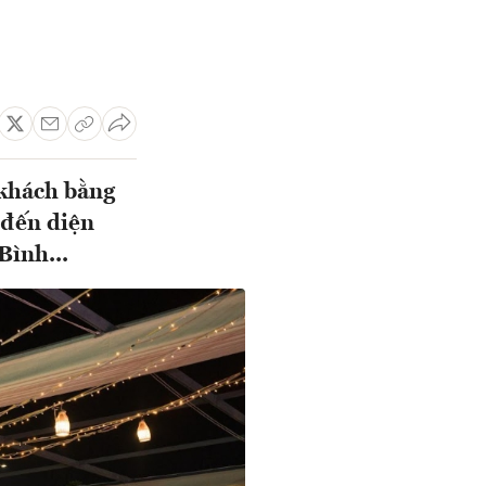
 khách bằng
 đến diện
Bình...