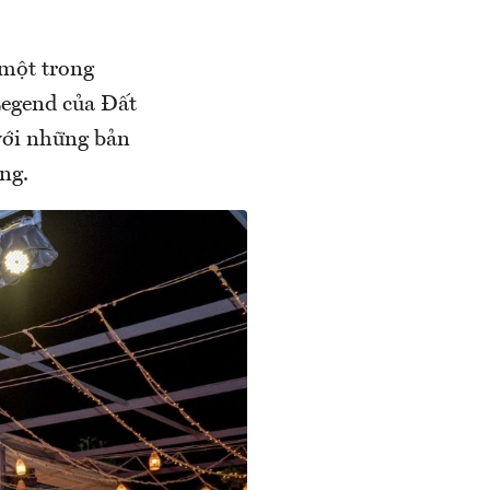
 một trong
 Legend của Đất
với những bản
ng.