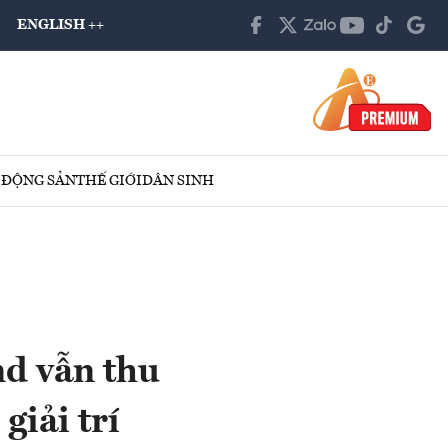
ENGLISH ++
 ĐỘNG SẢN
THẾ GIỚI
DÂN SINH
nd vẫn thu
giải trí