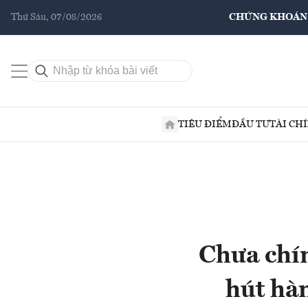
Thứ Sáu, 07/08/2026
CHỨNG KHOÁN
TIÊU ĐIỂM
ĐẦU TƯ
TÀI CH
Chưa chín
hút hàn