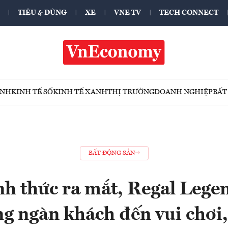
TIÊU & DÙNG
XE
VNE TV
TECH CONNECT
ÍNH
KINH TẾ SỐ
KINH TẾ XANH
THỊ TRƯỜNG
DOANH NGHIỆP
BẤT
BẤT ĐỘNG SẢN
h thức ra mắt, Regal Lege
g ngàn khách đến vui chơi, 