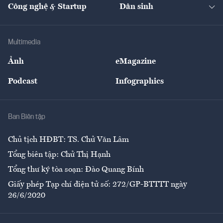
Nhà đầu tư
Du lịch
Công nghệ & Startup
Dân sinh
Tư vấn
Nông sản
Doanh nhân
Tư vấn Tiêu & Dùng
Infographics
Hạ tầng
Sức khỏe
Khung pháp lý
Doanh nghiệp
Địa phương
Thị trường
Bảo hiểm
Multimedia
Sự kiện
Nhân lực
Ảnh
eMagazine
Đẹp +
An sinh
Podcast
Infographics
Giải trí
Y tế
Nhà
Ban Biên tập
Ẩm thực
Chủ tịch HĐBT: TS. Chử Văn Lâm
Tổng biên tập: Chử Thị Hạnh
Tổng thư ký tòa soạn: Đào Quang Bính
Giấy phép Tạp chí điện tử số: 272/GP-BTTTT ngày
26/6/2020