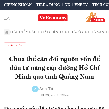
CHỨNG KHOÁN
TIÊU & DÙNG
XE
VNE TV
TECH CO
TIÊU ĐIỂM
ĐẦU TƯ
TÀI CHÍNH
KINH TẾ SỐ
KINH TẾ XANH
ĐẦU TƯ
Chưa thể cân đối nguồn vốn để
đầu tư nâng cấp đường Hồ Chí
Minh qua tỉnh Quảng Nam
Anh Tú
A
10:23, 29/09/2022
Do nguồn vốn đầu tư công hạn hẹp nên Bộ