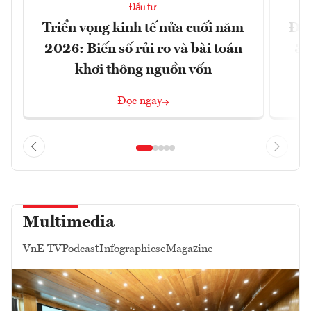
Đầu tư
Triển vọng kinh tế nửa cuối năm
Đồn
2026: Biến số rủi ro và bài toán
3 
khơi thông nguồn vốn
Đọc ngay
Multimedia
VnE TV
Podcast
Infographics
eMagazine