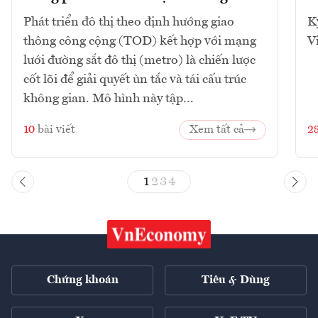
Phát triển đô thị theo định hướng giao
K
thông công cộng (TOD) kết hợp với mạng
V
lưới đường sắt đô thị (metro) là chiến lược
cốt lõi để giải quyết ùn tắc và tái cấu trúc
không gian. Mô hình này tập...
10
bài viết
Xem tất cả
2
1
2
3
4
Chứng khoán
Tiêu & Dùng