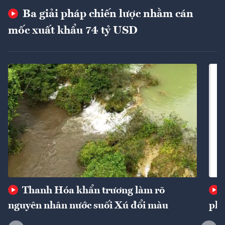
Ba giải pháp chiến lược nhằm cán
mốc xuất khẩu 74 tỷ USD
Thanh Hóa khẩn trương làm rõ
nguyên nhân nước suối Xú đổi màu
phí