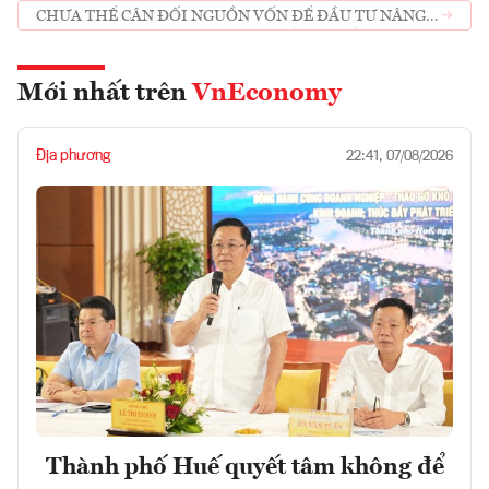
CHƯA THỂ CÂN ĐỐI NGUỒN VỐN ĐỂ ĐẦU TƯ NÂNG
CẤP ĐƯỜNG HỒ CHÍ MINH QUA TỈNH QUẢNG NAM
Mới nhất trên
VnEconomy
Địa phương
22:41, 07/08/2026
Thành phố Huế quyết tâm không để