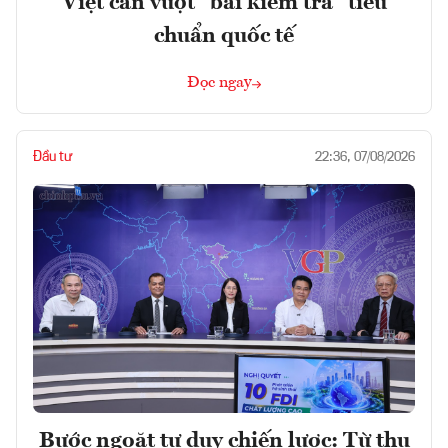
Việt cần vượt "bài kiểm tra" tiêu
chuẩn quốc tế
Đọc ngay
Đầu tư
22:36, 07/08/2026
Bước ngoặt tư duy chiến lược: Từ thu