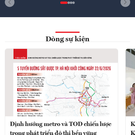
Dòng sự kiện
Định hướng metro và TOD chiến lược
K
trong phát triển đô thị bền vững
K