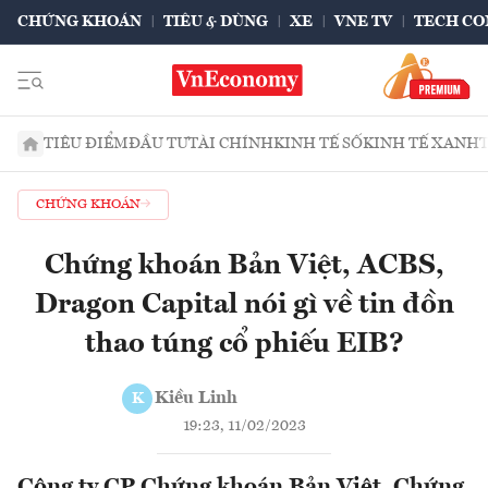
CHỨNG KHOÁN
TIÊU & DÙNG
XE
VNE TV
TECH CO
TIÊU ĐIỂM
ĐẦU TƯ
TÀI CHÍNH
KINH TẾ SỐ
KINH TẾ XANH
CHỨNG KHOÁN
Chứng khoán Bản Việt, ACBS,
Dragon Capital nói gì về tin đồn
thao túng cổ phiếu EIB?
Kiều Linh
K
19:23, 11/02/2023
Công ty CP Chứng khoán Bản Việt, Chứng