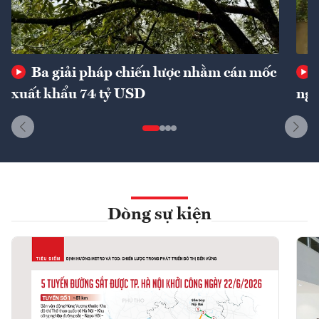
Ba giải pháp chiến lược nhằm cán mốc
xuất khẩu 74 tỷ USD
ngu
Dòng sự kiện