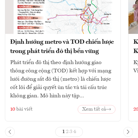
Định hướng metro và TOD chiến lược
K
trong phát triển đô thị bền vững
K
Phát triển đô thị theo định hướng giao
K
thông công cộng (TOD) kết hợp với mạng
V
lưới đường sắt đô thị (metro) là chiến lược
cốt lõi để giải quyết ùn tắc và tái cấu trúc
không gian. Mô hình này tập...
10
bài viết
Xem tất cả
2
1
2
3
4