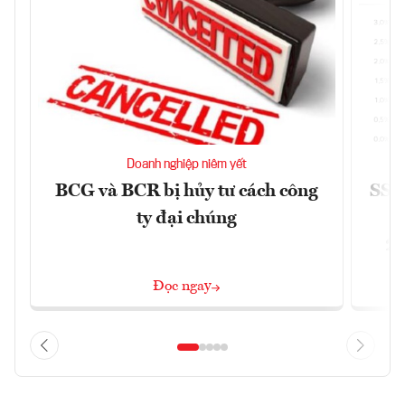
Doanh nghiệp niêm yết
BCG và BCR bị hủy tư cách công
SSI 
ty đại chúng
2/
Đọc ngay