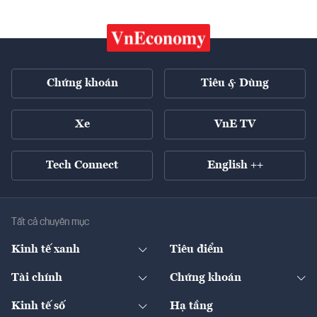
Chứng khoán
Tiêu & Dùng
Xe
VnE TV
Tech Connect
English ++
Tất cả chuyên mục
Kinh tế xanh
Tiêu điểm
Chuyển động xanh
Tài chính
Chứng khoán
Pháp lý
Ngân hàng
Doanh nghiệp niêm yết
Kinh tế số
Hạ tầng