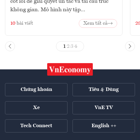
cốt lõi để giải quyết ùn tắc và tái cấu trúc
không gian. Mô hình này tập...
10
bài viết
Xem tất cả
2
1
2
3
4
Chứng khoán
Tiêu & Dùng
Xe
VnE TV
Tech Connect
English ++