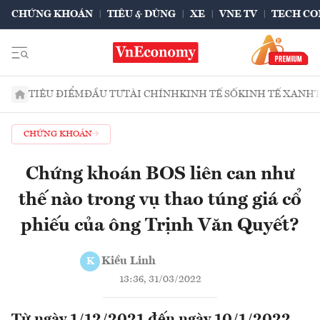
CHỨNG KHOÁN
TIÊU & DÙNG
XE
VNE TV
TECH CO
TIÊU ĐIỂM
ĐẦU TƯ
TÀI CHÍNH
KINH TẾ SỐ
KINH TẾ XANH
CHỨNG KHOÁN
Chứng khoán BOS liên can như
thế nào trong vụ thao túng giá cổ
phiếu của ông Trịnh Văn Quyết?
Kiều Linh
K
13:36, 31/03/2022
Từ ngày 1/12/2021 đến ngày 10/1/2022,