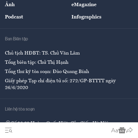
Nhân lực
Ảnh
eMagazine
Đẹp +
An sinh
Podcast
Infographics
Giải trí
Y tế
Nhà
Ban Biên tập
Ẩm thực
Chủ tịch HĐBT: TS. Chử Văn Lâm
Tổng biên tập: Chử Thị Hạnh
Tổng thư ký tòa soạn: Đào Quang Bính
Giấy phép Tạp chí điện tử số: 272/GP-BTTTT ngày
26/6/2020
Liên hệ tòa soạn
Số 96-98 Hoàng Quốc Việt, Cầu Giấy, Hà Nội
02437552050