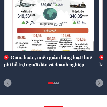
Giãn, hoãn, miễn giảm hàng loạt thuế
phí hỗ trợ người dân và doanh nghiệp
kin