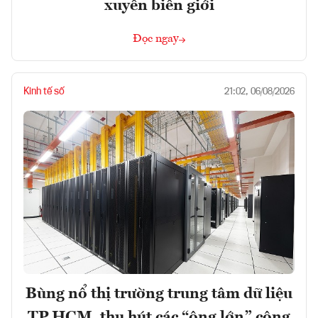
xuyên biên giới
Đọc ngay
Kinh tế số
21:02, 06/08/2026
Bùng nổ thị trường trung tâm dữ liệu
TP.HCM, thu hút các “ông lớn” công