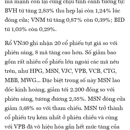
mã mạnh còn lại cũng chịu tình cảnh tương tự:
BVH từ tăng 2,83% thu hẹp lại còn 1,24% lúc
đóng cửa; VNM từ tăng 0,87% còn 0,39%; BID
từ 1,03% còn 0,29%.
Rổ VN30 ghi nhận 20 cổ phiếu tụt giá so với
phiên sáng, 8 mã tăng cao hơn. Số giảm bao
gồm rất nhiều cổ phiếu lớn ngoài các mã nêu
trên, như HPG, MSN, VJC, VPB, VCB, CTG,
MBB, MWG... Đặc biệt trong số này MSN lao
dốc kinh hoàng, giảm tới 2.200 đồng so với
phiên sáng, tương đương 2,35%. MSN đóng cửa
giảm 3,68% so với tham chiếu. MSN trở thành
cổ phiếu trụ kém nhất ở phiên chiều và cùng
với VPB đã vô hiệu hóa gần hết mức tăng của