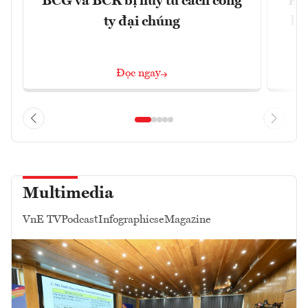
BCG và BCR bị hủy tư cách công
Kh
ty đại chúng
ba
Đọc ngay
Multimedia
VnE TV
Podcast
Infographics
eMagazine