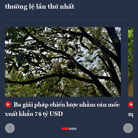
thường lệ lần thứ nhất
Ba giải pháp chiến lược nhằm cán mốc
xuất khẩu 74 tỷ USD
ngu