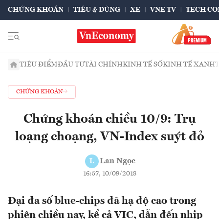
CHỨNG KHOÁN
TIÊU & DÙNG
XE
VNE TV
TECH CO
TIÊU ĐIỂM
ĐẦU TƯ
TÀI CHÍNH
KINH TẾ SỐ
KINH TẾ XANH
CHỨNG KHOÁN
Chứng khoán chiều 10/9: Trụ
loạng choạng, VN-Index suýt đỏ
Lan Ngọc
L
16:57, 10/09/2018
Đại đa số blue-chips đã hạ độ cao trong
phiên chiều nay, kể cả VIC, dẫn đến nhịp