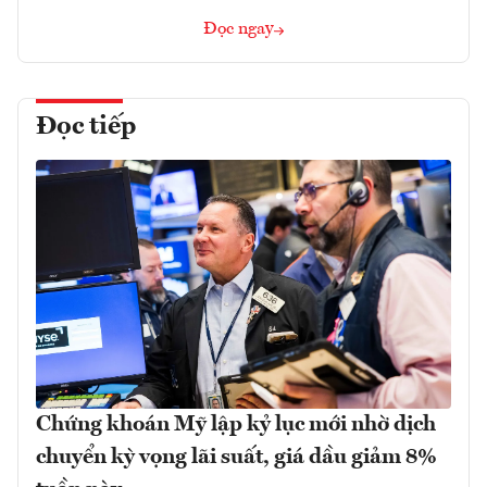
Đọc ngay
Đọc tiếp
Chứng khoán Mỹ lập kỷ lục mới nhờ dịch
chuyển kỳ vọng lãi suất, giá dầu giảm 8%