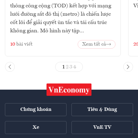
thông công cộng (TOD) kết hợp với mạng
V
lưới đường sắt đô thị (metro) là chiến lược
cốt lõi để giải quyết ùn tắc và tái cấu trúc
không gian. Mô hình này tập...
10
bài viết
Xem tất cả
2
1
2
3
4
Chứng khoán
Tiêu & Dùng
Xe
VnE TV