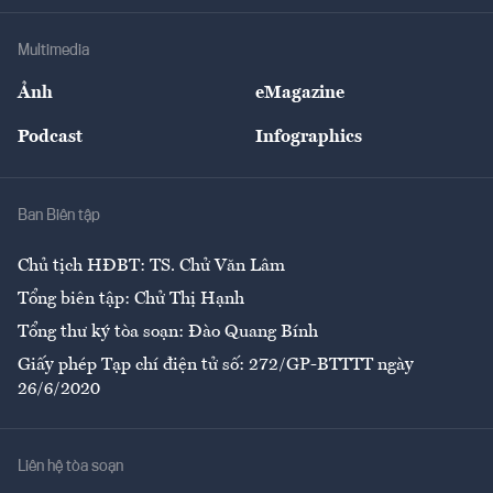
Khung pháp lý
Doanh nghiệp
Địa phương
Thị trường
Bảo hiểm
Multimedia
Sự kiện
Nhân lực
Ảnh
eMagazine
Đẹp +
An sinh
Podcast
Infographics
Giải trí
Y tế
Nhà
Ban Biên tập
Ẩm thực
Chủ tịch HĐBT: TS. Chử Văn Lâm
Tổng biên tập: Chử Thị Hạnh
Tổng thư ký tòa soạn: Đào Quang Bính
Giấy phép Tạp chí điện tử số: 272/GP-BTTTT ngày
26/6/2020
Liên hệ tòa soạn