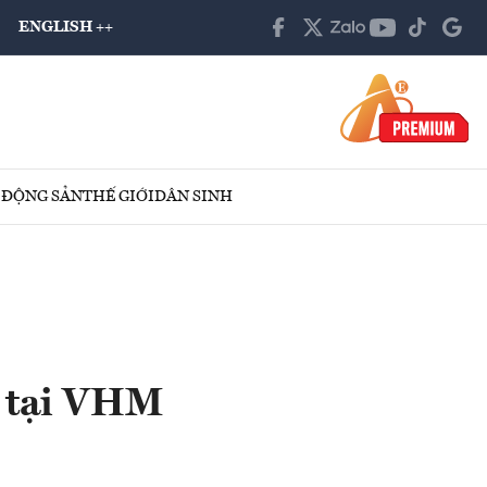
ENGLISH ++
 ĐỘNG SẢN
THẾ GIỚI
DÂN SINH
" tại VHM