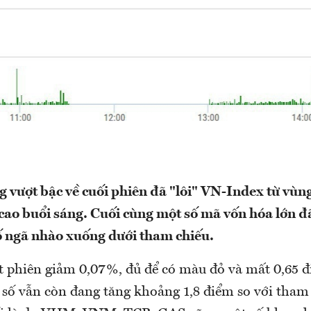
 vượt bậc về cuối phiên đã "lôi" VN-Index từ vù
 cao buổi sáng. Cuối cùng một số mã vốn hóa lớn đ
ố ngã nhào xuống dưới tham chiếu.
 phiên giảm 0,07%, đủ để có màu đỏ và mất 0,65 đ
ỉ số vẫn còn đang tăng khoảng 1,8 điểm so với tham