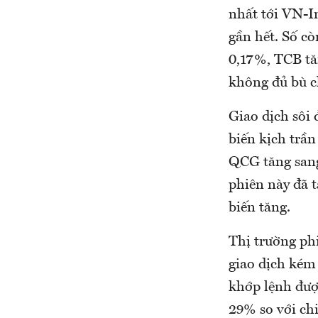
nhất tới VN-I
gần hết. Số cò
0,17%, TCB t
không đủ bù 
Giao dịch sôi 
biến kịch trần
QCG tăng sang
phiên này đã
biến tăng.
Thị trường ph
giao dịch kém
khớp lệnh đượ
29% so với chi