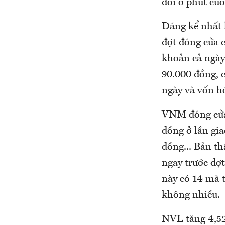
đổi ở phút cu
Đáng kể nhất l
đợt đóng cửa 
khoản cả ngày
90.000 đồng, 
ngày và vốn hó
VNM đóng cửa 
đồng ở lần gi
đồng... Bản t
ngay trước đợ
này có 14 mã 
không nhiều.
NVL tăng 4,5