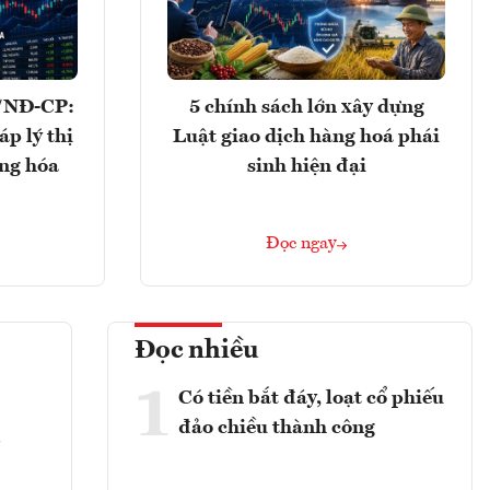
/NĐ-CP:
5 chính sách lớn xây dựng
p lý thị
Luật giao dịch hàng hoá phái
àng hóa
sinh hiện đại
Đọc ngay
Đọc nhiều
1
Có tiền bắt đáy, loạt cổ phiếu
đảo chiều thành công
2