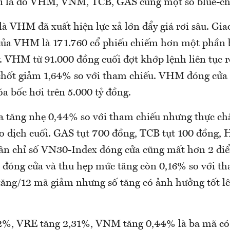
ối là do VHM, VNM, TCB, GAS cũng một số blue-ch
à VHM đã xuất hiện lực xả lớn đẩy giá rơi sâu. Gia
của VHM là 171.760 cổ phiếu chiếm hơn một phần 
. VHM từ 91.000 đồng cuối đợt khớp lệnh liên tục r
chốt giảm 1,64% so với tham chiếu. VHM đóng cửa
a bốc hơi trên 5.000 tỷ đồng.
tăng nhẹ 0,44% so với tham chiếu nhưng thực chất
ao dịch cuối. GAS tụt 700 đồng, TCB tụt 100 đồng, 
hân chỉ số VN30-Index đóng cửa cũng mất hơn 2 điể
t đóng cửa và thu hẹp mức tăng còn 0,16% so với t
tăng/12 mã giảm nhưng số tăng có ảnh hưởng tốt lê
2%, VRE tăng 2,31%, VNM tăng 0,44% là ba mã c