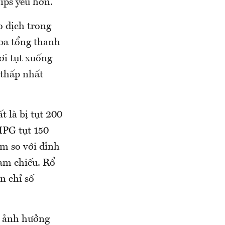
ips yếu hơn.
o dịch trong
ba tổng thanh
ơi tụt xuống
 thấp nhất
 là bị tụt 200
HPG tụt 150
m so với đỉnh
ham chiếu. Rổ
n chỉ số
ó ảnh hưởng