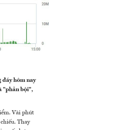
ng đáy hôm nay
ã "phản bội",
iểm. Vài phút
 chiếu. Thay