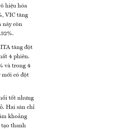
vô hiệu hóa
%, VIC tăng
 này còn
,32%.
 ITA tăng đột
hất 4 phiên.
% và trong 4
mới có đột
hồi tốt nhưng
. Hai sàn chỉ
giảm khoảng
ò tạo thanh