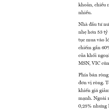
khoản, chiều 
nhiều.
Nhà đầu tư nư
nhẹ hơn 53 tỷ
tục mua vào l
chiếm gần 60%
của khối ngoại
MSN, VIC cũng
Phía bán ròng
đơn vị ròng. 
khiến giá giả
mạnh. Ngoài r
0,25% nhưng 