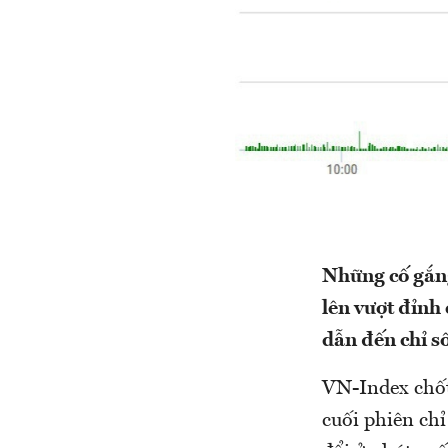
Những cố gắng
lên vượt đỉnh
dẫn đến chỉ s
VN-Index chốt
cuối phiên ch