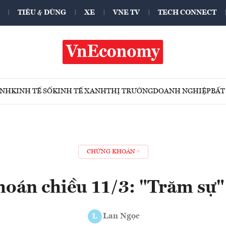
TIÊU & DÙNG
XE
VNE TV
TECH CONNECT
ÍNH
KINH TẾ SỐ
KINH TẾ XANH
THỊ TRƯỜNG
DOANH NGHIỆP
BẤT
CHỨNG KHOÁN
oán chiều 11/3: "Trăm sự
Lan Ngọc
L