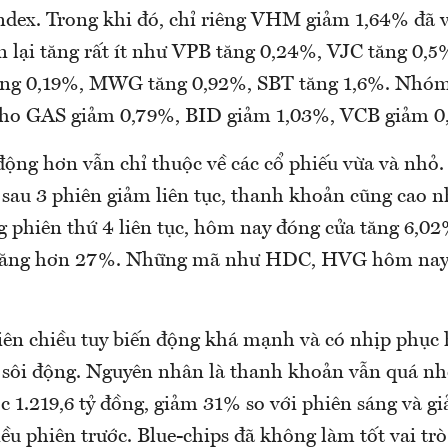
ndex. Trong khi đó, chỉ riêng VHM giảm 1,64% đã 
n lại tăng rất ít như VPB tăng 0,24%, VJC tăng 0,5
ăng 0,19%, MWG tăng 0,92%, SBT tăng 1,6%. Nhóm
cho GAS giảm 0,79%, BID giảm 1,03%, VCB giảm 0
động hơn vẫn chỉ thuộc về các cổ phiếu vừa và nhỏ.
 sau 3 phiên giảm liên tục, thanh khoản cũng cao n
 phiên thứ 4 liên tục, hôm nay đóng cửa tăng 6,02
 tăng hơn 27%. Những mã như HDC, HVG hôm nay 
iên chiều tuy biến động khá mạnh và có nhịp phục 
 sôi động. Nguyên nhân là thanh khoản vẫn quá nhỏ
c 1.219,6 tỷ đồng, giảm 31% so với phiên sáng và 
ều phiên trước. Blue-chips đã không làm tốt vai tr