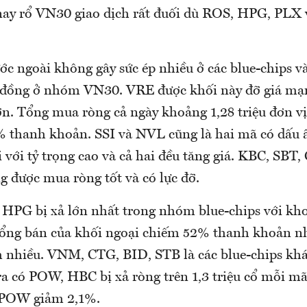
nay rổ VN30 giao dịch rất đuối dù ROS, HPG, PLX
ớc ngoài không gây sức ép nhiều ở các blue-chips 
 đồng ở nhóm VN30. VRE được khối này đỡ giá mạn
ớn. Tổng mua ròng cả ngày khoảng 1,28 triệu đơn v
 thanh khoản. SSI và NVL cũng là hai mã có dấu
 với tỷ trọng cao và cả hai đều tăng giá. KBC, SBT,
 được mua ròng tốt và có lực đỡ.
 HPG bị xả lớn nhất trong nhóm blue-chips với k
Tổng bán của khối ngoại chiếm 52% thanh khoản 
m nhiều. VNM, CTG, BID, STB là các blue-chips khá
a có POW, HBC bị xả ròng trên 1,3 triệu cổ mỗi m
POW giảm 2,1%.