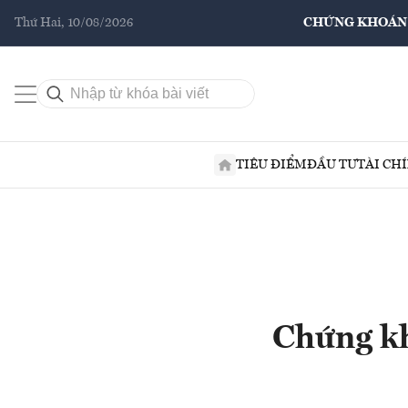
Thứ Hai, 10/08/2026
CHỨNG KHOÁN
TIÊU ĐIỂM
ĐẦU TƯ
TÀI CH
Chứng kh