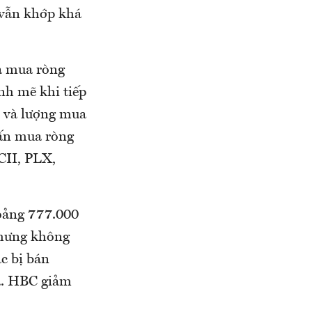
 vẫn khớp khá
và mua ròng
h mẽ khi tiếp
ị và lượng mua
 ấn mua ròng
 CII, PLX,
hoảng 777.000
nhưng không
c bị bán
ã. HBC giảm