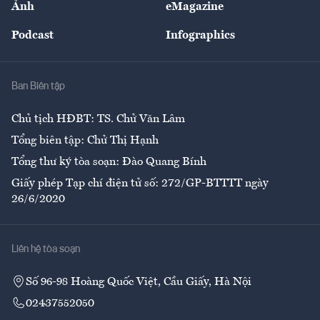
Ảnh
eMagazine
Đẹp +
An sinh
Podcast
Infographics
Giải trí
Y tế
Nhà
Ban Biên tập
Ẩm thực
Chủ tịch HĐBT: TS. Chử Văn Lâm
Tổng biên tập: Chử Thị Hạnh
Tổng thư ký tòa soạn: Đào Quang Bính
Giấy phép Tạp chí điện tử số: 272/GP-BTTTT ngày
26/6/2020
Liên hệ tòa soạn
Số 96-98 Hoàng Quốc Việt, Cầu Giấy, Hà Nội
02437552050