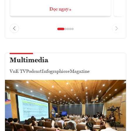
Đọc ngay
Multimedia
VnE TV
Podcast
Infographics
eMagazine