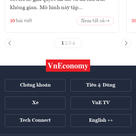
không gian. Mô hình này tập...
10
bài viết
Xem tất cả
2
1
2
3
4
Chứng khoán
Tiêu & Dùng
Xe
VnE TV
Tech Connect
English ++