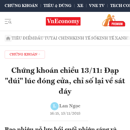
CHỨNG KHOÁN
TIÊU & DÙNG
XE
VNE TV
TECH CO
TIÊU ĐIỂM
ĐẦU TƯ
TÀI CHÍNH
KINH TẾ SỐ
KINH TẾ XANH
CHỨNG KHOÁN
Chứng khoán chiều 13/11: Đạp
"dúi" lúc đóng cửa, chỉ số lại về sát
đáy
Lan Ngọc
L
16:15, 13/11/2018
Bao nhiêu nỗ lực hồi cuối phiên sáng và