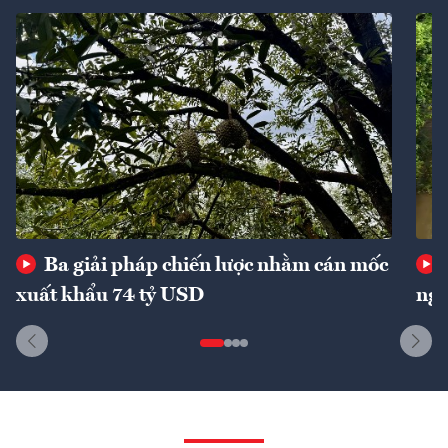
Ba giải pháp chiến lược nhằm cán mốc
xuất khẩu 74 tỷ USD
ngu