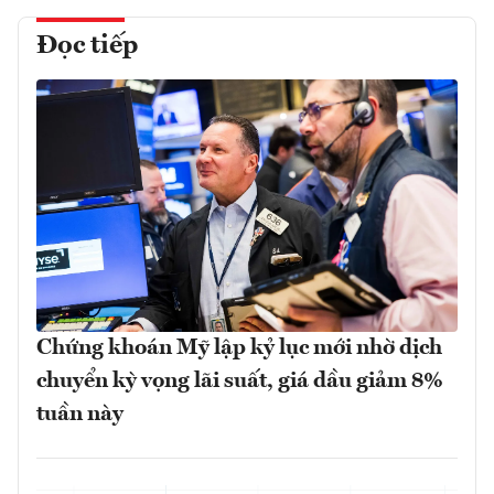
Đọc tiếp
Chứng khoán Mỹ lập kỷ lục mới nhờ dịch
chuyển kỳ vọng lãi suất, giá dầu giảm 8%
tuần này