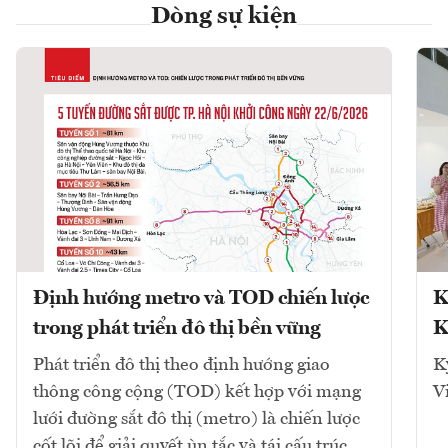
Dòng sự kiện
Định hướng metro và TOD chiến lược
K
trong phát triển đô thị bền vững
K
Phát triển đô thị theo định hướng giao
K
thông công cộng (TOD) kết hợp với mạng
V
lưới đường sắt đô thị (metro) là chiến lược
cốt lõi để giải quyết ùn tắc và tái cấu trúc