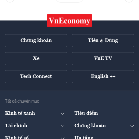
Chứng khoán
Tiêu & Dùng
Xe
VnE TV
Tech Connect
English ++
Tất cả chuyên mục
Kinh tế xanh
Tiêu điểm
Chuyển động xanh
Tài chính
Chứng khoán
Pháp lý
Ngân hàng
Doanh nghiệp niêm yết
Kinh tế số
Hạ tầng