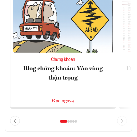
Chứng khoán
Blog chứng khoán: Vào vùng
Dự 
thận trọng
t
Đọc ngay