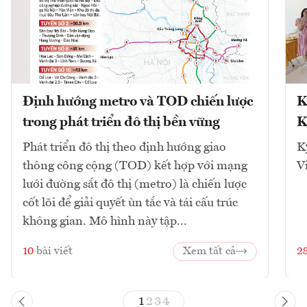
Định hướng metro và TOD chiến lược
K
trong phát triển đô thị bền vững
K
Phát triển đô thị theo định hướng giao
K
thông công cộng (TOD) kết hợp với mạng
V
lưới đường sắt đô thị (metro) là chiến lược
cốt lõi để giải quyết ùn tắc và tái cấu trúc
không gian. Mô hình này tập...
10
bài viết
Xem tất cả
2
1
2
3
4