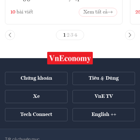
10
bài viết
Xem tất cả
2
1
2
3
4
Chứng khoán
Tiêu & Dùng
Xe
VnE TV
Tech Connect
English ++
Tất cả chuyên mục