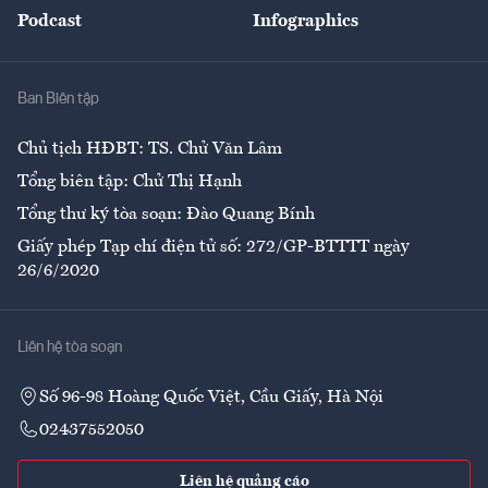
An sinh
Podcast
Infographics
Giải trí
Y tế
Nhà
Ban Biên tập
Ẩm thực
Chủ tịch HĐBT: TS. Chử Văn Lâm
Tổng biên tập: Chử Thị Hạnh
Tổng thư ký tòa soạn: Đào Quang Bính
Giấy phép Tạp chí điện tử số: 272/GP-BTTTT ngày
26/6/2020
Liên hệ tòa soạn
Số 96-98 Hoàng Quốc Việt, Cầu Giấy, Hà Nội
02437552050
Liên hệ quảng cáo