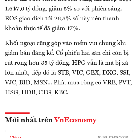
1.647,6 tỷ đồng, giảm 5% so với phiên sáng.
ROS giao dịch tới 26,3% số này nên thanh
khoản thực tế đã giảm 17%.
Khối ngoại cũng góp vào niềm vui chung khi
giảm bán đáng kể. Cổ phiếu hai sàn chỉ còn bị
rút ròng hơn 35 tỷ đồng. HPG vẫn là mã bị xả
lớn nhất, tiếp đó là STB, VIC, GEX, DXG, SSI,
VJC, BID, MSN... Phía mua ròng có VRE, PVT,
HSG, HDB, CTG, KBC.
Mới nhất trên
VnEconomy
Video