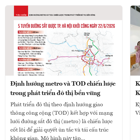
Định hướng metro và TOD chiến lược
K
trong phát triển đô thị bền vững
K
Phát triển đô thị theo định hướng giao
K
thông công cộng (TOD) kết hợp với mạng
V
lưới đường sắt đô thị (metro) là chiến lược
cốt lõi để giải quyết ùn tắc và tái cấu trúc
không gian. Mô hình này tập...