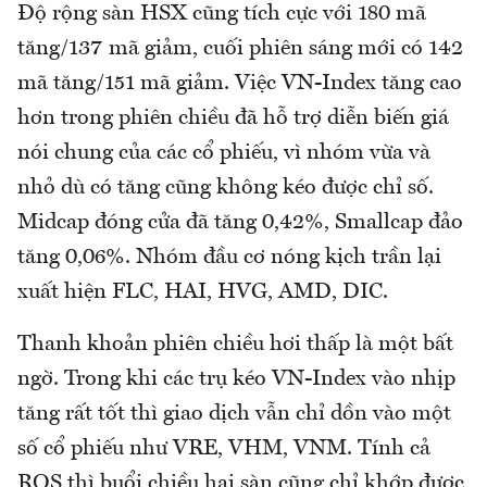
Độ rộng sàn HSX cũng tích cực với 180 mã
tăng/137 mã giảm, cuối phiên sáng mới có 142
mã tăng/151 mã giảm. Việc VN-Index tăng cao
hơn trong phiên chiều đã hỗ trợ diễn biến giá
nói chung của các cổ phiếu, vì nhóm vừa và
nhỏ dù có tăng cũng không kéo được chỉ số.
Midcap đóng cửa đã tăng 0,42%, Smallcap đảo
tăng 0,06%. Nhóm đầu cơ nóng kịch trần lại
xuất hiện FLC, HAI, HVG, AMD, DIC.
Thanh khoản phiên chiều hơi thấp là một bất
ngờ. Trong khi các trụ kéo VN-Index vào nhịp
tăng rất tốt thì giao dịch vẫn chỉ dồn vào một
số cổ phiếu như VRE, VHM, VNM. Tính cả
ROS thì buổi chiều hai sàn cũng chỉ khớp được