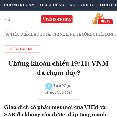
CHỨNG KHOÁN
TIÊU & DÙNG
XE
VNE TV
TECH CO
TIÊU ĐIỂM
ĐẦU TƯ
TÀI CHÍNH
KINH TẾ SỐ
KINH TẾ XANH
CHỨNG KHOÁN
Chứng khoán chiều 19/11: VNM
đã chạm đáy?
Lan Ngọc
L
16:19, 19/11/2019
Giao dịch có phần mệt mỏi của VHM và
SAB đã không cản được nhịp tăng mạnh