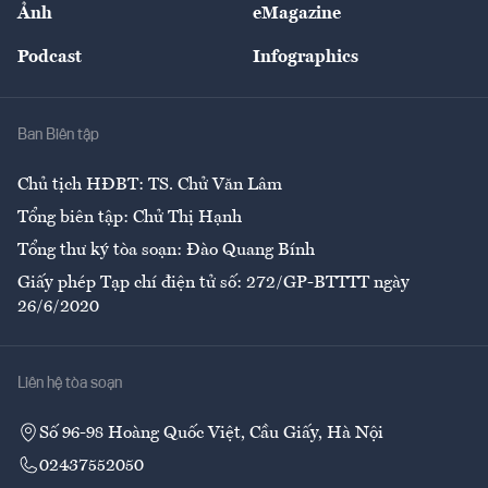
Ảnh
eMagazine
Đẹp +
An sinh
Podcast
Infographics
Giải trí
Y tế
Nhà
Ban Biên tập
Ẩm thực
Chủ tịch HĐBT: TS. Chử Văn Lâm
Tổng biên tập: Chử Thị Hạnh
Tổng thư ký tòa soạn: Đào Quang Bính
Giấy phép Tạp chí điện tử số: 272/GP-BTTTT ngày
26/6/2020
Liên hệ tòa soạn
Số 96-98 Hoàng Quốc Việt, Cầu Giấy, Hà Nội
02437552050