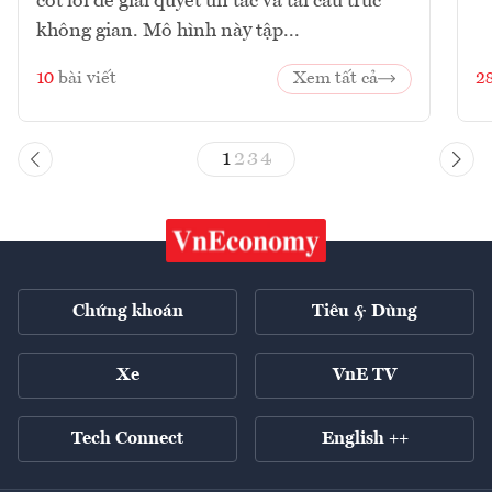
cốt lõi để giải quyết ùn tắc và tái cấu trúc
không gian. Mô hình này tập...
10
bài viết
Xem tất cả
2
1
2
3
4
Chứng khoán
Tiêu & Dùng
Xe
VnE TV
Tech Connect
English ++