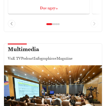
Đọc ngay
Multimedia
VnE TV
Podcast
Infographics
eMagazine