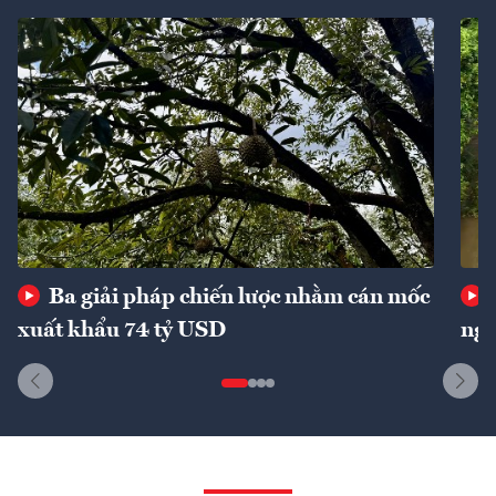
Ba giải pháp chiến lược nhằm cán mốc
xuất khẩu 74 tỷ USD
ngu