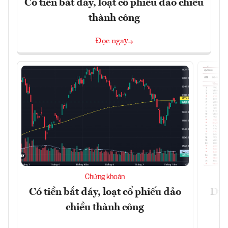
Có tiền bắt đáy, loạt cổ phiếu đảo chiều
thành công
Đọc ngay
Chứng khoán
Có tiền bắt đáy, loạt cổ phiếu đảo
Dự 
chiều thành công
t