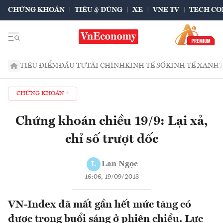
CHỨNG KHOÁN
TIÊU & DÙNG
XE
VNE TV
TECH CO
TIÊU ĐIỂM
ĐẦU TƯ
TÀI CHÍNH
KINH TẾ SỐ
KINH TẾ XANH
CHỨNG KHOÁN
Chứng khoán chiều 19/9: Lại xả,
chỉ số trượt dốc
Lan Ngọc
L
16:06, 19/09/2018
VN-Index đã mất gần hết mức tăng có
được trong buổi sáng ở phiên chiều. Lực