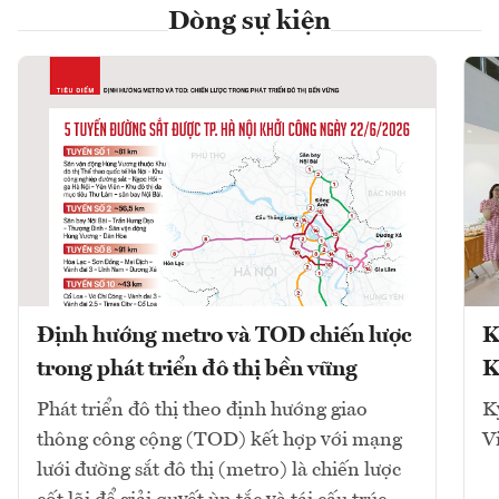
Dòng sự kiện
Định hướng metro và TOD chiến lược
K
trong phát triển đô thị bền vững
K
Phát triển đô thị theo định hướng giao
K
thông công cộng (TOD) kết hợp với mạng
V
lưới đường sắt đô thị (metro) là chiến lược