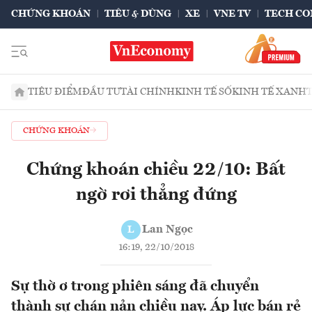
CHỨNG KHOÁN
TIÊU & DÙNG
XE
VNE TV
TECH CO
TIÊU ĐIỂM
ĐẦU TƯ
TÀI CHÍNH
KINH TẾ SỐ
KINH TẾ XANH
CHỨNG KHOÁN
Chứng khoán chiều 22/10: Bất
ngờ rơi thẳng đứng
Lan Ngọc
L
16:19, 22/10/2018
Sự thờ ơ trong phiên sáng đã chuyển
thành sự chán nản chiều nay. Áp lực bán rẻ