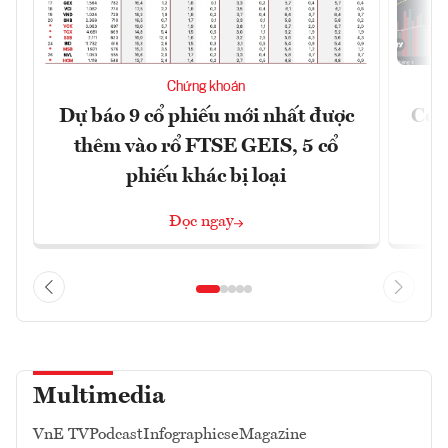
Chứng khoán
Dự báo 9 cổ phiếu mới nhất được
Có t
thêm vào rổ FTSE GEIS, 5 cổ
phiếu khác bị loại
Đọc ngay
Multimedia
VnE TV
Podcast
Infographics
eMagazine