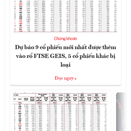
Chứng khoán
Dự báo 9 cổ phiếu mới nhất được thêm
vào rổ FTSE GEIS, 5 cổ phiếu khác bị
loại
Đọc ngay