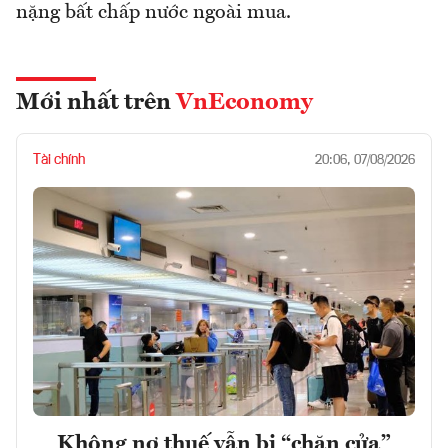
nặng bất chấp nước ngoài mua.
Mới nhất trên
VnEconomy
Tài chính
20:06, 07/08/2026
Không nợ thuế vẫn bị “chặn cửa”