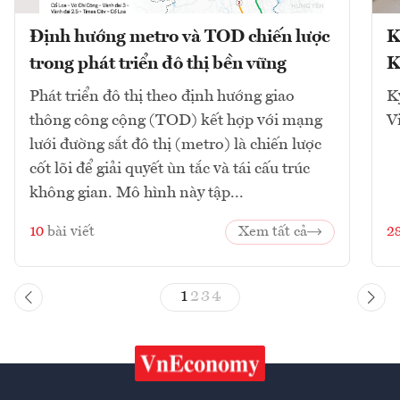
Định hướng metro và TOD chiến lược
K
trong phát triển đô thị bền vững
K
Phát triển đô thị theo định hướng giao
K
thông công cộng (TOD) kết hợp với mạng
V
lưới đường sắt đô thị (metro) là chiến lược
cốt lõi để giải quyết ùn tắc và tái cấu trúc
không gian. Mô hình này tập...
10
bài viết
Xem tất cả
2
1
2
3
4