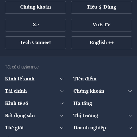
Chứng khoán
Tiêu & Dùng
Xe
VnE TV
Tech Connect
English ++
Tất cả chuyên mục
Kinh tế xanh
Tiêu điểm
Chuyển động xanh
Tài chính
Chứng khoán
Pháp lý
Ngân hàng
Doanh nghiệp niêm yết
Kinh tế số
Hạ tầng
Thương hiệu xanh
Thị trường vốn
Thị trường
Sản phẩm - Thị trường
Bất động sản
Thị trường
Diễn đàn
Thuế
Đầu tư
Tài sản số
Chính sách
Xuất nhập khẩu
Thế giới
Doanh nghiệp
Bảo hiểm
Quốc tế
Dịch vụ số
Thị trường
Khung pháp lý
Kinh tế
Chuyển động