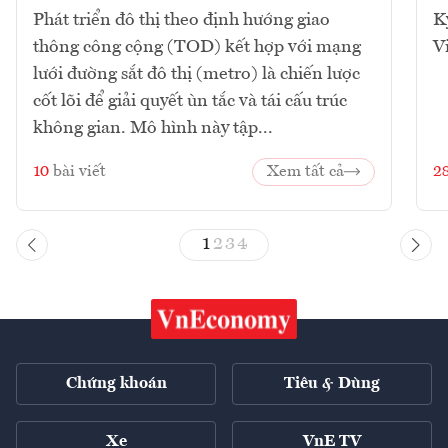
Phát triển đô thị theo định hướng giao
K
thông công cộng (TOD) kết hợp với mạng
V
lưới đường sắt đô thị (metro) là chiến lược
cốt lõi để giải quyết ùn tắc và tái cấu trúc
không gian. Mô hình này tập...
10
bài viết
Xem tất cả
2
1
2
3
4
Chứng khoán
Tiêu & Dùng
Xe
VnE TV