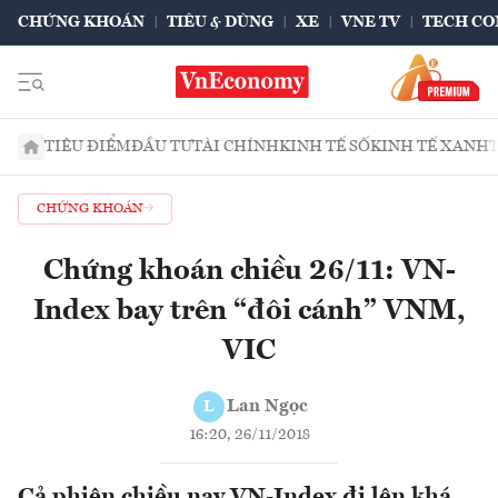
CHỨNG KHOÁN
TIÊU & DÙNG
XE
VNE TV
TECH CO
TIÊU ĐIỂM
ĐẦU TƯ
TÀI CHÍNH
KINH TẾ SỐ
KINH TẾ XANH
CHỨNG KHOÁN
Chứng khoán chiều 26/11: VN-
Index bay trên “đôi cánh” VNM,
VIC
Lan Ngọc
L
16:20, 26/11/2018
Cả phiên chiều nay VN-Index đi lên khá