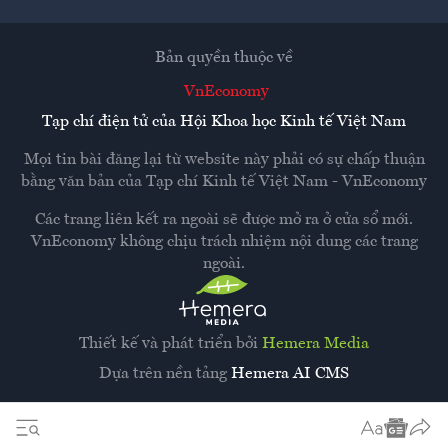
Bản quyền thuộc về
VnEconomy
Tạp chí điện tử của Hội Khoa học Kinh tế Việt Nam
Mọi tin bài đăng lại từ website này phải có sự chấp thuận
bằng văn bản của
Tạp chí Kinh tế Việt Nam - VnEconomy
Các trang liên kết ra ngoài sẽ được mở ra ở cửa sổ mới.
VnEconomy không chịu trách nhiệm nội dung các trang
ngoài.
Thiết kế và phát triển bởi
Hemera Media
Dựa trên nền tảng
Hemera AI CMS