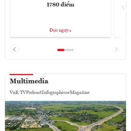
1780 điểm
VN
Đọc ngay
Multimedia
VnE TV
Podcast
Infographics
eMagazine