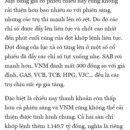
Mặt bằng giá cổ phiếu chiều nay cũng không
cải thiện hơn bao nhiêu so với phiên sáng,
nhưng các trụ thì mạnh lên rõ rệt. Do đó các
chỉ số được đẩy lên liên tục và chốt cao nhất
đến phút cuối cùng của đợt khớp lệnh liên tục.
Đợt đóng cửa lực xả có tăng lên ở một số cổ
phiếu đã đẩy các chỉ số tụt xuống nhẹ. SAB rơi
mạnh hơn, VNM đánh mất 300 đồng so với giá
đỉnh, GAS, VCB, TCB, HPG, VJC... đều là các
trụ chịu sức ép gia tăng.
Đặc biệt là chiều nay thanh khoản còn thấp
hơn cả phiên sáng và VNM cũng không thể cải
thiện được tình hình chung. Cả hai sàn chỉ
khớp lệnh thêm 1.149,7 tỷ đồng, nghĩa là riêng