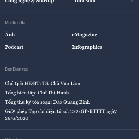
Công nghệ & Startup
Dân sinh
Tư vấn
Nông sản
Doanh nhân
Tư vấn Tiêu & Dùng
Infographics
Hạ tầng
Sức khỏe
Khung pháp lý
Doanh nghiệp
Địa phương
Thị trường
Bảo hiểm
Multimedia
Sự kiện
Nhân lực
Ảnh
eMagazine
Đẹp +
An sinh
Podcast
Infographics
Giải trí
Y tế
Nhà
Ban Biên tập
Ẩm thực
Chủ tịch HĐBT: TS. Chử Văn Lâm
Tổng biên tập: Chử Thị Hạnh
Tổng thư ký tòa soạn: Đào Quang Bính
Giấy phép Tạp chí điện tử số: 272/GP-BTTTT ngày
26/6/2020