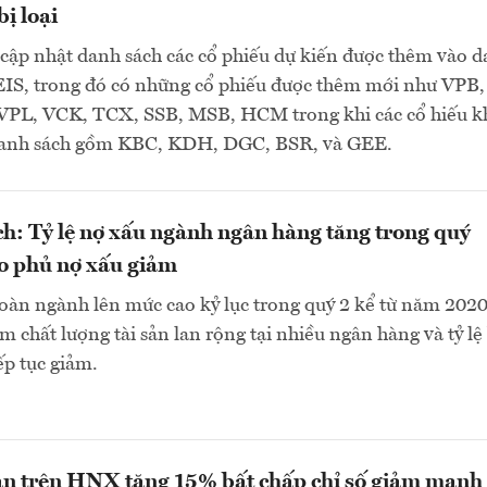
ị loại
cập nhật danh sách các cổ phiếu dự kiến được thêm vào 
S, trong đó có những cổ phiếu được thêm mới như VPB,
PL, VCK, TCX, SSB, MSB, HCM trong khi các cổ hiếu 
danh sách gồm KBC, KDH, DGC, BSR, và GEE.
h: Tỷ lệ nợ xấu ngành ngân hàng tăng trong quý
o phủ nợ xấu giảm
toàn ngành lên mức cao kỷ lục trong quý 2 kể từ năm 2020
m chất lượng tài sản lan rộng tại nhiều ngân hàng và tỷ lệ
ếp tục giảm.
n trên HNX tăng 15% bất chấp chỉ số giảm mạnh