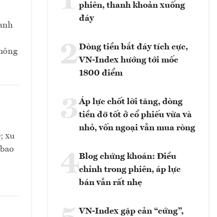
1
phiên, thanh khoản xuống
đáy
danh
2
Dòng tiền bắt đáy tích cực,
không
VN-Index hướng tới mốc
1800 điểm
3
Áp lực chốt lời tăng, dòng
tiền đỡ tốt ở cổ phiếu vừa và
nhỏ, vốn ngoại vẫn mua ròng
; xu
 bao
4
Blog chứng khoán: Điều
chỉnh trong phiên, áp lực
bán vẫn rất nhẹ
VN-Index gặp cản “cứng”,