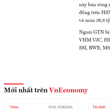
này bán ròng r
đồng trên HSX
và mua 38,8 tỷ
Ngoài GTN bị 
VHM VJC, HPG
SSI, BWE, MS
Mới nhất trên
VnEconomy
Video
Tài chính
10:59, 07/08/2026