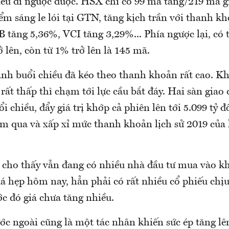
phiếu đi ngược được. HSX chỉ có 99 mã tăng/219 mã 
iểm sáng le lói tại GTN, tăng kịch trần với thanh 
 tăng 5,36%, VCI tăng 3,29%... Phía ngược lại, có 
 lên, còn từ 1% trở lên là 145 mã.
nh buổi chiều đã kéo theo thanh khoản rất cao. Kh
rất thấp thì chạm tới lực cầu bắt đáy. Hai sàn giao 
i chiều, đẩy giá trị khớp cả phiên lên tới 5.099 tỷ 
ôm qua và xấp xỉ mức thanh khoản lịch sử 2019 của
cho thấy vẫn đang có nhiều nhà đầu tư mua vào khi
á hẹp hôm nay, hẳn phải có rất nhiều cổ phiếu chịu
c đó giá chưa tăng nhiều.
ớc ngoài cũng là một tác nhân khiến sức ép tăng lê