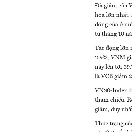
Đà giảm của V
hóa lớn nhất. 
đóng cửa ở mứ
từ tháng 10 n
Tác động lớn n
2,9%, VNM gi
này lên tới 39
là VCB giảm 
VN30-Index đ
tham chiếu. R
giảm, duy nhấ
Thực trạng củ