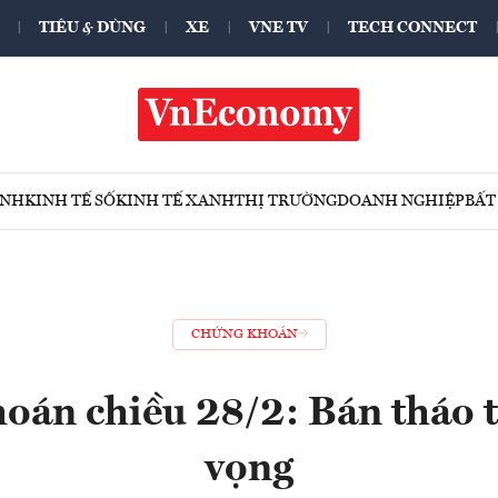
TIÊU & DÙNG
XE
VNE TV
TECH CONNECT
ÍNH
KINH TẾ SỐ
KINH TẾ XANH
THỊ TRƯỜNG
DOANH NGHIỆP
BẤT
CHỨNG KHOÁN
oán chiều 28/2: Bán tháo t
vọng