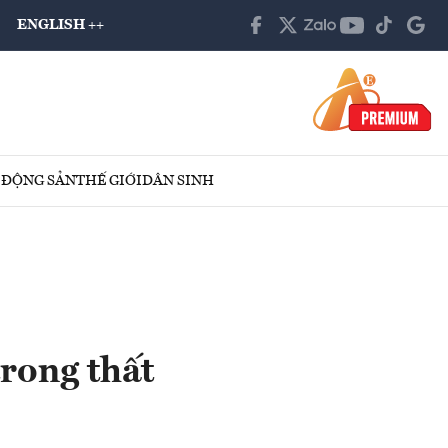
ENGLISH ++
 ĐỘNG SẢN
THẾ GIỚI
DÂN SINH
rong thất