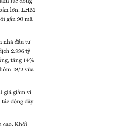
giảm lúc đóng
khoản lớn. LHM
tới gần 90 mã
i nhà đầu tư
dịch 2.996 tỷ
đồng, tăng 14%
 hôm 19/2 vừa
 giá giảm vì
 tác động dây
n cao. Khối