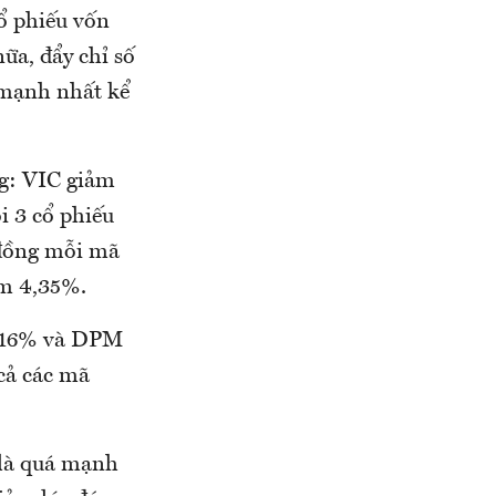
ổ phiếu vốn
ữa, đẩy chỉ số
 mạnh nhất kể
ng: VIC giảm
 3 cổ phiếu
ỷ đồng mỗi mã
m 4,35%.
2,16% và DPM
cả các mã
 là quá mạnh