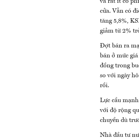
và rất ít cổ 
cửa. Vẫn có đ
tăng 5,8%, KSB
giảm từ 2% trở
Đợt bán ra mạ
bán ở mức giá 
đồng trong buổ
so với ngày h
rồi.
Lực cầu mạnh 
với độ rộng qu
chuyền dù trướ
Nhà đầu tư nư