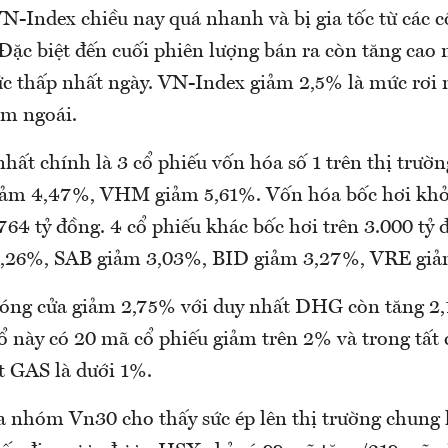
N-Index chiều nay quá nhanh và bị gia tốc từ các c
Đặc biệt đến cuối phiên lượng bán ra còn tăng cao n
c thấp nhất ngày. VN-Index giảm 2,5% là mức rơi
ăm ngoái.
hất chính là 3 cổ phiếu vốn hóa số 1 trên thị trườ
ảm 4,47%, VHM giảm 5,61%. Vốn hóa bốc hơi khỏi
.764 tỷ đồng. 4 cổ phiếu khác bốc hơi trên 3.000 t
2,26%, SAB giảm 3,03%, BID giảm 3,27%, VRE giả
óng cửa giảm 2,75% với duy nhất DHG còn tăng 
ổ này có 20 mã cổ phiếu giảm trên 2% và trong tất 
t GAS là dưới 1%.
a nhóm Vn30 cho thấy sức ép lên thị trường chung