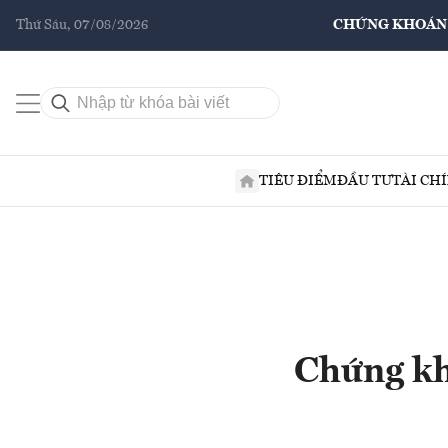
Thứ Sáu, 07/08/2026
CHỨNG KHOÁN
TIÊU ĐIỂM
ĐẦU TƯ
TÀI CH
Chứng kh