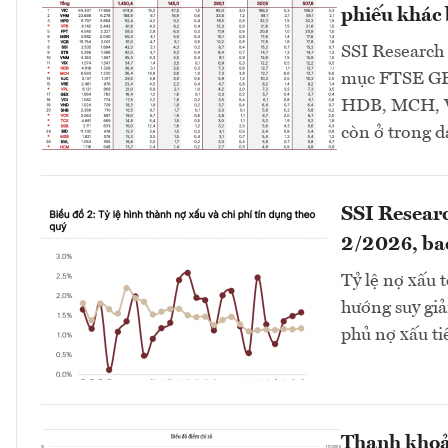
phiếu khác b
SSI Research 
mục FTSE GEI
HDB, MCH, V
còn ở trong 
SSI Researc
2/2026, ba
Tỷ lệ nợ xấu 
hướng suy giả
phủ nợ xấu ti
Thanh khoả