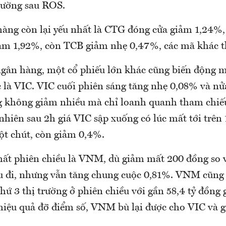
trường sau ROS.
àng còn lại yếu nhất là CTG đóng cửa giảm 1,24
ảm 1,92%, còn TCB giảm nhẹ 0,47%, các mã khác t
ân hàng, một cổ phiếu lớn khác cũng biến động 
c là VIC. VIC cuối phiên sáng tăng nhẹ 0,08% và nử
g không giảm nhiều mà chỉ loanh quanh tham chiếu
 nhiên sau 2h giá VIC sập xuống có lúc mất tới trê
ột chút, còn giảm 0,4%.
nhất phiên chiều là VNM, dù giảm mất 200 đồng so v
yếu đi, nhưng vẫn tăng chung cuộc 0,81%. VNM cũng 
ứ 3 thị trường ở phiên chiều với gần 58,4 tỷ đồng g
 hiệu quả đỡ điểm số, VNM bù lại được cho VIC và 