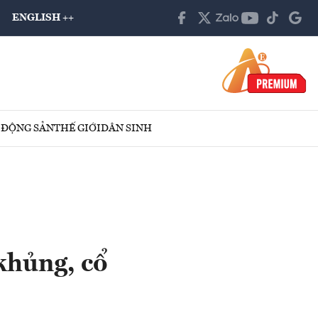
ENGLISH ++
 ĐỘNG SẢN
THẾ GIỚI
DÂN SINH
khủng, cổ