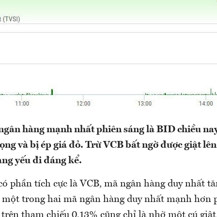
ngân hàng mạnh nhất phiên sáng là BID chiều nay
ọng và bị ép giá đỏ. Trừ VCB bất ngờ được giật lên
ng yếu đi đáng kể.
có phần tích cực là VCB, mã ngân hàng duy nhất tă
à một trong hai mã ngân hàng duy nhất mạnh hơn p
trên tham chiếu 0,13% cũng chỉ là nhờ một cú giật