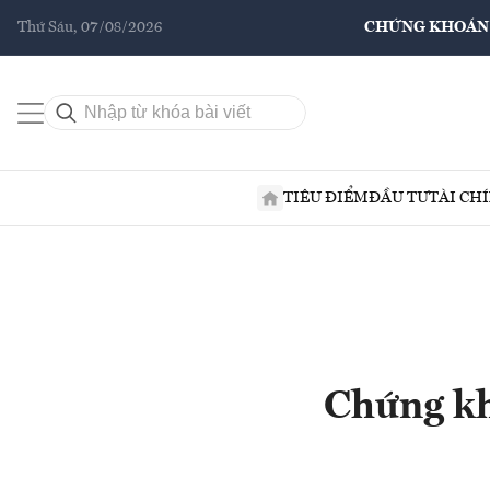
Thứ Sáu, 07/08/2026
CHỨNG KHOÁN
TIÊU ĐIỂM
ĐẦU TƯ
TÀI CH
Chứng kh