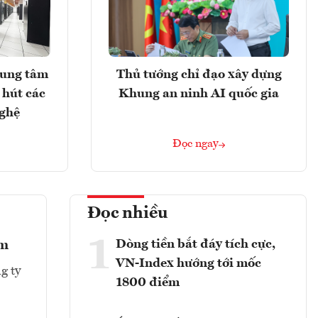
rung tâm
Thủ tướng chỉ đạo xây dựng
 hút các
Khung an ninh AI quốc gia
nghệ
Đọc ngay
Đọc nhiều
1
Dòng tiền bắt đáy tích cực,
ểm
VN-Index hướng tới mốc
g ty
1800 điểm