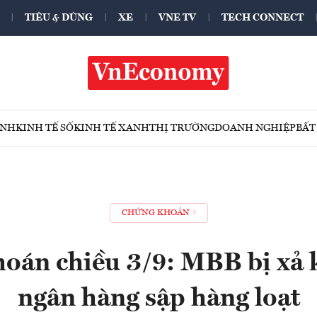
TIÊU & DÙNG
XE
VNE TV
TECH CONNECT
ÍNH
KINH TẾ SỐ
KINH TẾ XANH
THỊ TRƯỜNG
DOANH NGHIỆP
BẤT
CHỨNG KHOÁN
oán chiều 3/9: MBB bị xả 
ngân hàng sập hàng loạt