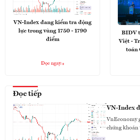
VN-Index đang kiểm tra động
lực trong vùng 1750 - 1790
BIDV t
điểm
Việt - T
toán 
Đọc ngay
Đọc tiếp
VN-Index đa
VnEconomy giớ
chứng khoán v