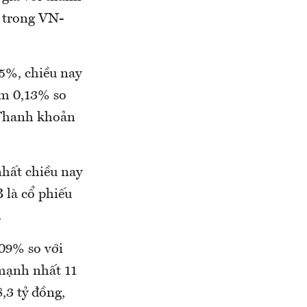
3 trong VN-
5%, chiều nay
ảm 0,13% so
. Thanh khoản
hất chiều nay
 là cổ phiếu
.
,09% so với
 mạnh nhất 11
,3 tỷ đồng,