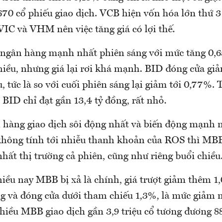
670 cổ phiếu giao dịch. VCB hiện vốn hóa lớn thứ 
VIC và VHM nên việc tăng giá có lợi thế.
 ngân hàng mạnh nhất phiên sáng với mức tăng 0,6
hiều, nhưng giá lại rơi khá mạnh. BID đóng cửa gi
, tức là so với cuối phiên sáng lại giảm tới 0,77%
 BID chỉ đạt gần 13,4 tỷ đồng, rất nhỏ.
 hàng giao dịch sôi động nhất và biến động mạnh n
hông tính tới nhiễu thanh khoản của ROS thì MBB
nhất thị trường cả phiên, cũng như riêng buổi chiều
hiều nay MBB bị xả là chính, giá trượt giảm thêm 1
ng và đóng cửa dưới tham chiếu 1,3%, là mức giảm
hiều MBB giao dịch gần 3,9 triệu cổ tương đương 88