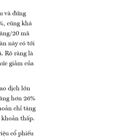
u và đứng
%, cũng khá
 tăng/20 mã
n này có tới
. Rõ ràng là
mức giảm của
ao dịch lớn
 tăng hơn 26%
hoản chỉ tăng
 khoản thấp.
iệu cổ phiếu