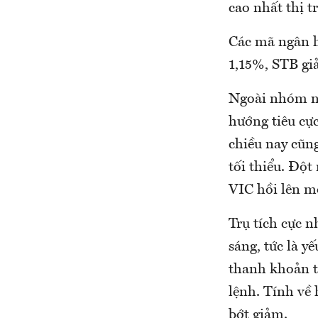
cao nhất thị 
Các mã ngân h
1,15%, STB gi
Ngoài nhóm ng
hướng tiêu cự
chiều nay cũn
tối thiểu. Đột
VIC hồi lên m
Trụ tích cực 
sáng, tức là 
thanh khoản th
lệnh. Tính về
bớt giảm.