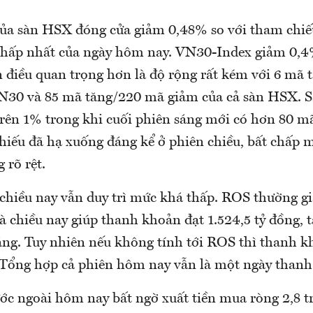
của sàn HSX đóng cửa giảm 0,48% so với tham chiế
thấp nhất của ngày hôm nay. VN30-Index giảm 0,4
n điều quan trọng hơn là độ rộng rất kém với 6 mã
N30 và 85 mã tăng/220 mã giảm của cả sàn HSX. Sà
rên 1% trong khi cuối phiên sáng mới có hơn 80 mã
hiếu đã hạ xuống đáng kể ở phiên chiều, bất chấp 
 rõ rệt.
hiều nay vẫn duy trì mức khá thấp. ROS thường gi
và chiều nay giúp thanh khoản đạt 1.524,5 tỷ đồng,
sáng. Tuy nhiên nếu không tính tới ROS thì thanh k
 Tổng hợp cả phiên hôm nay vẫn là một ngày thanh
ớc ngoài hôm nay bất ngờ xuất tiền mua ròng 2,8 tr