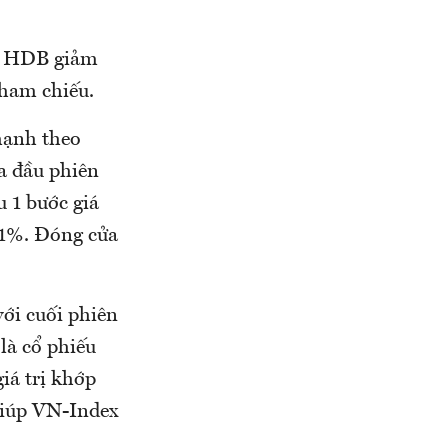
%, HDB giảm
ham chiếu.
mạnh theo
a đầu phiên
 1 bước giá
n 1%. Đóng cửa
ới cuối phiên
là cổ phiếu
iá trị khớp
giúp VN-Index