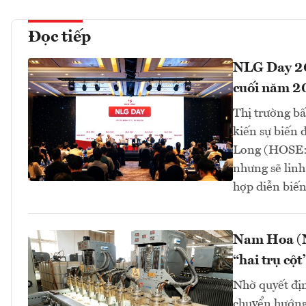
Đọc tiếp
NLG Day 202
cuối năm 2
Thị trường b
kiến sự biến
Long (HOSE: 
nhưng sẽ linh
hợp diễn biến 
Nam Hoa (N
“hai trụ cột
Nhờ quyết địn
chuyển hướng