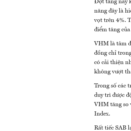
Đợt tăng này 
năng đây là h
vọt trên 4%. 
điểm tăng của
VHM là tâm đi
đồng chỉ tron
có cải thiện 
không vượt t
Trong số các 
duy trì được 
VHM tăng so v
Index.
Rất tiếc SAB 