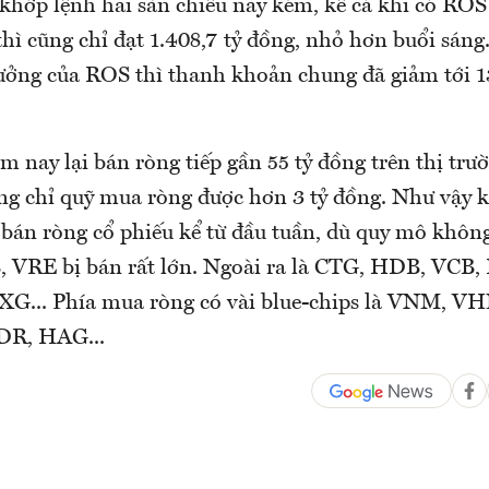
hớp lệnh hai sàn chiều nay kém, kể cả khi có ROS 
thì cũng chỉ đạt 1.408,7 tỷ đồng, nhỏ hơn buổi sáng
hưởng của ROS thì thanh khoản chung đã giảm tới 1
 nay lại bán ròng tiếp gần 55 tỷ đồng trên thị trư
ng chỉ quỹ mua ròng được hơn 3 tỷ đồng. Như vậy k
hế bán ròng cổ phiếu kể từ đầu tuần, dù quy mô khô
 VRE bị bán rất lớn. Ngoài ra là CTG, HDB, VCB
... Phía mua ròng có vài blue-chips là VNM, VHM
DR, HAG...