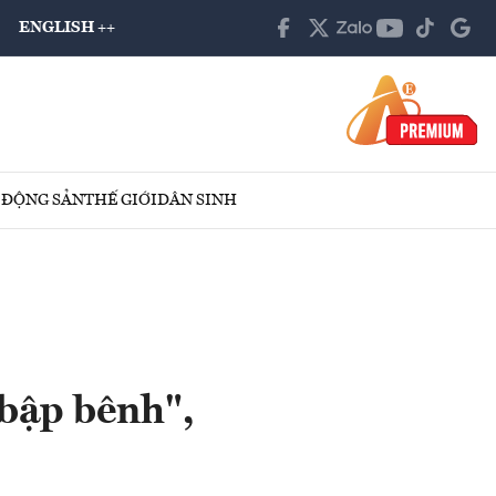
ENGLISH ++
 ĐỘNG SẢN
THẾ GIỚI
DÂN SINH
bập bênh",