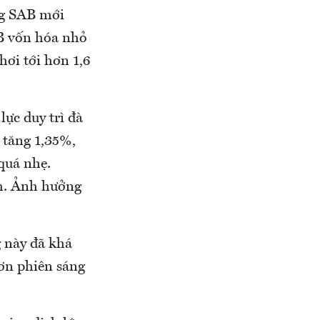
ng SAB mới
AB vốn hóa nhỏ
ơi tới hơn 1,6
ực duy trì đà
 tăng 1,35%,
quá nhẹ.
m. Ảnh hưởng
 này đã khá
ơn phiên sáng