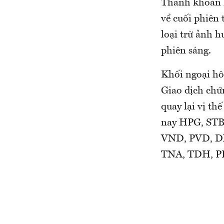
Thanh khoản k
về cuối phiên 
loại trừ ảnh 
phiên sáng.
Khối ngoại hôm
Giao dịch chứ
quay lại vị t
nay HPG, STB,
VND, PVD, DXG
TNA, TDH, P