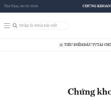
Thứ Năm, 06/08/2026
CHỨNG KHOÁN
TIÊU ĐIỂM
ĐẦU TƯ
TÀI CH
Chứng kho