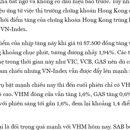
khá bất ngờ và không có dấu hiệu báo trước. Tuy nh
iệu ứng từ việc thị trường chứng khoán Hong Kong 
Thời điểm tăng của chứng khoán Hong Kong trùng 
 VN-Index.
ểm của nhịp tăng này khi giá từ 87.500 đồng tăng 
g khoảng chục phút, tương đương nhảy 1,94%. Các 
nhẹ trong thời gian này như VIC, VCB, GAS nên dù 
ham chiếu nhưng VN-Index vẫn được đẩy lên mạnh 
trụ bật mạnh chiều nay thì đến cuối phiên chỉ có 
độ cao. VHM đóng cửa vẫn tăng 1,6%, GAS tăng 0,6
ới phiên sáng tới gần 1,6%, đem lại khoảng 1,4 đ
lại là đối trọng quá mạnh với VHM hôm nay. SAB bu