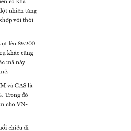
iên có khả
đột nhiên tăng
khớp với thời
vọt lên 89.200
trụ khác cũng
các mã này
mẽ.
VHM và GAS là
%. Trong đó
iểm cho VN-
ổi chiều đi