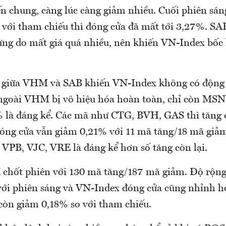
ến chung, càng lúc càng giảm nhiều. Cuối phiên sá
 với tham chiếu thì đóng cửa đã mất tới 3,27%. S
 do mất giá quá nhiều, nên khiến VN-Index bốc h
 giữa VHM và SAB khiến VN-Index không có động l
 ngoài VHM bị vô hiệu hóa hoàn toàn, chỉ còn MSN
 là đáng kể. Các mã như CTG, BVH, GAS thì tăng 
ng cửa vẫn giảm 0,21% với 11 mã tăng/18 mã giả
 VPB, VJC, VRE là đáng kể hơn số tăng còn lại.
chốt phiên với 130 mã tăng/187 mã giảm. Độ rộng
với phiên sáng và VN-Index đóng cửa cũng nhỉnh h
 còn giảm 0,18% so với tham chiếu.