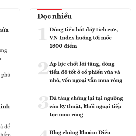
Đọc nhiều
1
Dòng tiền bắt đáy tích cực,
 nửa
VN-Index hướng tới mốc
1800 điểm
ứng
m
2
Áp lực chốt lời tăng, dòng
tiền đỡ tốt ở cổ phiếu vừa và
n phù
nhỏ, vốn ngoại vẫn mua ròng
3
Đà tăng chững lại tại ngưỡng
hình
cản kỹ thuật, khối ngoại tiếp
tục mua ròng
uả để
Blog chứng khoán: Điều
 phẩm