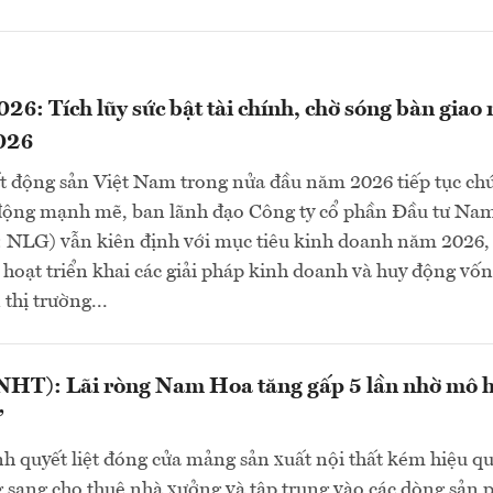
6: Tích lũy sức bật tài chính, chờ sóng bàn giao
026
ất động sản Việt Nam trong nửa đầu năm 2026 tiếp tục ch
 động mạnh mẽ, ban lãnh đạo Công ty cổ phần Đầu tư Na
NLG) vẫn kiên định với mục tiêu kinh doanh năm 2026,
 hoạt triển khai các giải pháp kinh doanh và huy động vố
thị trường...
HT): Lãi ròng Nam Hoa tăng gấp 5 lần nhờ mô 
”
h quyết liệt đóng cửa mảng sản xuất nội thất kém hiệu q
 sang cho thuê nhà xưởng và tập trung vào các dòng sản