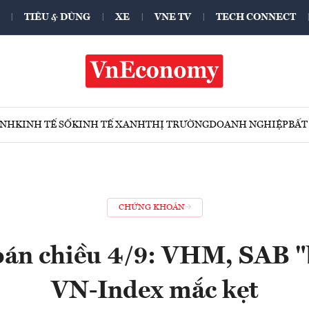
TIÊU & DÙNG
XE
VNE TV
TECH CONNECT
ÍNH
KINH TẾ SỐ
KINH TẾ XANH
THỊ TRƯỜNG
DOANH NGHIỆP
BẤT
CHỨNG KHOÁN
án chiều 4/9: VHM, SAB "
VN-Index mắc kẹt