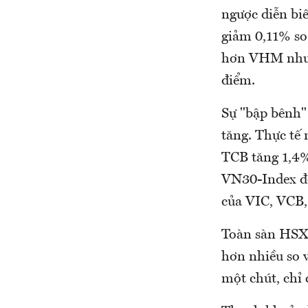
ngược diễn bi
giảm 0,11% so
hơn VHM nhưng
điểm.
Sự "bập bênh"
tăng. Thực tế
TCB tăng 1,4%
VN30-Index đó
của VIC, VCB,
Toàn sàn HSX 
hơn nhiều so 
một chút, chỉ