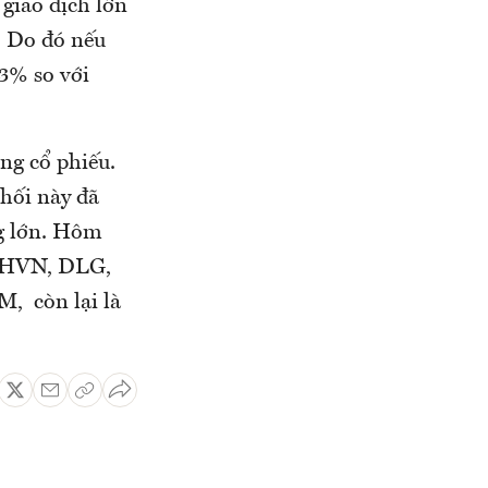
giao dịch lớn
. Do đó nếu
3% so với
ờng cổ phiếu.
hối này đã
ng lớn. Hôm
, HVN, DLG,
, còn lại là