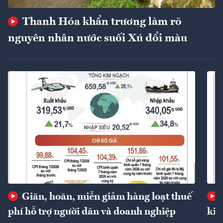
Thanh Hóa khẩn trương làm rõ
nguyên nhân nước suối Xú đổi màu
Giãn, hoãn, miễn giảm hàng loạt thuế
phí hỗ trợ người dân và doanh nghiệp
kin