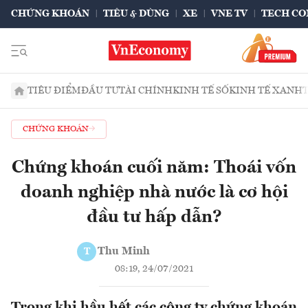
CHỨNG KHOÁN
TIÊU & DÙNG
XE
VNE TV
TECH CO
TIÊU ĐIỂM
ĐẦU TƯ
TÀI CHÍNH
KINH TẾ SỐ
KINH TẾ XANH
CHỨNG KHOÁN
Chứng khoán cuối năm: Thoái vốn
doanh nghiệp nhà nước là cơ hội
đầu tư hấp dẫn?
Thu Minh
T
08:19, 24/07/2021
Trong khi hầu hết các công ty chứng khoán