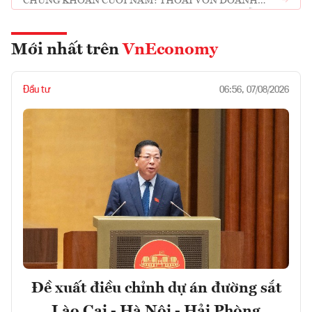
CHỨNG KHOÁN CUỐI NĂM: THOÁI VỐN DOANH
NGHIỆP NHÀ NƯỚC LÀ CƠ HỘI ĐẦU TƯ HẤP DẪN?
Mới nhất trên
VnEconomy
Đầu tư
06:56, 07/08/2026
Đề xuất điều chỉnh dự án đường sắt
Lào Cai - Hà Nội - Hải Phòng