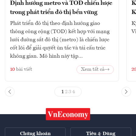
Định hướng metro và TOD chiến lược
K
trong phát triển đô thị bền vững
K
Phát triển đô thị theo định hướng giao
K
thông công cộng (TOD) kết hợp với mạng
V
lưới đường sắt đô thị (metro) là chiến lược
cốt lõi để giải quyết ùn tắc và tái cấu trúc
không gian. Mô hình này tập...
10
bài viết
Xem tất cả
2
1
2
3
4
Chứng khoán
Tiêu & Dùng