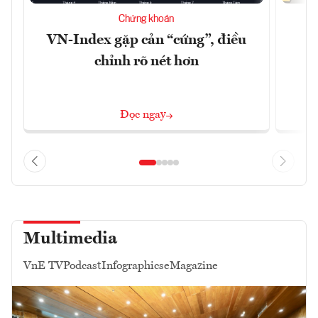
Chứng khoán
VN-Index gặp cản “cứng”, điều
B
chỉnh rõ nét hơn
Đọc ngay
Multimedia
VnE TV
Podcast
Infographics
eMagazine