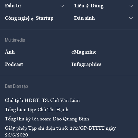
Chuyển động 24h
Đối thoại
The Guide
Video
Đầu tư
Tiêu & Dùng
Quản trị số
Cafe BĐS
Thị trường
Kinh doanh
Kết nối
Tạp chí kinh tế Việt Nam
eMagazine
Nhà đầu tư
Du lịch
Công nghệ & Startup
Dân sinh
Tư vấn
Nông sản
Doanh nhân
Tư vấn Tiêu & Dùng
Infographics
Hạ tầng
Sức khỏe
Khung pháp lý
Doanh nghiệp
Địa phương
Thị trường
Bảo hiểm
Multimedia
Sự kiện
Nhân lực
Ảnh
eMagazine
Đẹp +
An sinh
Podcast
Infographics
Giải trí
Y tế
Nhà
Ban Biên tập
Ẩm thực
Chủ tịch HĐBT: TS. Chử Văn Lâm
Tổng biên tập: Chử Thị Hạnh
Tổng thư ký tòa soạn: Đào Quang Bính
Giấy phép Tạp chí điện tử số: 272/GP-BTTTT ngày
26/6/2020