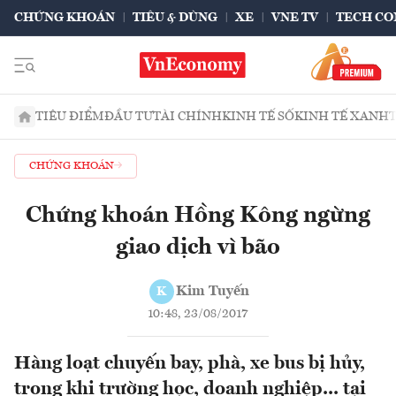
CHỨNG KHOÁN
TIÊU & DÙNG
XE
VNE TV
TECH CO
TIÊU ĐIỂM
ĐẦU TƯ
TÀI CHÍNH
KINH TẾ SỐ
KINH TẾ XANH
CHỨNG KHOÁN
Chứng khoán Hồng Kông ngừng
giao dịch vì bão
Kim Tuyến
K
10:48, 23/08/2017
Hàng loạt chuyến bay, phà, xe bus bị hủy,
trong khi trường học, doanh nghiệp... tại