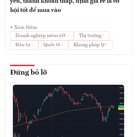
yếu, thanh khoản thấp, định giá rẻ là cơ
hội tốt để mua vào
Xem thêm
Doanh nghiệp niêm yết
Thị trường
Đầu tư
Quốc tế
Khung pháp lý
Đừng bỏ lỡ