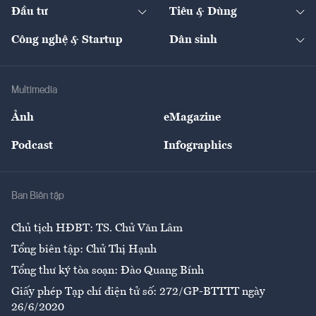
The Guide
Video
Đầu tư
Tiêu & Dùng
Quản trị số
Cafe BĐS
Thị trường
Kinh doanh
Kết nối
Tạp chí kinh tế Việt Nam
eMagazine
Nhà đầu tư
Du lịch
Công nghệ & Startup
Dân sinh
Tư vấn
Nông sản
Doanh nhân
Tư vấn Tiêu & Dùng
Infographics
Hạ tầng
Sức khỏe
Khung pháp lý
Doanh nghiệp
Địa phương
Thị trường
Bảo hiểm
Multimedia
Sự kiện
Nhân lực
Ảnh
eMagazine
Đẹp +
An sinh
Podcast
Infographics
Giải trí
Y tế
Nhà
Ban Biên tập
Ẩm thực
Chủ tịch HĐBT: TS. Chử Văn Lâm
Tổng biên tập: Chử Thị Hạnh
Tổng thư ký tòa soạn: Đào Quang Bính
Giấy phép Tạp chí điện tử số: 272/GP-BTTTT ngày
26/6/2020