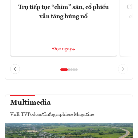
Trụ tiếp tục “chìm” sâu, cổ phiếu
Chứ
vẫn tăng bùng nổ
chá
Đọc ngay
Multimedia
VnE TV
Podcast
Infographics
eMagazine