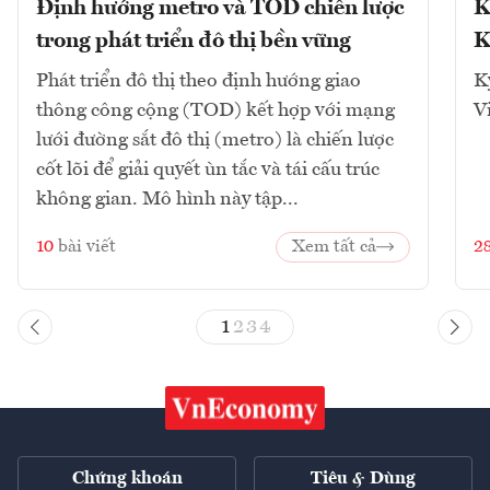
Định hướng metro và TOD chiến lược
K
trong phát triển đô thị bền vững
K
Phát triển đô thị theo định hướng giao
K
thông công cộng (TOD) kết hợp với mạng
V
lưới đường sắt đô thị (metro) là chiến lược
cốt lõi để giải quyết ùn tắc và tái cấu trúc
không gian. Mô hình này tập...
10
bài viết
Xem tất cả
2
1
2
3
4
Chứng khoán
Tiêu & Dùng