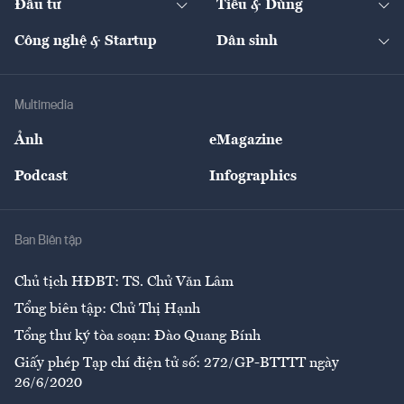
Đầu tư
Tiêu & Dùng
Quản trị số
Cafe BĐS
Thị trường
Kinh doanh
Kết nối
Tạp chí kinh tế Việt Nam
eMagazine
Nhà đầu tư
Du lịch
Công nghệ & Startup
Dân sinh
Tư vấn
Nông sản
Doanh nhân
Tư vấn Tiêu & Dùng
Infographics
Hạ tầng
Sức khỏe
Khung pháp lý
Doanh nghiệp
Địa phương
Thị trường
Bảo hiểm
Multimedia
Sự kiện
Nhân lực
Ảnh
eMagazine
Đẹp +
An sinh
Podcast
Infographics
Giải trí
Y tế
Nhà
Ban Biên tập
Ẩm thực
Chủ tịch HĐBT: TS. Chử Văn Lâm
Tổng biên tập: Chử Thị Hạnh
Tổng thư ký tòa soạn: Đào Quang Bính
Giấy phép Tạp chí điện tử số: 272/GP-BTTTT ngày
26/6/2020