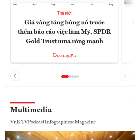
Thế giới
Giá vàng tăng bùng nổ trước
Tr
thềm báo cáo việc làm Mỹ, SPDR
th
Gold Trust mua ròng mạnh
Đọc ngay
Multimedia
VnE TV
Podcast
Infographics
eMagazine