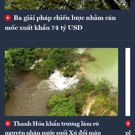
Ba giải pháp chiến lược nhằm cán
mốc xuất khẩu 74 tỷ USD
Thanh Hóa khẩn trương làm rõ
nguyên nhân nước suối Xú đổi màu
phí