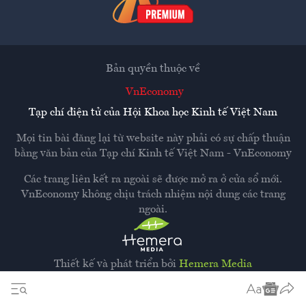
Bản quyền thuộc về
VnEconomy
Tạp chí điện tử của Hội Khoa học Kinh tế Việt Nam
Mọi tin bài đăng lại từ website này phải có sự chấp thuận
bằng văn bản của
Tạp chí Kinh tế Việt Nam - VnEconomy
Các trang liên kết ra ngoài sẽ được mở ra ở cửa sổ mới.
VnEconomy không chịu trách nhiệm nội dung các trang
ngoài.
Thiết kế và phát triển bởi
Hemera Media
Dựa trên nền tảng
Hemera AI CMS