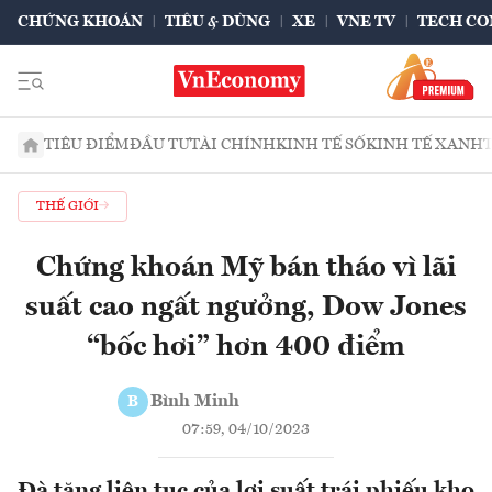
CHỨNG KHOÁN
TIÊU & DÙNG
XE
VNE TV
TECH CO
TIÊU ĐIỂM
ĐẦU TƯ
TÀI CHÍNH
KINH TẾ SỐ
KINH TẾ XANH
THẾ GIỚI
Chứng khoán Mỹ bán tháo vì lãi
suất cao ngất ngưởng, Dow Jones
“bốc hơi” hơn 400 điểm
Bình Minh
B
07:59, 04/10/2023
Đà tăng liên tục của lợi suất trái phiếu kho