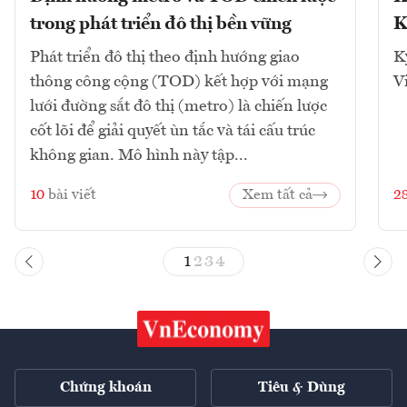
trong phát triển đô thị bền vững
K
Phát triển đô thị theo định hướng giao
K
thông công cộng (TOD) kết hợp với mạng
V
lưới đường sắt đô thị (metro) là chiến lược
cốt lõi để giải quyết ùn tắc và tái cấu trúc
không gian. Mô hình này tập...
10
bài viết
Xem tất cả
2
1
2
3
4
Chứng khoán
Tiêu & Dùng