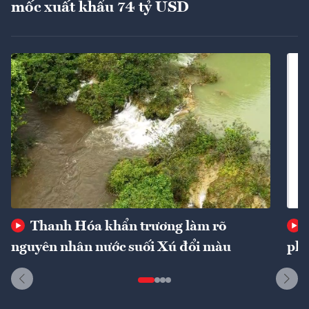
mốc xuất khẩu 74 tỷ USD
Thanh Hóa khẩn trương làm rõ
nguyên nhân nước suối Xú đổi màu
phí