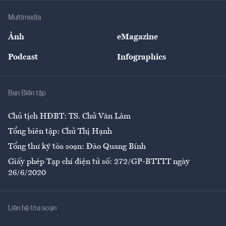
Doanh nghiệp
Địa phương
Thị trường
Bảo hiểm
Multimedia
Sự kiện
Nhân lực
Ảnh
eMagazine
Đẹp +
An sinh
Podcast
Infographics
Giải trí
Y tế
Nhà
Ban Biên tập
Ẩm thực
Chủ tịch HĐBT: TS. Chử Văn Lâm
Tổng biên tập: Chử Thị Hạnh
Tổng thư ký tòa soạn: Đào Quang Bính
Giấy phép Tạp chí điện tử số: 272/GP-BTTTT ngày
26/6/2020
Liên hệ tòa soạn