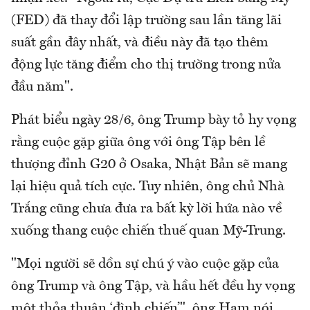
(FED) đã thay đổi lập trường sau lần tăng lãi
suất gần đây nhất, và điều này đã tạo thêm
động lực tăng điểm cho thị trường trong nửa
đầu năm".
Phát biểu ngày 28/6, ông Trump bày tỏ hy vọng
rằng cuộc gặp giữa ông với ông Tập bên lề
thượng đỉnh G20 ở Osaka, Nhật Bản sẽ mang
lại hiệu quả tích cực. Tuy nhiên, ông chủ Nhà
Trắng cũng chưa đưa ra bất kỳ lời hứa nào về
xuống thang cuộc chiến thuế quan Mỹ-Trung.
"Mọi người sẽ dồn sự chú ý vào cuộc gặp của
ông Trump và ông Tập, và hầu hết đều hy vọng
một thỏa thuận ‘đình chiến’", ông Ham nói