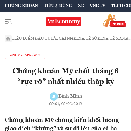
CHỨNG KHOÁN
TIÊU & DÙNG
XE
VNE TV
TECH CO
TIÊU ĐIỂM
ĐẦU TƯ
TÀI CHÍNH
KINH TẾ SỐ
KINH TẾ XANH
CHỨNG KHOÁN
Chứng khoán Mỹ chốt tháng 6
“rực rỡ” nhất nhiều thập kỷ
Bình Minh
B
09:01, 29/06/2019
Chứng khoán Mỹ chứng kiến khối lượng
giao dịch “khủng” và sự đi lên của cả ba