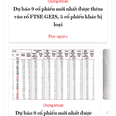
Chứng khoán
Dự báo 9 cổ phiếu mới nhất được thêm
vào rổ FTSE GEIS, 5 cổ phiếu khác bị
loại
Đọc ngay
Chứng khoán
Dự báo 9 cổ phiếu mới nhất được
Có t