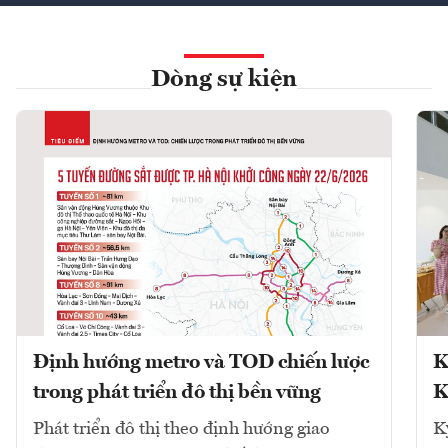
Dòng sự kiện
Định hướng metro và TOD chiến lược
K
trong phát triển đô thị bền vững
K
Phát triển đô thị theo định hướng giao
K