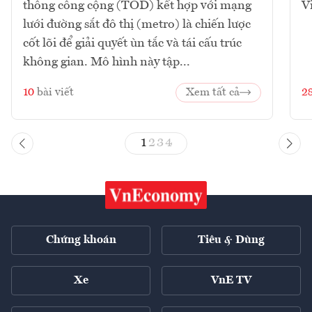
thông công cộng (TOD) kết hợp với mạng
V
lưới đường sắt đô thị (metro) là chiến lược
cốt lõi để giải quyết ùn tắc và tái cấu trúc
không gian. Mô hình này tập...
10
bài viết
Xem tất cả
2
1
2
3
4
Chứng khoán
Tiêu & Dùng
Xe
VnE TV