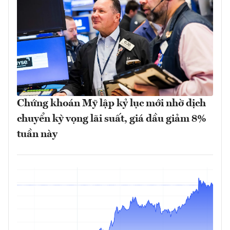
Chứng khoán Mỹ lập kỷ lục mới nhờ dịch
chuyển kỳ vọng lãi suất, giá dầu giảm 8%
tuần này