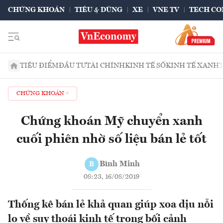
CHỨNG KHOÁN
TIÊU & DÙNG
XE
VNE TV
TECH CO
TIÊU ĐIỂM
ĐẦU TƯ
TÀI CHÍNH
KINH TẾ SỐ
KINH TẾ XANH
CHỨNG KHOÁN
Chứng khoán Mỹ chuyển xanh
cuối phiên nhờ số liệu bán lẻ tốt
Bình Minh
B
08:23, 16/08/2019
Thống kê bán lẻ khả quan giúp xoa dịu nỗi
lo về suy thoái kinh tế trong bối cảnh