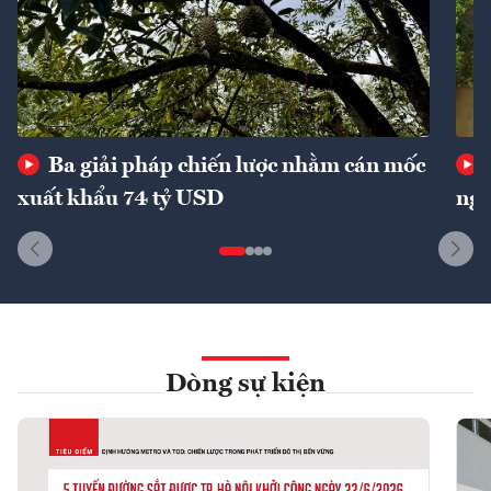
Ba giải pháp chiến lược nhằm cán mốc
xuất khẩu 74 tỷ USD
ngu
Dòng sự kiện