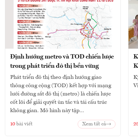
Định hướng metro và TOD chiến lược
K
trong phát triển đô thị bền vững
K
Phát triển đô thị theo định hướng giao
K
thông công cộng (TOD) kết hợp với mạng
V
lưới đường sắt đô thị (metro) là chiến lược
cốt lõi để giải quyết ùn tắc và tái cấu trúc
không gian. Mô hình này tập...
10
bài viết
Xem tất cả
2