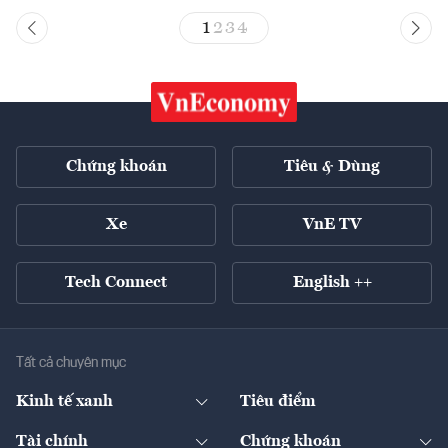
1
2
3
4
Chứng khoán
Tiêu & Dùng
Xe
VnE TV
Tech Connect
English ++
Tất cả chuyên mục
Kinh tế xanh
Tiêu điểm
Chuyển động xanh
Tài chính
Chứng khoán