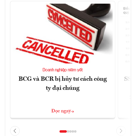
Doanh nghiệp niêm yết
BCG và BCR bị hủy tư cách công
SSI 
ty đại chúng
2/
Đọc ngay