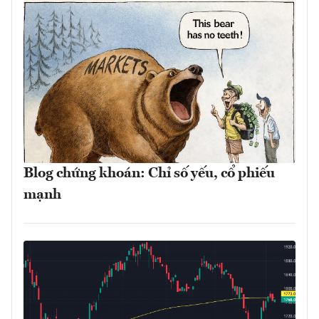
Blog chứng khoán: Chỉ số yếu, cổ phiếu
mạnh