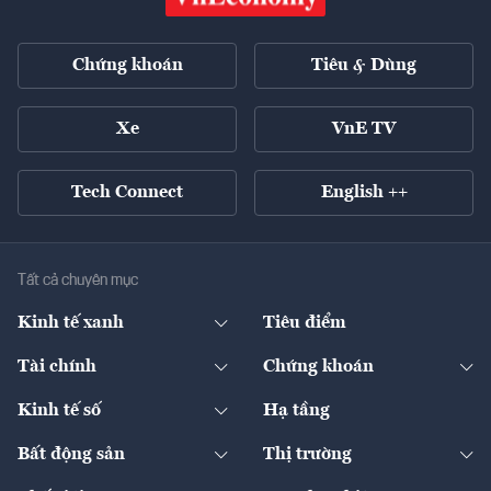
Chứng khoán
Tiêu & Dùng
Xe
VnE TV
Tech Connect
English ++
Tất cả chuyên mục
Kinh tế xanh
Tiêu điểm
Chuyển động xanh
Tài chính
Chứng khoán
Pháp lý
Ngân hàng
Doanh nghiệp niêm yết
Kinh tế số
Hạ tầng
Thương hiệu xanh
Thị trường vốn
Thị trường
Sản phẩm - Thị trường
Bất động sản
Thị trường
Diễn đàn
Thuế
Đầu tư
Tài sản số
Chính sách
Xuất nhập khẩu