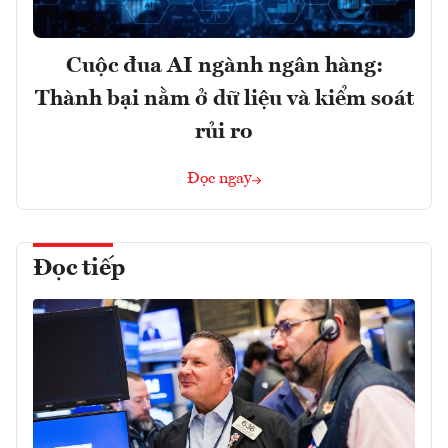
Cuộc đua AI ngành ngân hàng:
Thành bại nằm ở dữ liệu và kiểm soát
rủi ro
Đọc ngay
Đọc tiếp