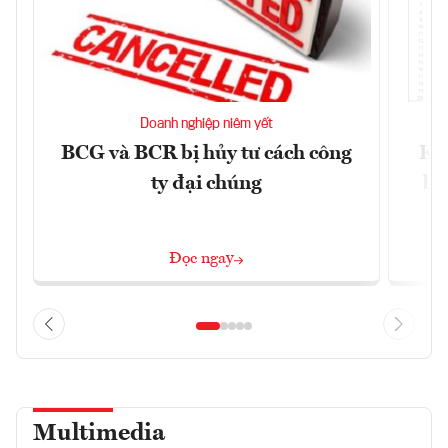
Doanh nghiệp niêm yết
BCG và BCR bị hủy tư cách công
Kh
ty đại chúng
ba
Đọc ngay
Multimedia