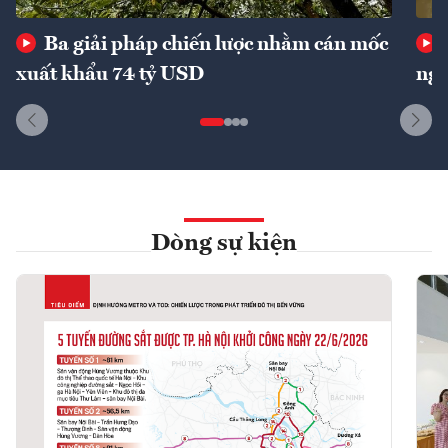
Ba giải pháp chiến lược nhằm cán mốc
xuất khẩu 74 tỷ USD
ngu
Dòng sự kiện