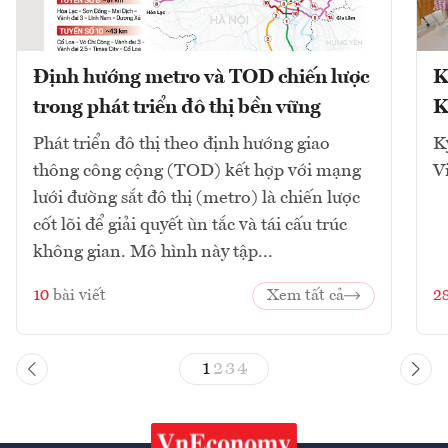
Định hướng metro và TOD chiến lược
K
trong phát triển đô thị bền vững
K
Phát triển đô thị theo định hướng giao
K
thông công cộng (TOD) kết hợp với mạng
V
lưới đường sắt đô thị (metro) là chiến lược
cốt lõi để giải quyết ùn tắc và tái cấu trúc
không gian. Mô hình này tập...
10
bài viết
Xem tất cả
2
1
2
3
4