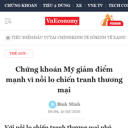
CHỨNG KHOÁN
TIÊU & DÙNG
XE
VNE TV
TECH CO
TIÊU ĐIỂM
ĐẦU TƯ
TÀI CHÍNH
KINH TẾ SỐ
KINH TẾ XANH
THẾ GIỚI
Chứng khoán Mỹ giảm điểm
mạnh vì nỗi lo chiến tranh thương
mại
Bình Minh
B
08:04, 15/03/2018
Với nỗi lo chiến tranh thương mại phủ