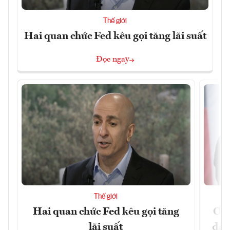
Thế giới
Hai quan chức Fed kêu gọi tăng lãi suất
Đọc ngay
Thế giới
Hai quan chức Fed kêu gọi tăng
Chí
lãi suất
đã 