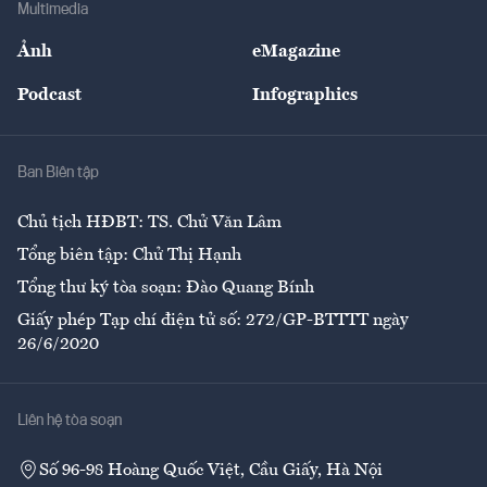
Bảo hiểm
Multimedia
Sự kiện
Nhân lực
Ảnh
eMagazine
Đẹp +
An sinh
Podcast
Infographics
Giải trí
Y tế
Nhà
Ban Biên tập
Ẩm thực
Chủ tịch HĐBT: TS. Chử Văn Lâm
Tổng biên tập: Chử Thị Hạnh
Tổng thư ký tòa soạn: Đào Quang Bính
Giấy phép Tạp chí điện tử số: 272/GP-BTTTT ngày
26/6/2020
Liên hệ tòa soạn
Số 96-98 Hoàng Quốc Việt, Cầu Giấy, Hà Nội