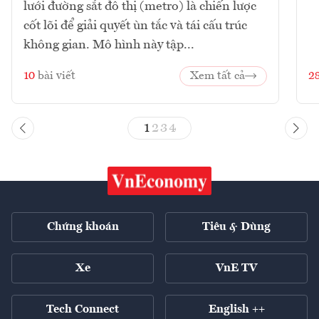
lưới đường sắt đô thị (metro) là chiến lược
cốt lõi để giải quyết ùn tắc và tái cấu trúc
không gian. Mô hình này tập...
10
bài viết
Xem tất cả
2
1
2
3
4
Chứng khoán
Tiêu & Dùng
Xe
VnE TV
Tech Connect
English ++