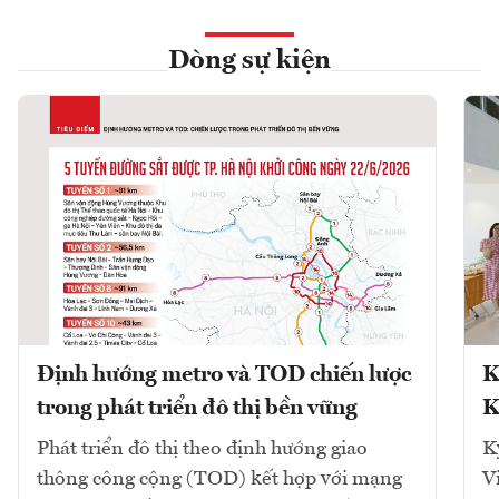
Dòng sự kiện
Định hướng metro và TOD chiến lược
K
trong phát triển đô thị bền vững
K
Phát triển đô thị theo định hướng giao
K
thông công cộng (TOD) kết hợp với mạng
V