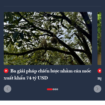
Ba giải pháp chiến lược nhằm cán mốc
xuất khẩu 74 tỷ USD
ngu