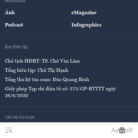
Multimedia
Sự kiện
Nhân lực
Ảnh
eMagazine
Đẹp +
An sinh
Podcast
Infographics
Giải trí
Y tế
Nhà
Ban Biên tập
Ẩm thực
Chủ tịch HĐBT: TS. Chử Văn Lâm
Tổng biên tập: Chử Thị Hạnh
Tổng thư ký tòa soạn: Đào Quang Bính
Giấy phép Tạp chí điện tử số: 272/GP-BTTTT ngày
26/6/2020
Liên hệ tòa soạn
Số 96-98 Hoàng Quốc Việt, Cầu Giấy, Hà Nội