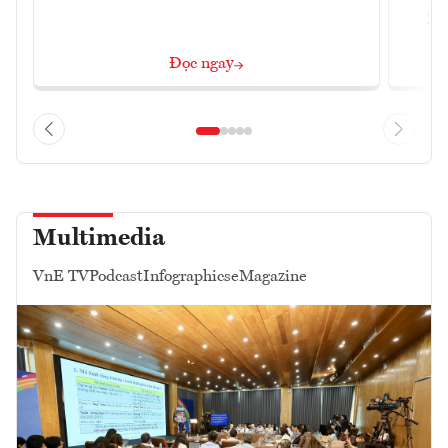
2/
Đọc ngay
Multimedia
VnE TV
Podcast
Infographics
eMagazine