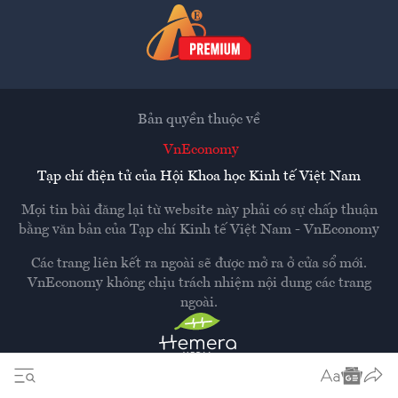
Bản quyền thuộc về
VnEconomy
Tạp chí điện tử của Hội Khoa học Kinh tế Việt Nam
Mọi tin bài đăng lại từ website này phải có sự chấp thuận
bằng văn bản của
Tạp chí Kinh tế Việt Nam - VnEconomy
Các trang liên kết ra ngoài sẽ được mở ra ở cửa sổ mới.
VnEconomy không chịu trách nhiệm nội dung các trang
ngoài.
Thiết kế và phát triển bởi
Hemera Media