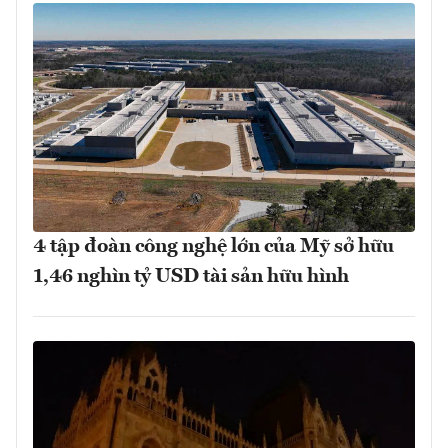
4 tập đoàn công nghệ lớn của Mỹ sở hữu
1,46 nghìn tỷ USD tài sản hữu hình