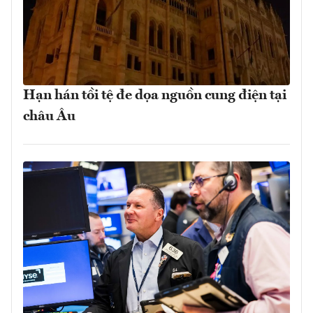
Hạn hán tồi tệ đe dọa nguồn cung điện tại
châu Âu