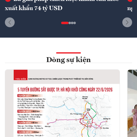
xuất khẩu 74 tỷ USD
ngu
Dòng sự kiện