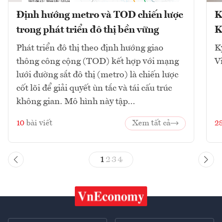
Định hướng metro và TOD chiến lược
K
trong phát triển đô thị bền vững
K
Phát triển đô thị theo định hướng giao
K
thông công cộng (TOD) kết hợp với mạng
V
lưới đường sắt đô thị (metro) là chiến lược
cốt lõi để giải quyết ùn tắc và tái cấu trúc
không gian. Mô hình này tập...
10
bài viết
Xem tất cả
2
1
2
3
4