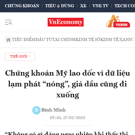
CHỨNG KHOÁN
TIÊU & DÙNG
XE
VNE TV
TECH CO
TIÊU ĐIỂM
ĐẦU TƯ
TÀI CHÍNH
KINH TẾ SỐ
KINH TẾ XANH
THẾ GIỚI
Chứng khoán Mỹ lao dốc vì dữ liệu
lạm phát “nóng”, giá dầu cũng đi
xuống
Bình Minh
B
07:35, 17/02/2023
“Không có gì đáng ngạc nhiên khi thấy thị