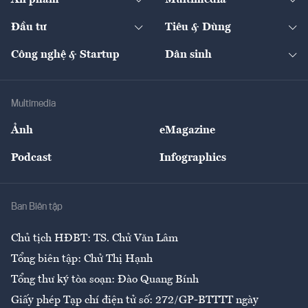
Ấn phẩm
Multimedia
Khung pháp lý
Start-up
Dự án
Công nghiệp
Chuyển động 24h
Đối thoại
The Guide
Video
Đầu tư
Tiêu & Dùng
Quản trị số
Cafe BĐS
Thị trường
Kinh doanh
Kết nối
Tạp chí kinh tế Việt Nam
eMagazine
Nhà đầu tư
Du lịch
Công nghệ & Startup
Dân sinh
Tư vấn
Nông sản
Doanh nhân
Tư vấn Tiêu & Dùng
Infographics
Hạ tầng
Sức khỏe
Khung pháp lý
Doanh nghiệp
Địa phương
Thị trường
Bảo hiểm
Multimedia
Sự kiện
Nhân lực
Ảnh
eMagazine
Đẹp +
An sinh
Podcast
Infographics
Giải trí
Y tế
Nhà
Ban Biên tập
Ẩm thực
Chủ tịch HĐBT: TS. Chử Văn Lâm
Tổng biên tập: Chử Thị Hạnh
Tổng thư ký tòa soạn: Đào Quang Bính
Giấy phép Tạp chí điện tử số: 272/GP-BTTTT ngày