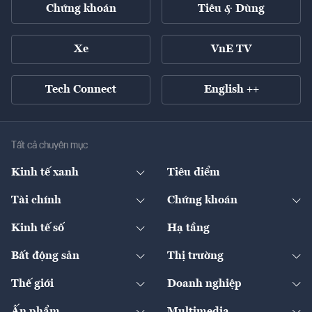
Chứng khoán
Tiêu & Dùng
Xe
VnE TV
Tech Connect
English ++
Tất cả chuyên mục
Kinh tế xanh
Tiêu điểm
Chuyển động xanh
Tài chính
Chứng khoán
Pháp lý
Ngân hàng
Doanh nghiệp niêm yết
Kinh tế số
Hạ tầng
Thương hiệu xanh
Thị trường vốn
Thị trường
Sản phẩm - Thị trường
Bất động sản
Thị trường
Diễn đàn
Thuế
Đầu tư
Tài sản số
Chính sách
Xuất nhập khẩu
Thế giới
Doanh nghiệp
Bảo hiểm
Quốc tế
Dịch vụ số
Thị trường
Khung pháp lý
Kinh tế
Chuyển động