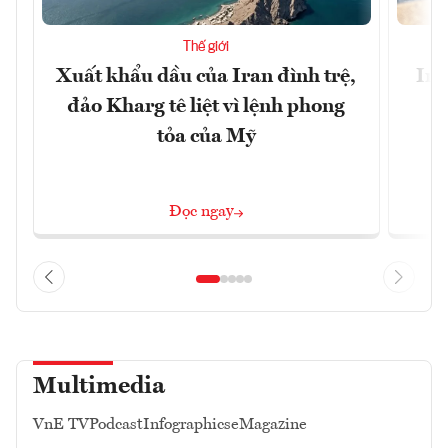
Thế giới
Xuất khẩu dầu của Iran đình trệ,
Ira
đảo Kharg tê liệt vì lệnh phong
tỏa của Mỹ
Đọc ngay
Multimedia
VnE TV
Podcast
Infographics
eMagazine