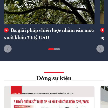
Ba giải pháp chiến lược nhằm cán mốc
xuất khẩu 74 tỷ USD
ngu
Dòng sự kiện