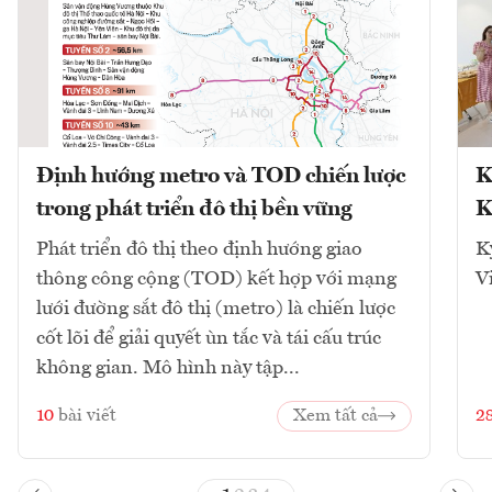
Định hướng metro và TOD chiến lược
K
trong phát triển đô thị bền vững
K
Phát triển đô thị theo định hướng giao
K
thông công cộng (TOD) kết hợp với mạng
V
lưới đường sắt đô thị (metro) là chiến lược
cốt lõi để giải quyết ùn tắc và tái cấu trúc
không gian. Mô hình này tập...
10
bài viết
Xem tất cả
2