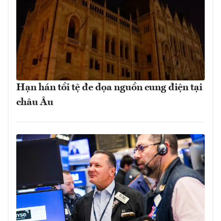
Hạn hán tồi tệ đe dọa nguồn cung điện tại
châu Âu