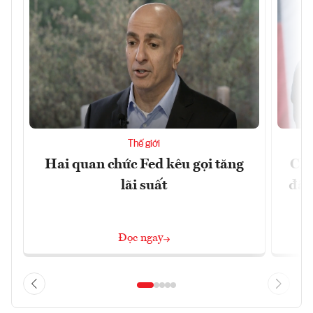
Thế giới
Hai quan chức Fed kêu gọi tăng
Chí
lãi suất
đã 
Đọc ngay