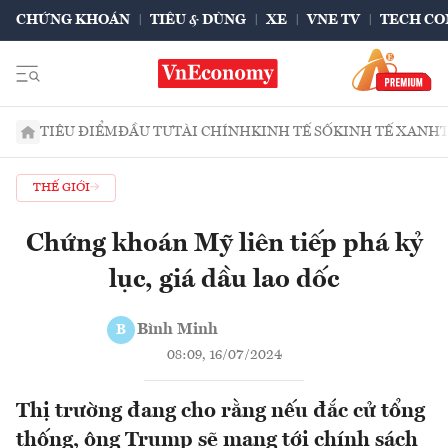
CHỨNG KHOÁN
TIÊU & DÙNG
XE
VNE TV
TECH CO
TIÊU ĐIỂM
ĐẦU TƯ
TÀI CHÍNH
KINH TẾ SỐ
KINH TẾ XANH
THẾ GIỚI
Chứng khoán Mỹ liên tiếp phá kỷ
lục, giá dầu lao dốc
Bình Minh
B
08:09, 16/07/2024
Thị trường đang cho rằng nếu đắc cử tổng
thống, ông Trump sẽ mang tới chính sách