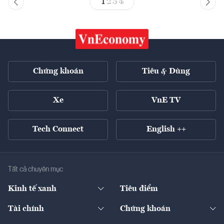
1
2
3
4
Chứng khoán
Tiêu & Dùng
Xe
VnE TV
Tech Connect
English ++
Tất cả chuyên mục
Kinh tế xanh
Tiêu điểm
Chuyển động xanh
Tài chính
Chứng khoán
Pháp lý
Ngân hàng
Doanh nghiệp niêm yết