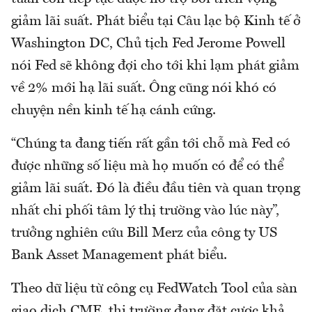
giảm lãi suất. Phát biểu tại Câu lạc bộ Kinh tế ở
Washington DC, Chủ tịch Fed Jerome Powell
nói Fed sẽ không đợi cho tới khi lạm phát giảm
về 2% mới hạ lãi suất. Ông cũng nói khó có
chuyện nền kinh tế hạ cánh cứng.
“Chúng ta đang tiến rất gần tới chỗ mà Fed có
được những số liệu mà họ muốn có để có thể
giảm lãi suất. Đó là điều đầu tiên và quan trọng
nhất chi phối tâm lý thị trường vào lúc này”,
trưởng nghiên cứu Bill Merz của công ty US
Bank Asset Management phát biểu.
Theo dữ liệu từ công cụ FedWatch Tool của sàn
giao dịch CME, thị trường đang đặt cược khả