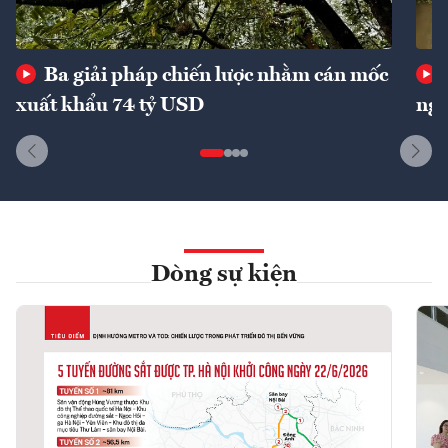
Ba giải pháp chiến lược nhằm cán mốc
xuất khẩu 74 tỷ USD
ngu
Dòng sự kiện