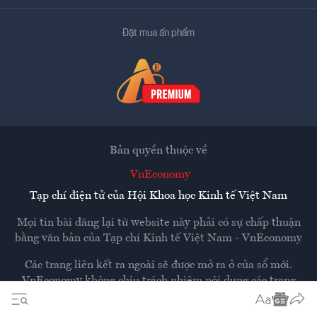
Đặt mua ấn phẩm
Bản quyền thuộc về
VnEconomy
Tạp chí điện tử của Hội Khoa học Kinh tế Việt Nam
Mọi tin bài đăng lại từ website này phải có sự chấp thuận
bằng văn bản của
Tạp chí Kinh tế Việt Nam - VnEconomy
Các trang liên kết ra ngoài sẽ được mở ra ở cửa sổ mới.
VnEconomy không chịu trách nhiệm nội dung các trang
ngoài.