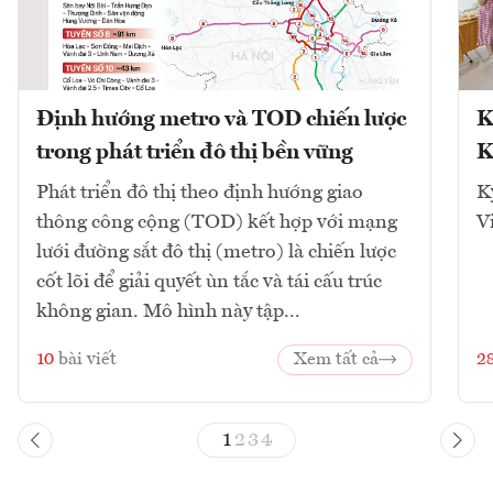
Định hướng metro và TOD chiến lược
K
trong phát triển đô thị bền vững
K
Phát triển đô thị theo định hướng giao
K
thông công cộng (TOD) kết hợp với mạng
V
lưới đường sắt đô thị (metro) là chiến lược
cốt lõi để giải quyết ùn tắc và tái cấu trúc
không gian. Mô hình này tập...
10
bài viết
Xem tất cả
2
1
2
3
4