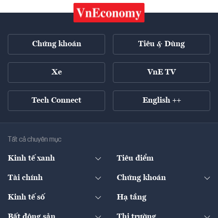
Chứng khoán
Tiêu & Dùng
Xe
VnE TV
Tech Connect
English ++
Tất cả chuyên mục
Kinh tế xanh
Tiêu điểm
Chuyển động xanh
Tài chính
Chứng khoán
Pháp lý
Ngân hàng
Doanh nghiệp niêm yết
Kinh tế số
Hạ tầng
Thương hiệu xanh
Thị trường vốn
Thị trường
Sản phẩm - Thị trường
Bất động sản
Thị trường