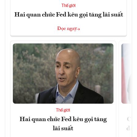
Thế giới
Hai quan chức Fed kêu gọi tăng lãi suất
Đọc ngay
Thế giới
Hai quan chức Fed kêu gọi tăng
Chí
lãi suất
đã 