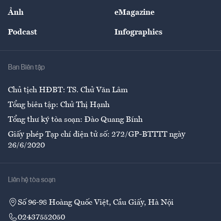
Sự kiện
Nhân lực
Ảnh
eMagazine
Đẹp +
An sinh
Podcast
Infographics
Giải trí
Y tế
Nhà
Ban Biên tập
Ẩm thực
Chủ tịch HĐBT: TS. Chử Văn Lâm
Tổng biên tập: Chử Thị Hạnh
Tổng thư ký tòa soạn: Đào Quang Bính
Giấy phép Tạp chí điện tử số: 272/GP-BTTTT ngày
26/6/2020
Liên hệ tòa soạn
Số 96-98 Hoàng Quốc Việt, Cầu Giấy, Hà Nội
02437552050