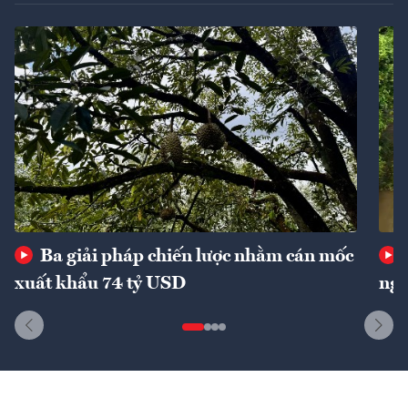
Ba giải pháp chiến lược nhằm cán mốc
xuất khẩu 74 tỷ USD
ngu