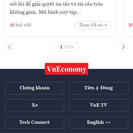
cốt lõi để giải quyết ùn tắc và tái cấu trúc
không gian. Mô hình này tập...
10
bài viết
Xem tất cả
2
1
2
3
4
Chứng khoán
Tiêu & Dùng
Xe
VnE TV
Tech Connect
English ++