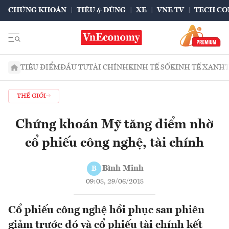
CHỨNG KHOÁN
TIÊU & DÙNG
XE
VNE TV
TECH CO
TIÊU ĐIỂM
ĐẦU TƯ
TÀI CHÍNH
KINH TẾ SỐ
KINH TẾ XANH
THẾ GIỚI
Chứng khoán Mỹ tăng điểm nhờ
cổ phiếu công nghệ, tài chính
Bình Minh
B
09:08, 29/06/2018
Cổ phiếu công nghệ hồi phục sau phiên
giảm trước đó và cổ phiếu tài chính kết