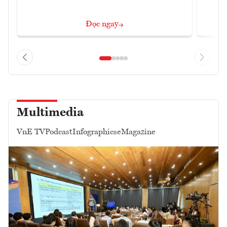
Đọc ngay
Multimedia
VnE TV
Podcast
Infographics
eMagazine