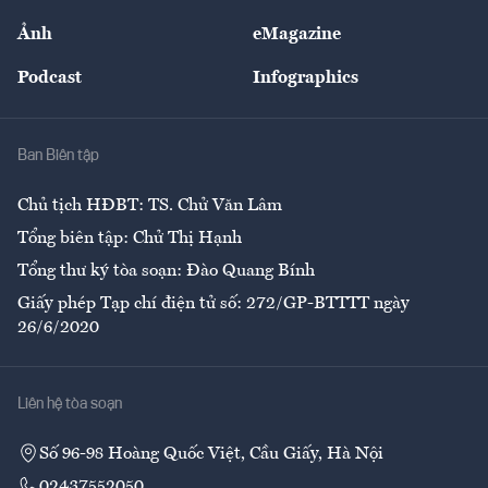
Sự kiện
Nhân lực
Ảnh
eMagazine
Đẹp +
An sinh
Podcast
Infographics
Giải trí
Y tế
Nhà
Ban Biên tập
Ẩm thực
Chủ tịch HĐBT: TS. Chử Văn Lâm
Tổng biên tập: Chử Thị Hạnh
Tổng thư ký tòa soạn: Đào Quang Bính
Giấy phép Tạp chí điện tử số: 272/GP-BTTTT ngày
26/6/2020
Liên hệ tòa soạn
Số 96-98 Hoàng Quốc Việt, Cầu Giấy, Hà Nội
02437552050