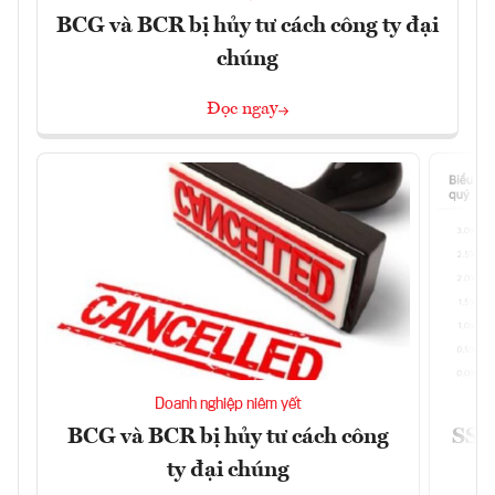
BCG và BCR bị hủy tư cách công ty đại
chúng
Đọc ngay
Doanh nghiệp niêm yết
BCG và BCR bị hủy tư cách công
SSI 
ty đại chúng