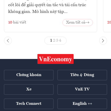
cốt lõi để giải quyết ùn tắc và tái cấu trúc
không gian. Mô hình này tập...
10
bài viết
Xem tất cả
2
1
2
3
4
Chứng khoán
Tiêu & Dùng
Xe
VnE TV
Tech Connect
English ++