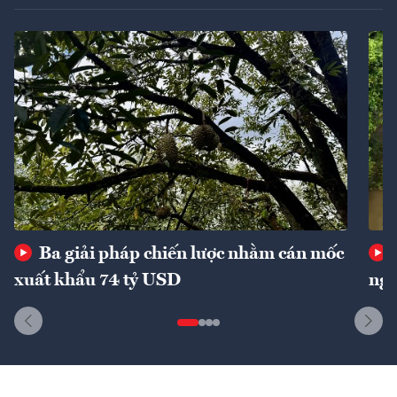
Ba giải pháp chiến lược nhằm cán mốc
xuất khẩu 74 tỷ USD
ngu