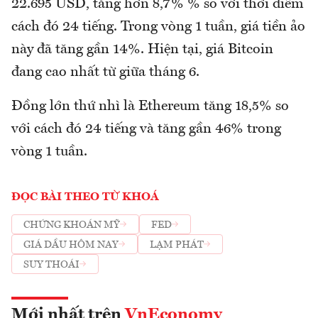
22.695 USD, tăng hơn 8,7% % so với thời điểm
cách đó 24 tiếng. Trong vòng 1 tuần, giá tiền ảo
này đã tăng gần 14%. Hiện tại, giá Bitcoin
đang cao nhất từ giữa tháng 6.
Đồng lớn thứ nhì là Ethereum tăng 18,5% so
với cách đó 24 tiếng và tăng gần 46% trong
vòng 1 tuần.
ĐỌC BÀI THEO TỪ KHOÁ
CHỨNG KHOÁN MỸ
FED
GIÁ DẦU HÔM NAY
LẠM PHÁT
SUY THOÁI
Mới nhất trên
VnEconomy