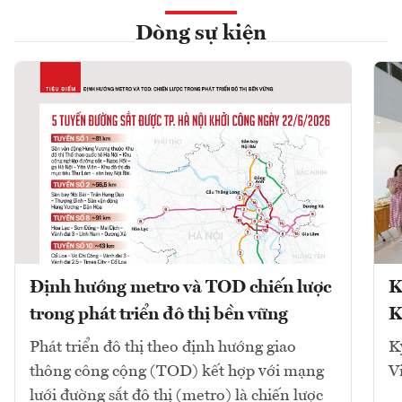
Dòng sự kiện
Định hướng metro và TOD chiến lược
K
trong phát triển đô thị bền vững
K
Phát triển đô thị theo định hướng giao
K
thông công cộng (TOD) kết hợp với mạng
V
lưới đường sắt đô thị (metro) là chiến lược