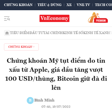
CHỨNG KHOÁN
TIÊU & DÙNG
XE
VNE TV
TECH CO
TIÊU ĐIỂM
ĐẦU TƯ
TÀI CHÍNH
KINH TẾ SỐ
KINH TẾ XANH
CHỨNG KHOÁN
Chứng khoán Mỹ tụt điểm do tin
xấu từ Apple, giá dầu tăng vượt
100 USD/thùng, Bitcoin giữ đà đi
lên
Bình Minh
B
07:45, 19/07/2022