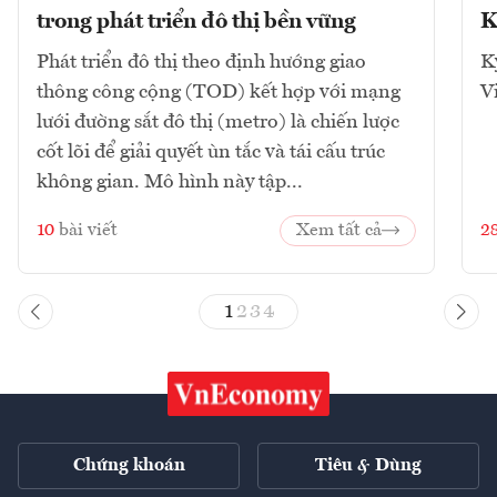
trong phát triển đô thị bền vững
K
Phát triển đô thị theo định hướng giao
K
thông công cộng (TOD) kết hợp với mạng
V
lưới đường sắt đô thị (metro) là chiến lược
cốt lõi để giải quyết ùn tắc và tái cấu trúc
không gian. Mô hình này tập...
10
bài viết
Xem tất cả
2
1
2
3
4
Chứng khoán
Tiêu & Dùng