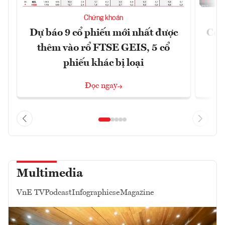
Chứng khoán
Dự báo 9 cổ phiếu mới nhất được
Có t
thêm vào rổ FTSE GEIS, 5 cổ
phiếu khác bị loại
Đọc ngay
Multimedia
VnE TV
Podcast
Infographics
eMagazine