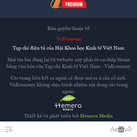
Bản quyền thuộc về
VnEconomy
Tạp chí điện tử của Hội Khoa học Kinh tế Việt Nam
Mọi tin bài đăng lại từ website này phải có sự chấp thuận
bằng văn bản của
Tạp chí Kinh tế Việt Nam - VnEconomy
Các trang liên kết ra ngoài sẽ được mở ra ở cửa sổ mới.
VnEconomy không chịu trách nhiệm nội dung các trang
ngoài.
Thiết kế và phát triển bởi
Hemera Media
Dựa trên nền tảng
Hemera AI CMS