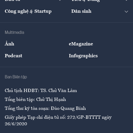
Quản trị số
Cafe BĐS
Thị trường
Kinh doanh
Kết nối
Tạp chí kinh tế Việt Nam
eMagazine
Nhà đầu tư
Du lịch
Công nghệ & Startup
Dân sinh
Tư vấn
Nông sản
Doanh nhân
Tư vấn Tiêu & Dùng
Infographics
Hạ tầng
Sức khỏe
Khung pháp lý
Doanh nghiệp
Địa phương
Thị trường
Bảo hiểm
Multimedia
Sự kiện
Nhân lực
Ảnh
eMagazine
Đẹp +
An sinh
Podcast
Infographics
Giải trí
Y tế
Nhà
Ban Biên tập
Ẩm thực
Chủ tịch HĐBT: TS. Chử Văn Lâm
Tổng biên tập: Chử Thị Hạnh
Tổng thư ký tòa soạn: Đào Quang Bính
Giấy phép Tạp chí điện tử số: 272/GP-BTTTT ngày
26/6/2020