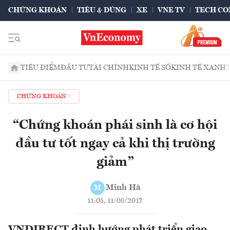
CHỨNG KHOÁN
TIÊU & DÙNG
XE
VNE TV
TECH CO
TIÊU ĐIỂM
ĐẦU TƯ
TÀI CHÍNH
KINH TẾ SỐ
KINH TẾ XANH
CHỨNG KHOÁN
“Chứng khoán phái sinh là cơ hội
đầu tư tốt ngay cả khi thị trường
giảm”
Minh Hà
M
11:05, 11/08/2017
VNDIRECT định hướng phát triển giao