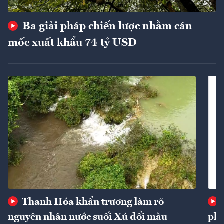
Ba giải pháp chiến lược nhằm cán
mốc xuất khẩu 74 tỷ USD
Thanh Hóa khẩn trương làm rõ
nguyên nhân nước suối Xú đổi màu
phí