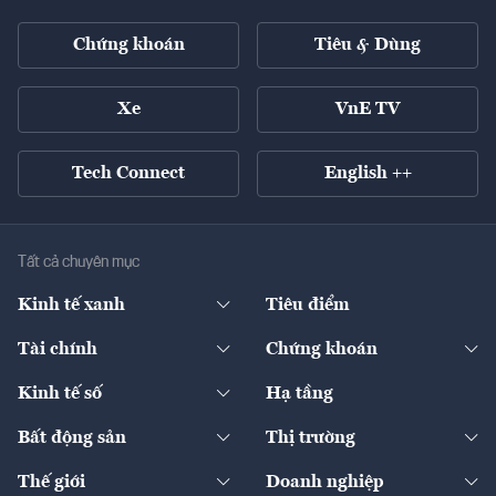
Chứng khoán
Tiêu & Dùng
Xe
VnE TV
Tech Connect
English ++
Tất cả chuyên mục
Kinh tế xanh
Tiêu điểm
Chuyển động xanh
Tài chính
Chứng khoán
Pháp lý
Ngân hàng
Doanh nghiệp niêm yết
Kinh tế số
Hạ tầng
Thương hiệu xanh
Thị trường vốn
Thị trường
Sản phẩm - Thị trường
Bất động sản
Thị trường
Diễn đàn
Thuế
Đầu tư
Tài sản số
Chính sách
Xuất nhập khẩu
Thế giới
Doanh nghiệp
Bảo hiểm
Quốc tế