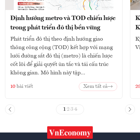
Định hướng metro và TOD chiến lược
K
trong phát triển đô thị bền vững
K
Phát triển đô thị theo định hướng giao
K
thông công cộng (TOD) kết hợp với mạng
V
lưới đường sắt đô thị (metro) là chiến lược
cốt lõi để giải quyết ùn tắc và tái cấu trúc
không gian. Mô hình này tập...
10
bài viết
Xem tất cả
2
1
2
3
4