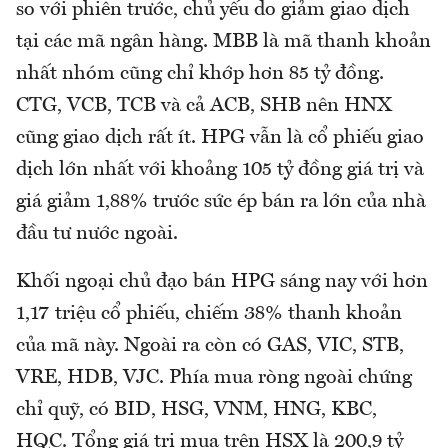
so với phiên trước, chủ yếu do giảm giao dịch
tại các mã ngân hàng. MBB là mã thanh khoản
nhất nhóm cũng chỉ khớp hơn 85 tỷ đồng.
CTG, VCB, TCB và cả ACB, SHB nên HNX
cũng giao dịch rất ít. HPG vẫn là cổ phiếu giao
dịch lớn nhất với khoảng 105 tỷ đồng giá trị và
giá giảm 1,88% trước sức ép bán ra lớn của nhà
đầu tư nước ngoài.
Khối ngoại chủ đạo bán HPG sáng nay với hơn
1,17 triệu cổ phiếu, chiếm 38% thanh khoản
của mã này. Ngoài ra còn có GAS, VIC, STB,
VRE, HDB, VJC. Phía mua ròng ngoài chứng
chỉ quỹ, có BID, HSG, VNM, HNG, KBC,
HQC. Tổng giá trị mua trên HSX là 200,9 tỷ