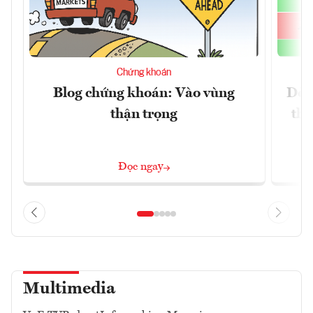
Chứng khoán
Blog chứng khoán: Vào vùng
Dòn
thận trọng
thị
Đọc ngay
Multimedia