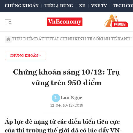
CHỨNG KHOÁN
TIÊU & DÙNG
XE
VNE TV
TECH CO
TIÊU ĐIỂM
ĐẦU TƯ
TÀI CHÍNH
KINH TẾ SỐ
KINH TẾ XANH
CHỨNG KHOÁN
Chứng khoán sáng 10/12: Trụ
vững trên 950 điểm
Lan Ngọc
L
12:04, 10/12/2018
Áp lực đè nặng từ các diễn biến tiêu cực
của thị trường thế giới đã có lúc đẩy VN-