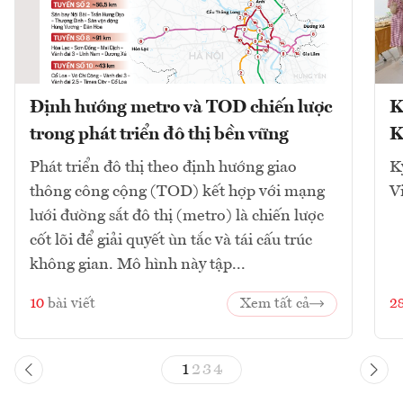
Định hướng metro và TOD chiến lược
K
trong phát triển đô thị bền vững
K
Phát triển đô thị theo định hướng giao
K
thông công cộng (TOD) kết hợp với mạng
V
lưới đường sắt đô thị (metro) là chiến lược
cốt lõi để giải quyết ùn tắc và tái cấu trúc
không gian. Mô hình này tập...
10
bài viết
Xem tất cả
2
1
2
3
4