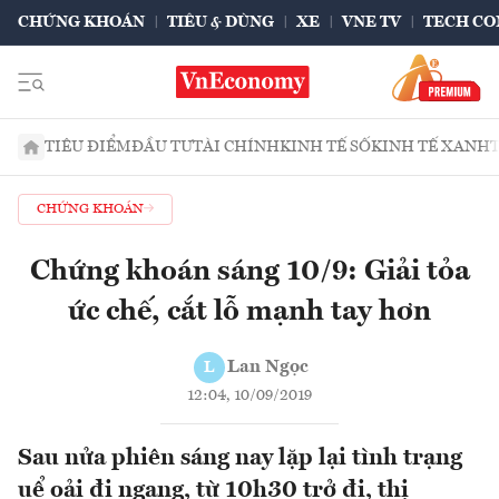
CHỨNG KHOÁN
TIÊU & DÙNG
XE
VNE TV
TECH CO
TIÊU ĐIỂM
ĐẦU TƯ
TÀI CHÍNH
KINH TẾ SỐ
KINH TẾ XANH
CHỨNG KHOÁN
Chứng khoán sáng 10/9: Giải tỏa
ức chế, cắt lỗ mạnh tay hơn
Lan Ngọc
L
12:04, 10/09/2019
Sau nửa phiên sáng nay lặp lại tình trạng
uể oải đi ngang, từ 10h30 trở đi, thị