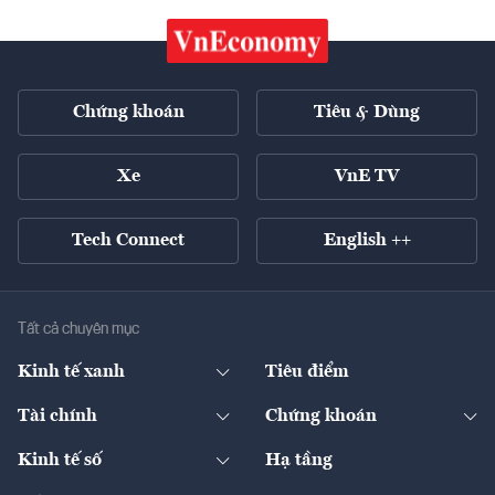
Chứng khoán
Tiêu & Dùng
Xe
VnE TV
Tech Connect
English ++
Tất cả chuyên mục
Kinh tế xanh
Tiêu điểm
Chuyển động xanh
Tài chính
Chứng khoán
Pháp lý
Ngân hàng
Doanh nghiệp niêm yết
Kinh tế số
Hạ tầng
Thương hiệu xanh
Thị trường vốn
Thị trường
Sản phẩm - Thị trường