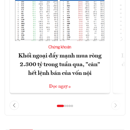
Chứng khoán
Khối ngoại đẩy mạnh mua ròng
Lợ
2.300 tỷ trong tuần qua, "cân"
đị
hết lệnh bán của vốn nội
Đọc ngay