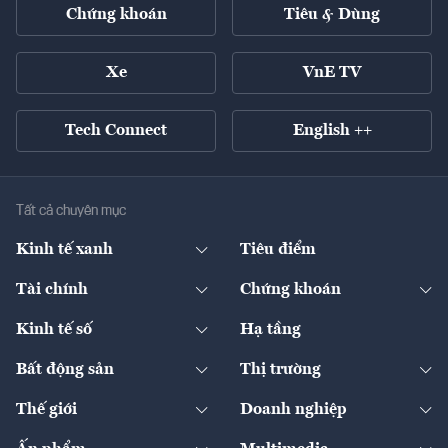
Chứng khoán
Tiêu & Dùng
Xe
VnE TV
Tech Connect
English ++
Tất cả chuyên mục
Kinh tế xanh
Tiêu điểm
Chuyển động xanh
Tài chính
Chứng khoán
Pháp lý
Ngân hàng
Doanh nghiệp niêm yết
Kinh tế số
Hạ tầng
Thương hiệu xanh
Thị trường vốn
Thị trường
Sản phẩm - Thị trường
Bất động sản
Thị trường
Diễn đàn
Thuế
Đầu tư
Tài sản số
Chính sách
Xuất nhập khẩu
Thế giới
Doanh nghiệp
Bảo hiểm
Quốc tế
Dịch vụ số
Thị trường
Khung pháp lý
Kinh tế
Chuyển động