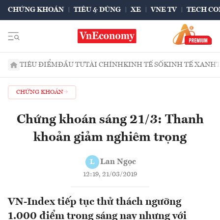
CHỨNG KHOÁN
TIÊU & DÙNG
XE
VNE TV
TECH CO
TIÊU ĐIỂM
ĐẦU TƯ
TÀI CHÍNH
KINH TẾ SỐ
KINH TẾ XANH
CHỨNG KHOÁN
Chứng khoán sáng 21/3: Thanh
khoản giảm nghiêm trọng
Lan Ngọc
L
12:19, 21/03/2019
VN-Index tiếp tục thử thách ngưỡng
1.000 điểm trong sáng nay nhưng với