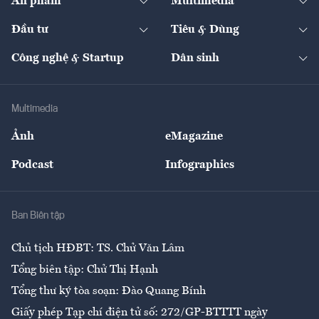
Ấn phẩm
Multimedia
Khung pháp lý
Start-up
Dự án
Công nghiệp
Chuyển động 24h
Đối thoại
The Guide
Video
Đầu tư
Tiêu & Dùng
Quản trị số
Cafe BĐS
Thị trường
Kinh doanh
Kết nối
Tạp chí kinh tế Việt Nam
eMagazine
Nhà đầu tư
Du lịch
Công nghệ & Startup
Dân sinh
Tư vấn
Nông sản
Doanh nhân
Tư vấn Tiêu & Dùng
Infographics
Hạ tầng
Sức khỏe
Khung pháp lý
Doanh nghiệp
Địa phương
Thị trường
Bảo hiểm
Multimedia
Sự kiện
Nhân lực
Ảnh
eMagazine
Đẹp +
An sinh
Podcast
Infographics
Giải trí
Y tế
Nhà
Ban Biên tập
Ẩm thực
Chủ tịch HĐBT: TS. Chử Văn Lâm
Tổng biên tập: Chử Thị Hạnh
Tổng thư ký tòa soạn: Đào Quang Bính
Giấy phép Tạp chí điện tử số: 272/GP-BTTTT ngày