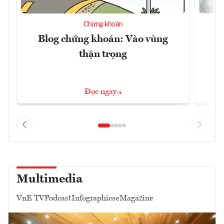
Chứng khoán
Blog chứng khoán: Vào vùng
B
thận trọng
Đọc ngay
Multimedia
VnE TV
Podcast
Infographics
eMagazine