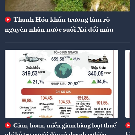
Thanh Hóa khẩn trương làm rõ
nguyên nhân nước suối Xú đổi màu
Giãn, hoãn, miễn giảm hàng loạt thuế
phí hỗ trợ người dân và doanh nghiệp
kin