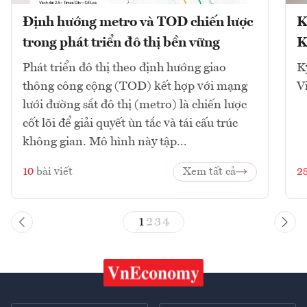
Định hướng metro và TOD chiến lược
K
trong phát triển đô thị bền vững
K
Phát triển đô thị theo định hướng giao
K
thông công cộng (TOD) kết hợp với mạng
V
lưới đường sắt đô thị (metro) là chiến lược
cốt lõi để giải quyết ùn tắc và tái cấu trúc
không gian. Mô hình này tập...
10
bài viết
Xem tất cả
2
1
2
3
4