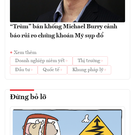
“Trùm” bán khống Michael Burry cảnh
báo rủi ro chứng khoán Mỹ sụp đổ
Xem thêm
Doanh nghiệp niêm yết
Thị trường
Đầu tư
Quốc tế
Khung pháp lý
Đừng bỏ lỡ