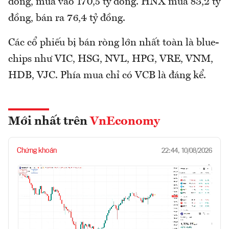
đồng, mua vào 170,5 tỷ đồng. HNX mua 83,2 tỷ
đồng, bán ra 76,4 tỷ đồng.
Các cổ phiếu bị bán ròng lớn nhất toàn là blue-
chips như VIC, HSG, NVL, HPG, VRE, VNM,
HDB, VJC. Phía mua chỉ có VCB là đáng kể.
Mới nhất trên
VnEconomy
Chứng khoán
22:44, 10/08/2026