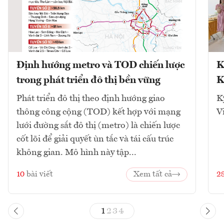
Định hướng metro và TOD chiến lược
K
trong phát triển đô thị bền vững
K
Phát triển đô thị theo định hướng giao
K
thông công cộng (TOD) kết hợp với mạng
V
lưới đường sắt đô thị (metro) là chiến lược
cốt lõi để giải quyết ùn tắc và tái cấu trúc
không gian. Mô hình này tập...
10
bài viết
Xem tất cả
2
1
2
3
4