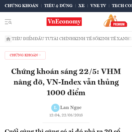
CHỨNG KHOÁN
TIÊU & DÙNG
XE
VNE TV
TECH CO
TIÊU ĐIỂM
ĐẦU TƯ
TÀI CHÍNH
KINH TẾ SỐ
KINH TẾ XANH
CHỨNG KHOÁN
Chứng khoán sáng 22/5: VHM
nâng đỡ, VN-Index vẫn thủng
1000 điểm
Lan Ngọc
L
12:04, 22/05/2018
Cuối cùng thì cũng có ai đó nhả ra 20 cổ