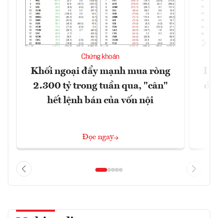
Chứng khoán
Khối ngoại đẩy mạnh mua ròng
Lợ
2.300 tỷ trong tuần qua, "cân"
đị
hết lệnh bán của vốn nội
Đọc ngay