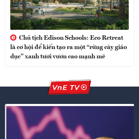
Chủ tịch Edison Schools: Eco Retreat
là cơ hội để kiến tạo ra một “rừng cây giáo
dục” xanh tươi vươn cao mạnh mẽ