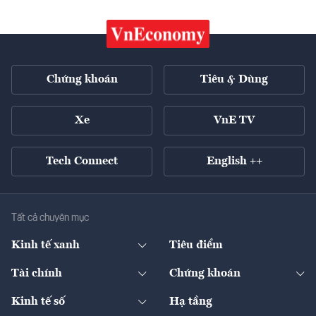
Chứng khoán
Tiêu & Dùng
Xe
VnE TV
Tech Connect
English ++
Tất cả chuyên mục
Kinh tế xanh
Tiêu điểm
Chuyển động xanh
Tài chính
Chứng khoán
Pháp lý
Ngân hàng
Doanh nghiệp niêm yết
Kinh tế số
Hạ tầng
Thương hiệu xanh