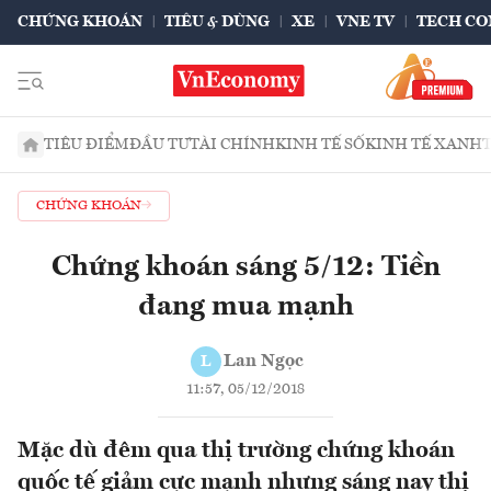
CHỨNG KHOÁN
TIÊU & DÙNG
XE
VNE TV
TECH CO
TIÊU ĐIỂM
ĐẦU TƯ
TÀI CHÍNH
KINH TẾ SỐ
KINH TẾ XANH
CHỨNG KHOÁN
Chứng khoán sáng 5/12: Tiền
đang mua mạnh
Lan Ngọc
L
11:57, 05/12/2018
Mặc dù đêm qua thị trường chứng khoán
quốc tế giảm cực mạnh nhưng sáng nay thị