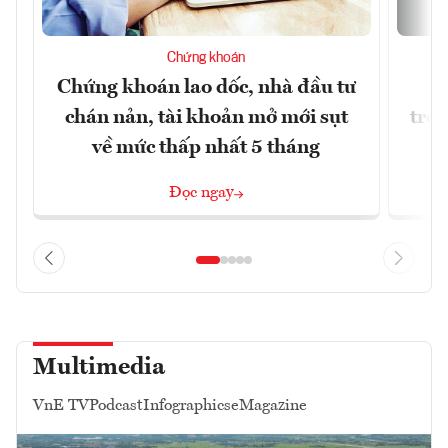
Chứng khoán
Chứng khoán lao dốc, nhà đầu tư
“
chán nản, tài khoản mở mới sụt
tron
về mức thấp nhất 5 tháng
Đọc ngay
Multimedia
VnE TV
Podcast
Infographics
eMagazine