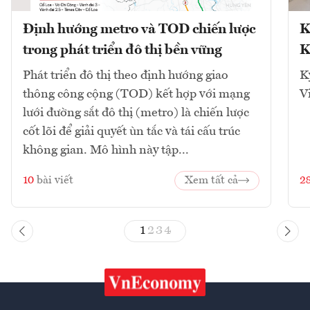
Định hướng metro và TOD chiến lược
K
trong phát triển đô thị bền vững
K
Phát triển đô thị theo định hướng giao
K
thông công cộng (TOD) kết hợp với mạng
V
lưới đường sắt đô thị (metro) là chiến lược
cốt lõi để giải quyết ùn tắc và tái cấu trúc
không gian. Mô hình này tập...
10
bài viết
Xem tất cả
2
1
2
3
4