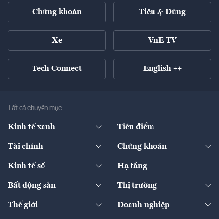
Chứng khoán
Tiêu & Dùng
Xe
VnE TV
Tech Connect
English ++
Tất cả chuyên mục
Kinh tế xanh
Tiêu điểm
Chuyển động xanh
Tài chính
Chứng khoán
Pháp lý
Ngân hàng
Doanh nghiệp niêm yết
Kinh tế số
Hạ tầng
Thương hiệu xanh
Thị trường vốn
Thị trường
Sản phẩm - Thị trường
Bất động sản
Thị trường
Diễn đàn
Thuế
Đầu tư
Tài sản số
Chính sách
Xuất nhập khẩu
Thế giới
Doanh nghiệp
Bảo hiểm
Quốc tế
Dịch vụ số
Thị trường
Khung pháp lý
Kinh tế
Chuyển động