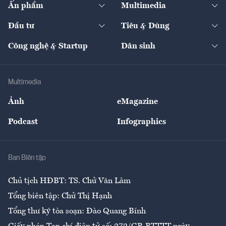
Ấn phẩm
Multimedia
Khung pháp lý
Start-up
Dự án
Công nghiệp
Chuyển động 24h
Đối thoại
The Guide
Video
Đầu tư
Tiêu & Dùng
Quản trị số
Cafe BĐS
Thị trường
Kinh doanh
Kết nối
Tạp chí kinh tế Việt Nam
eMagazine
Nhà đầu tư
Du lịch
Công nghệ & Startup
Dân sinh
Tư vấn
Nông sản
Doanh nhân
Tư vấn Tiêu & Dùng
Infographics
Hạ tầng
Sức khỏe
Khung pháp lý
Doanh nghiệp
Địa phương
Thị trường
Bảo hiểm
Multimedia
Sự kiện
Nhân lực
Ảnh
eMagazine
Đẹp +
An sinh
Podcast
Infographics
Giải trí
Y tế
Nhà
Ban Biên tập
Ẩm thực
Chủ tịch HĐBT: TS. Chử Văn Lâm
Tổng biên tập: Chử Thị Hạnh
Tổng thư ký tòa soạn: Đào Quang Bính